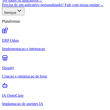
Ver todos os aplicativos
→
Precisa de um aplicativo personalizado? Fale com nossa equipe
→
Serviços
Plataformas
ERP Odoo
Implementacao e integracao
Shopify
Criacao e otimizacao de lojas
IA OpenClaw
Implantacao de agentes IA