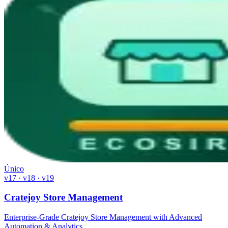
Único
v17 · v18 · v19
Cratejoy Store Management
Enterprise-Grade Cratejoy Store Management with Advanced
Automation & Analytics