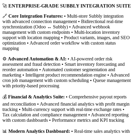
🚀
ENTERPRISE-GRADE SUBBLY INTEGRATION SUITE
🔗
Core Integration Features:
• Multi-store Subbly integration
with advanced connection management • Bidirectional real-time
synchronization (Odoo ↔ Subbly) • Advanced webhook
management with custom endpoints • Multi-location inventory
support with location mapping • Product variants, images, and SEO
optimization • Advanced order workflow with custom status
mapping
⚙️
Advanced Automation & AI:
• AI-powered order risk
assessment and fraud detection • Smart inventory forecasting and
reorder automation • Automated customer segmentation and
marketing • Intelligent product recommendation engine • Advanced
cron job management with custom scheduling • Queue management
with priority-based processing
💰
Financial & Analytics Suite:
• Comprehensive payout reports
and reconciliation • Advanced financial analytics with profit margin
tracking • Multi-currency support with real-time exchange rates •
Tax calculation and compliance management • Advanced reporting
with custom dashboards • Performance metrics and KPI tracking
📊
Modern Analytics Dashboard:
• Real-time sales analytics with