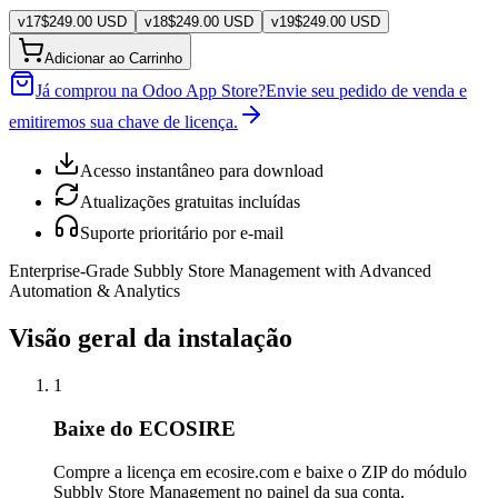
v
17
$
249.00
USD
v
18
$
249.00
USD
v
19
$
249.00
USD
Adicionar ao Carrinho
Já comprou na Odoo App Store?
Envie seu pedido de venda e
emitiremos sua chave de licença.
Acesso instantâneo para download
Atualizações gratuitas incluídas
Suporte prioritário por e-mail
Enterprise-Grade Subbly Store Management with Advanced
Automation & Analytics
Visão geral da instalação
1
Baixe do ECOSIRE
Compre a licença em ecosire.com e baixe o ZIP do módulo
Subbly Store Management no painel da sua conta.