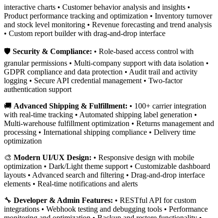
interactive charts • Customer behavior analysis and insights •
Product performance tracking and optimization • Inventory turnover
and stock level monitoring • Revenue forecasting and trend analysis
• Custom report builder with drag-and-drop interface
🛡️
Security & Compliance:
• Role-based access control with
granular permissions • Multi-company support with data isolation •
GDPR compliance and data protection • Audit trail and activity
logging • Secure API credential management • Two-factor
authentication support
🚚
Advanced Shipping & Fulfillment:
• 100+ carrier integration
with real-time tracking • Automated shipping label generation •
Multi-warehouse fulfillment optimization • Returns management and
processing • International shipping compliance • Delivery time
optimization
🎨
Modern UI/UX Design:
• Responsive design with mobile
optimization • Dark/Light theme support • Customizable dashboard
layouts • Advanced search and filtering • Drag-and-drop interface
elements • Real-time notifications and alerts
🔧
Developer & Admin Features:
• RESTful API for custom
integrations • Webhook testing and debugging tools • Performance
monitoring and optimization • Backup and restore functionality •