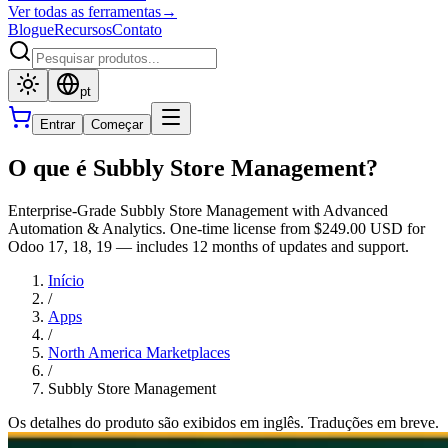
Ver todas as ferramentas
→
Blogue
Recursos
Contato
pt
Entrar
Começar
O que é Subbly Store Management?
Enterprise-Grade Subbly Store Management with Advanced
Automation & Analytics. One-time license from $249.00 USD for
Odoo 17, 18, 19 — includes 12 months of updates and support.
Início
/
Apps
/
North America Marketplaces
/
Subbly Store Management
Os detalhes do produto são exibidos em inglês. Traduções em breve.