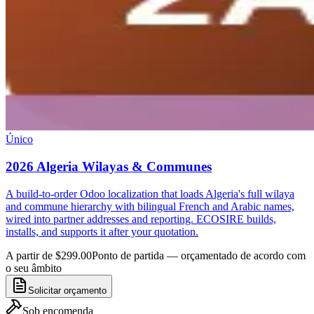
Único
2026 Algeria Wilayas & Communes
A build-to-order Odoo localization that loads Algeria's full wilaya
and commune hierarchy with bilingual French and Arabic names,
wired into partner addresses and reporting. ECOSIRE builds,
installs, and supports it after your quotation.
A partir de $299.00
Ponto de partida — orçamentado de acordo com
o seu âmbito
Solicitar orçamento
Sob encomenda