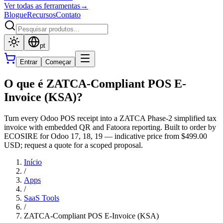
Ver todas as ferramentas
→
Blogue
Recursos
Contato
pt
Entrar
Começar
O que é ZATCA-Compliant POS E-
Invoice (KSA)?
Turn every Odoo POS receipt into a ZATCA Phase-2 simplified tax
invoice with embedded QR and Fatoora reporting. Built to order by
ECOSIRE for Odoo 17, 18, 19 — indicative price from $499.00
USD; request a quote for a scoped proposal.
Início
/
Apps
/
SaaS Tools
/
ZATCA-Compliant POS E-Invoice (KSA)