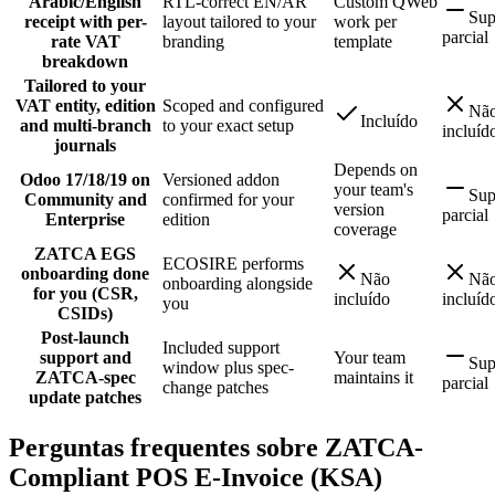
Arabic/English
RTL-correct EN/AR
Custom QWeb
Sup
receipt with per-
layout tailored to your
work per
parcial
rate VAT
branding
template
breakdown
Tailored to your
VAT entity, edition
Scoped and configured
Nã
Incluído
and multi-branch
to your exact setup
incluíd
journals
Depends on
Odoo 17/18/19 on
Versioned addon
your team's
Sup
Community and
confirmed for your
version
parcial
Enterprise
edition
coverage
ZATCA EGS
ECOSIRE performs
onboarding done
Não
Nã
onboarding alongside
for you (CSR,
incluído
incluíd
you
CSIDs)
Post-launch
Included support
support and
Your team
Sup
window plus spec-
ZATCA-spec
maintains it
parcial
change patches
update patches
Perguntas frequentes sobre ZATCA-
Compliant POS E-Invoice (KSA)