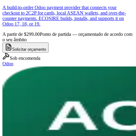
A build-to-order Odoo payment provider that connects your
checkout to 2C2P for cards, local ASEAN wallets, and over-the-
counter payments. ECOSIRE builds, installs, and supports it on
Odoo 17, 18, or 19.
A partir de $299.00
Ponto de partida — orçamentado de acordo com
o seu âmbito
Solicitar orçamento
Sob encomenda
Odoo