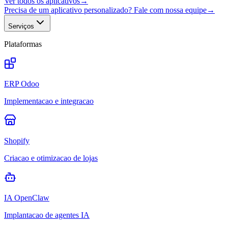
Ver todos os aplicativos
→
Precisa de um aplicativo personalizado? Fale com nossa equipe
→
Serviços
Plataformas
ERP Odoo
Implementacao e integracao
Shopify
Criacao e otimizacao de lojas
IA OpenClaw
Implantacao de agentes IA