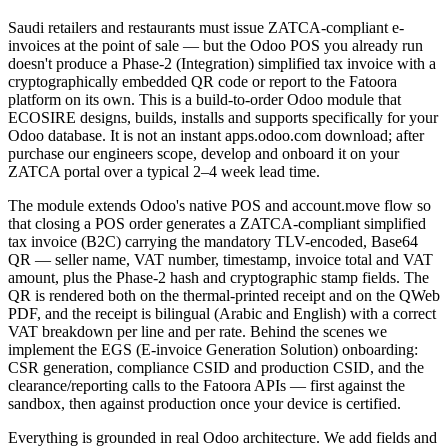
Saudi retailers and restaurants must issue ZATCA-compliant e-
invoices at the point of sale — but the Odoo POS you already run
doesn't produce a Phase-2 (Integration) simplified tax invoice with a
cryptographically embedded QR code or report to the Fatoora
platform on its own. This is a build-to-order Odoo module that
ECOSIRE designs, builds, installs and supports specifically for your
Odoo database. It is not an instant apps.odoo.com download; after
purchase our engineers scope, develop and onboard it on your
ZATCA portal over a typical 2–4 week lead time.
The module extends Odoo's native POS and account.move flow so
that closing a POS order generates a ZATCA-compliant simplified
tax invoice (B2C) carrying the mandatory TLV-encoded, Base64
QR — seller name, VAT number, timestamp, invoice total and VAT
amount, plus the Phase-2 hash and cryptographic stamp fields. The
QR is rendered both on the thermal-printed receipt and on the QWeb
PDF, and the receipt is bilingual (Arabic and English) with a correct
VAT breakdown per line and per rate. Behind the scenes we
implement the EGS (E-invoice Generation Solution) onboarding:
CSR generation, compliance CSID and production CSID, and the
clearance/reporting calls to the Fatoora APIs — first against the
sandbox, then against production once your device is certified.
Everything is grounded in real Odoo architecture. We add fields and