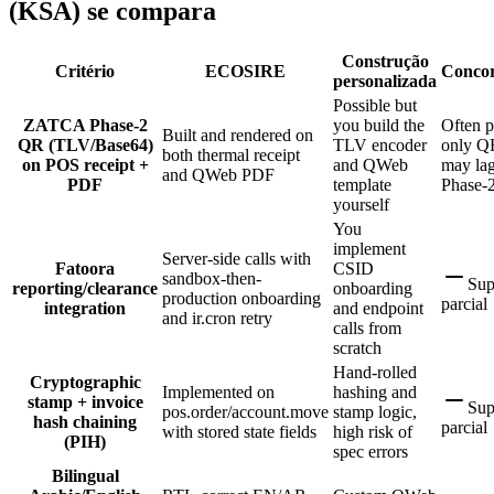
(KSA) se compara
Construção
Critério
ECOSIRE
Concor
personalizada
Possible but
ZATCA Phase-2
you build the
Often p
Built and rendered on
QR (TLV/Base64)
TLV encoder
only Q
both thermal receipt
on POS receipt +
and QWeb
may la
and QWeb PDF
PDF
template
Phase-2
yourself
You
implement
Server-side calls with
Fatoora
CSID
sandbox-then-
Sup
reporting/clearance
onboarding
production onboarding
parcial
integration
and endpoint
and ir.cron retry
calls from
scratch
Hand-rolled
Cryptographic
Implemented on
hashing and
stamp + invoice
Sup
pos.order/account.move
stamp logic,
hash chaining
parcial
with stored state fields
high risk of
(PIH)
spec errors
Bilingual