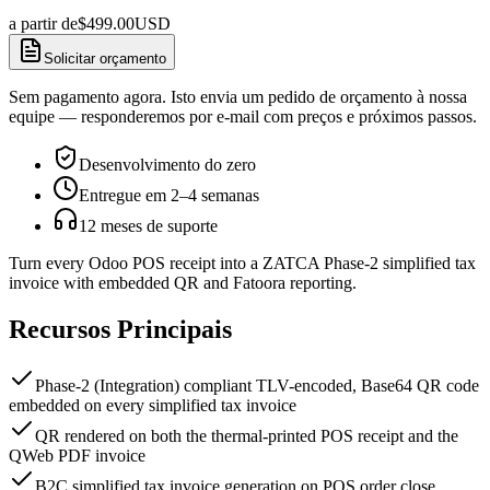
a partir de
$
499.00
USD
Solicitar orçamento
Sem pagamento agora. Isto envia um pedido de orçamento à nossa
equipe — responderemos por e-mail com preços e próximos passos.
Desenvolvimento do zero
Entregue em 2–4 semanas
12 meses de suporte
Turn every Odoo POS receipt into a ZATCA Phase-2 simplified tax
invoice with embedded QR and Fatoora reporting.
Recursos Principais
Phase-2 (Integration) compliant TLV-encoded, Base64 QR code
embedded on every simplified tax invoice
QR rendered on both the thermal-printed POS receipt and the
QWeb PDF invoice
B2C simplified tax invoice generation on POS order close,