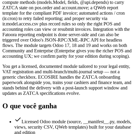
compute methods (models.Model, fields, @api.depends) to carry
ZATCA state on pos.order and account.move; a QWeb report
template for the compliant PDF invoice; automated actions / cron
(ir.cron) to retry failed reporting; and proper security via
ir.model.access.csv plus record rules so only the right POS and
accounting roles can view or resubmit invoices. Integration with the
Fatoora reporting endpoint is done server-side and can also be
triggered over Odoo's JSON-RPC/XML-RPC API for headless
flows. The module targets Odoo 17, 18 and 19 and works on both
Community and Enterprise (Enterprise gives you the richer POS and
accounting UX; we confirm parity for your edition during scoping).
You get a licensed, documented module tailored to your legal entity,
VAT registration and multi-branch/multi-journal setup — not a
generic checkbox. ECOSIRE handles the ZATCA onboarding
paperwork alongside you, trains your cashiers and finance team, and
stands behind the delivery with a post-launch support window and
updates as ZATCA specifications evolve.
O que você ganha
Licensed Odoo module (source, __manifest__.py, models,
views, security CSV, QWeb templates) built for your database
and edition