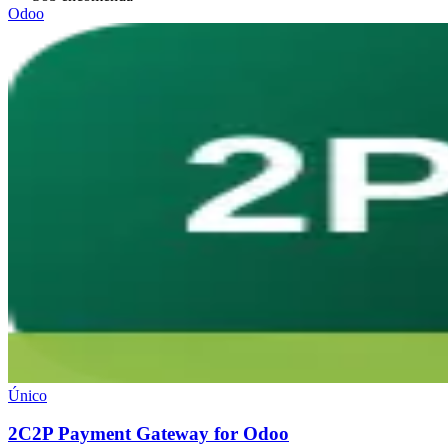
Odoo
Único
2C2P Payment Gateway for Odoo