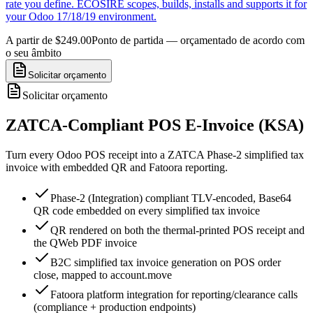
rate you define. ECOSIRE scopes, builds, installs and supports it for
your Odoo 17/18/19 environment.
A partir de $249.00
Ponto de partida — orçamentado de acordo com
o seu âmbito
Solicitar orçamento
Solicitar orçamento
ZATCA-Compliant POS E-Invoice (KSA)
Turn every Odoo POS receipt into a ZATCA Phase-2 simplified tax
invoice with embedded QR and Fatoora reporting.
Phase-2 (Integration) compliant TLV-encoded, Base64
QR code embedded on every simplified tax invoice
QR rendered on both the thermal-printed POS receipt and
the QWeb PDF invoice
B2C simplified tax invoice generation on POS order
close, mapped to account.move
Fatoora platform integration for reporting/clearance calls
(compliance + production endpoints)