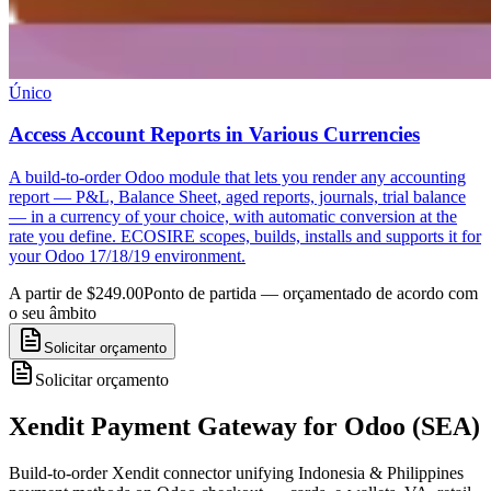
Único
Access Account Reports in Various Currencies
A build-to-order Odoo module that lets you render any accounting
report — P&L, Balance Sheet, aged reports, journals, trial balance
— in a currency of your choice, with automatic conversion at the
rate you define. ECOSIRE scopes, builds, installs and supports it for
your Odoo 17/18/19 environment.
A partir de $249.00
Ponto de partida — orçamentado de acordo com
o seu âmbito
Solicitar orçamento
Solicitar orçamento
Xendit Payment Gateway for Odoo (SEA)
Build-to-order Xendit connector unifying Indonesia & Philippines