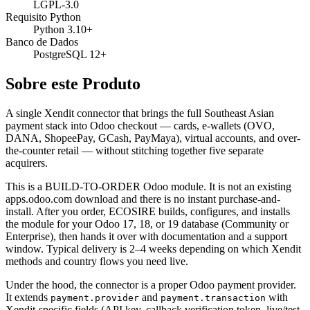
LGPL-3.0
Requisito Python
Python 3.10+
Banco de Dados
PostgreSQL 12+
Sobre este Produto
A single Xendit connector that brings the full Southeast Asian
payment stack into Odoo checkout — cards, e-wallets (OVO,
DANA, ShopeePay, GCash, PayMaya), virtual accounts, and over-
the-counter retail — without stitching together five separate
acquirers.
This is a BUILD-TO-ORDER Odoo module. It is not an existing
apps.odoo.com download and there is no instant purchase-and-
install. After you order, ECOSIRE builds, configures, and installs
the module for your Odoo 17, 18, or 19 database (Community or
Enterprise), then hands it over with documentation and a support
window. Typical delivery is 2–4 weeks depending on which Xendit
methods and country flows you need live.
Under the hood, the connector is a proper Odoo payment provider.
It extends
and
with
payment.provider
payment.transaction
Xendit-specific fields (API key, callback verification token, live/test