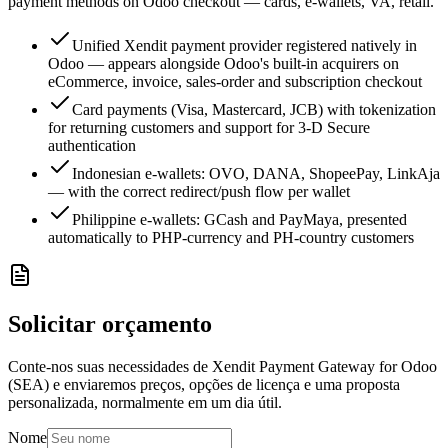
payment methods on Odoo checkout — cards, e-wallets, VA, retail.
Unified Xendit payment provider registered natively in
Odoo — appears alongside Odoo's built-in acquirers on
eCommerce, invoice, sales-order and subscription checkout
Card payments (Visa, Mastercard, JCB) with tokenization
for returning customers and support for 3-D Secure
authentication
Indonesian e-wallets: OVO, DANA, ShopeePay, LinkAja
— with the correct redirect/push flow per wallet
Philippine e-wallets: GCash and PayMaya, presented
automatically to PHP-currency and PH-country customers
Solicitar orçamento
Conte-nos suas necessidades de Xendit Payment Gateway for Odoo
(SEA) e enviaremos preços, opções de licença e uma proposta
personalizada, normalmente em um dia útil.
Nome