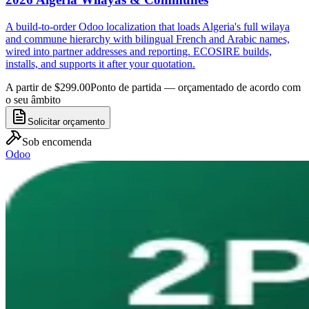
A build-to-order Odoo localization that loads Algeria's full wilaya
and commune hierarchy with bilingual French and Arabic names,
wired into partner addresses and reporting. ECOSIRE builds,
installs, and supports it after your quotation.
A partir de $299.00
Ponto de partida — orçamentado de acordo com
o seu âmbito
Solicitar orçamento
Sob encomenda
Odoo