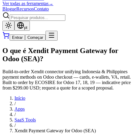
Ver todas as ferramentas
→
Blogue
Recursos
Contato
pt
Entrar
Começar
O que é Xendit Payment Gateway for
Odoo (SEA)?
Build-to-order Xendit connector unifying Indonesia & Philippines
payment methods on Odoo checkout — cards, e-wallets, VA, retail.
Built to order by ECOSIRE for Odoo 17, 18, 19 — indicative price
from $299.00 USD; request a quote for a scoped proposal.
Início
/
Apps
/
SaaS Tools
/
Xendit Payment Gateway for Odoo (SEA)