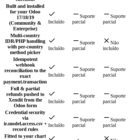
Built and installed
for your Odoo
Suporte
Suporte
17/18/19
Incluído
parcial
parcial
(Community &
Enterprise)
Multi-country
IDR/PHP handling
Suporte
Não
with per-country
Incluído
parcial
incluído
method picker
Idempotent
webhook
Suporte
Suporte
reconciliation to the
Incluído
parcial
parcial
exact
payment.transaction
Full & partial
refunds pushed to
Suporte
Suporte
Xendit from the
Incluído
parcial
parcial
Odoo form
Credential security
via
Suporte
Suporte
ir.model.access.csv +
Incluído
parcial
parcial
record rules
Fitted to your chart