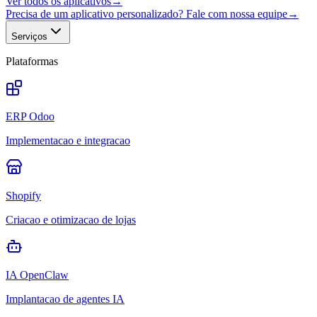
Ver todos os aplicativos
→
Precisa de um aplicativo personalizado? Fale com nossa equipe
→
Serviços
Plataformas
ERP Odoo
Implementacao e integracao
Shopify
Criacao e otimizacao de lojas
IA OpenClaw
Implantacao de agentes IA