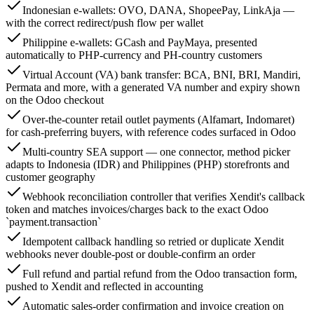
Indonesian e-wallets: OVO, DANA, ShopeePay, LinkAja —
with the correct redirect/push flow per wallet
Philippine e-wallets: GCash and PayMaya, presented
automatically to PHP-currency and PH-country customers
Virtual Account (VA) bank transfer: BCA, BNI, BRI, Mandiri,
Permata and more, with a generated VA number and expiry shown
on the Odoo checkout
Over-the-counter retail outlet payments (Alfamart, Indomaret)
for cash-preferring buyers, with reference codes surfaced in Odoo
Multi-country SEA support — one connector, method picker
adapts to Indonesia (IDR) and Philippines (PHP) storefronts and
customer geography
Webhook reconciliation controller that verifies Xendit's callback
token and matches invoices/charges back to the exact Odoo
`payment.transaction`
Idempotent callback handling so retried or duplicate Xendit
webhooks never double-post or double-confirm an order
Full refund and partial refund from the Odoo transaction form,
pushed to Xendit and reflected in accounting
Automatic sales-order confirmation and invoice creation on