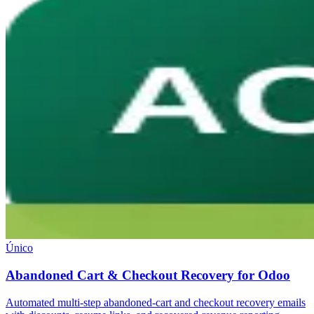
Único
Abandoned Cart & Checkout Recovery for Odoo
Automated multi-step abandoned-cart and checkout recovery emails