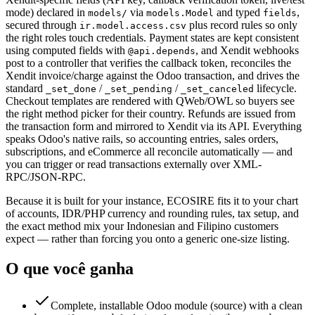
mode) declared in
via
and typed
,
models/
models.Model
fields
secured through
plus record rules so only
ir.model.access.csv
the right roles touch credentials. Payment states are kept consistent
using computed fields with
, and Xendit webhooks
@api.depends
post to a controller that verifies the callback token, reconciles the
Xendit invoice/charge against the Odoo transaction, and drives the
standard
/
/
lifecycle.
_set_done
_set_pending
_set_canceled
Checkout templates are rendered with QWeb/OWL so buyers see
the right method picker for their country. Refunds are issued from
the transaction form and mirrored to Xendit via its API. Everything
speaks Odoo's native rails, so accounting entries, sales orders,
subscriptions, and eCommerce all reconcile automatically — and
you can trigger or read transactions externally over XML-
RPC/JSON-RPC.
Because it is built for your instance, ECOSIRE fits it to your chart
of accounts, IDR/PHP currency and rounding rules, tax setup, and
the exact method mix your Indonesian and Filipino customers
expect — rather than forcing you onto a generic one-size listing.
O que você ganha
Complete, installable Odoo module (source) with a clean