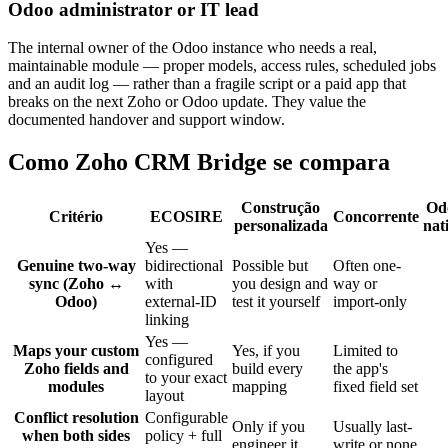
Odoo administrator or IT lead
The internal owner of the Odoo instance who needs a real,
maintainable module — proper models, access rules, scheduled jobs
and an audit log — rather than a fragile script or a paid app that
breaks on the next Zoho or Odoo update. They value the
documented handover and support window.
Como Zoho CRM Bridge se compara
Construção
Od
Critério
ECOSIRE
Concorrente
personalizada
nat
Yes —
Genuine two-way
bidirectional
Possible but
Often one-
sync (Zoho ↔
with
you design and
way or
Odoo)
external-ID
test it yourself
import-only
linking
Yes —
Maps your custom
Yes, if you
Limited to
configured
Zoho fields and
build every
the app's
to your exact
modules
mapping
fixed field set
layout
Conflict resolution
Configurable
Only if you
Usually last-
when both sides
policy + full
engineer it
write or none