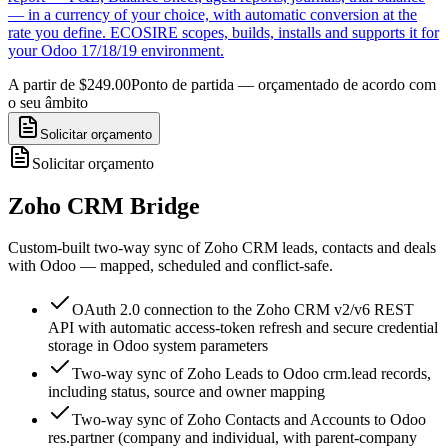
— in a currency of your choice, with automatic conversion at the
rate you define. ECOSIRE scopes, builds, installs and supports it for
your Odoo 17/18/19 environment.
A partir de $249.00
Ponto de partida — orçamentado de acordo com
o seu âmbito
Solicitar orçamento
Solicitar orçamento
Zoho CRM Bridge
Custom-built two-way sync of Zoho CRM leads, contacts and deals
with Odoo — mapped, scheduled and conflict-safe.
OAuth 2.0 connection to the Zoho CRM v2/v6 REST
API with automatic access-token refresh and secure credential
storage in Odoo system parameters
Two-way sync of Zoho Leads to Odoo crm.lead records,
including status, source and owner mapping
Two-way sync of Zoho Contacts and Accounts to Odoo
res.partner (company and individual, with parent-company