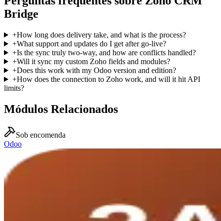
Perguntas frequentes sobre Zoho CRM
Bridge
+
How long does delivery take, and what is the process?
+
What support and updates do I get after go-live?
+
Is the sync truly two-way, and how are conflicts handled?
+
Will it sync my custom Zoho fields and modules?
+
Does this work with my Odoo version and edition?
+
How does the connection to Zoho work, and will it hit API
limits?
Módulos Relacionados
Sob encomenda
Odoo