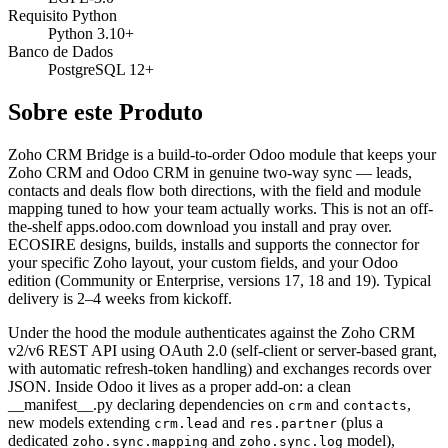
Requisito Python
Python 3.10+
Banco de Dados
PostgreSQL 12+
Sobre este Produto
Zoho CRM Bridge is a build-to-order Odoo module that keeps your
Zoho CRM and Odoo CRM in genuine two-way sync — leads,
contacts and deals flow both directions, with the field and module
mapping tuned to how your team actually works. This is not an off-
the-shelf apps.odoo.com download you install and pray over.
ECOSIRE designs, builds, installs and supports the connector for
your specific Zoho layout, your custom fields, and your Odoo
edition (Community or Enterprise, versions 17, 18 and 19). Typical
delivery is 2–4 weeks from kickoff.
Under the hood the module authenticates against the Zoho CRM
v2/v6 REST API using OAuth 2.0 (self-client or server-based grant,
with automatic refresh-token handling) and exchanges records over
JSON. Inside Odoo it lives as a proper add-on: a clean
__manifest__.py declaring dependencies on
and
,
crm
contacts
new models extending
and
(plus a
crm.lead
res.partner
dedicated
and
model),
zoho.sync.mapping
zoho.sync.log