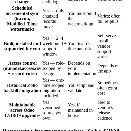
change
audit log
Scheduled
Yes — only
incremental sync
You must build
changed
Varies; often
(ir.cron,
the
records
full re-pulls
Modified_Time
watermarking
move
watermark)
Self-serve
Yes — 2–4
install,
Built, installed and
week build +
Your team's
vendor
supported for you
support
time and risk
support
window
varies
Access control
Yes — role-
Depends on
Depends on
(ir.model.access.csv
scoped by
your
the app
+ record rules)
design
implementation
Yes — one-
Sometimes,
Historical Zoho
time scoped
You script and
often extra
backfill / migration
migration
validate it
cost
included
Yes —
Tied to
Maintainable
Yes, if
versioned
vendor's
across Odoo
maintained in-
source you
release
17/18/19 upgrades
house
own
cadence