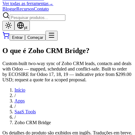
Ver todas as ferramentas
→
Blogue
Recursos
Contato
pt
Entrar
Começar
O que é Zoho CRM Bridge?
Custom-built two-way sync of Zoho CRM leads, contacts and deals
with Odoo — mapped, scheduled and conflict-safe. Built to order
by ECOSIRE for Odoo 17, 18, 19 — indicative price from $299.00
USD; request a quote for a scoped proposal.
Início
/
Apps
/
SaaS Tools
/
Zoho CRM Bridge
Os detalhes do produto são exibidos em inglês. Traduções em breve.