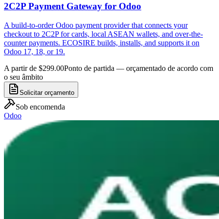
2C2P Payment Gateway for Odoo
A build-to-order Odoo payment provider that connects your
checkout to 2C2P for cards, local ASEAN wallets, and over-the-
counter payments. ECOSIRE builds, installs, and supports it on
Odoo 17, 18, or 19.
A partir de $299.00
Ponto de partida — orçamentado de acordo com
o seu âmbito
Solicitar orçamento
Sob encomenda
Odoo