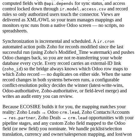
computed fields with
for sync status, and access
@api.depends
control locked down through
and record
ir.model.access.csv
rules so only authorized users touch the connector. Views are
delivered as XML/OWL so your team manages mappings and
monitors sync runs from a native Odoo screen — no scripts, no
spreadsheets.
Synchronization is incremental and scheduled. A
ir.cron
automated action polls Zoho for records modified since the last
successful run (using Zoho's Modified_Time watermark) and pushes
Odoo changes back, so you are not re-transferring your whole
database every cycle. Every record carries an external-ID link
(
) so the bridge always knows which Odoo row maps to
zoho_id
which Zoho record — no duplicates on either side. When the same
record changes in both systems between runs, a configurable
conflict-resolution policy decides the winner (latest-write-wins,
Odoo-authoritative, Zoho-authoritative, or field-level merge) and
writes an audit entry you can review.
Because ECOSIRE builds it for you, the mapping matches your
reality: Zoho Leads → Odoo
, Zoho Contacts/Accounts
crm.lead
→
, Zoho Deals →
opportunities with your
res.partner
crm.lead
pipeline stages, and any custom Zoho field mapped to the Odoo
field (or new field) you nominate. We handle picklist/selection
translation, currency and owner/salesperson mapping, and lost/won