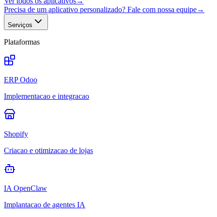
Ver todos os aplicativos
→
Precisa de um aplicativo personalizado? Fale com nossa equipe
→
Serviços
Plataformas
ERP Odoo
Implementacao e integracao
Shopify
Criacao e otimizacao de lojas
IA OpenClaw
Implantacao de agentes IA