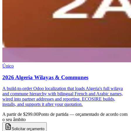
Único
2026 Algeria Wilayas & Communes
A build-to-order Odoo localization that loads Algeria's full wilaya
and commune hierarchy with bilingual French and Arabic names,
wired into partner addresses and reporting. ECOSIRE builds,
installs, and supports it after your quotation.
A partir de $299.00
Ponto de partida — orçamentado de acordo com
o seu âmbito
Solicitar orçamento