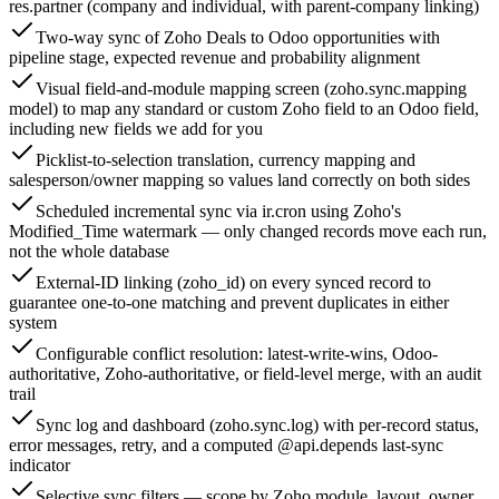
res.partner (company and individual, with parent-company linking)
Two-way sync of Zoho Deals to Odoo opportunities with
pipeline stage, expected revenue and probability alignment
Visual field-and-module mapping screen (zoho.sync.mapping
model) to map any standard or custom Zoho field to an Odoo field,
including new fields we add for you
Picklist-to-selection translation, currency mapping and
salesperson/owner mapping so values land correctly on both sides
Scheduled incremental sync via ir.cron using Zoho's
Modified_Time watermark — only changed records move each run,
not the whole database
External-ID linking (zoho_id) on every synced record to
guarantee one-to-one matching and prevent duplicates in either
system
Configurable conflict resolution: latest-write-wins, Odoo-
authoritative, Zoho-authoritative, or field-level merge, with an audit
trail
Sync log and dashboard (zoho.sync.log) with per-record status,
error messages, retry, and a computed @api.depends last-sync
indicator
Selective sync filters — scope by Zoho module, layout, owner,