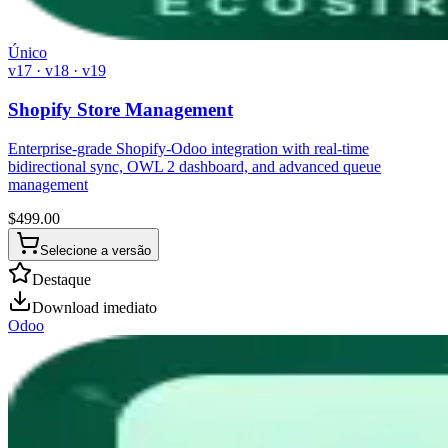
Único
v17 · v18 · v19
Shopify Store Management
Enterprise-grade Shopify-Odoo integration with real-time
bidirectional sync, OWL 2 dashboard, and advanced queue
management
$
499.00
Selecione a versão
Destaque
Download imediato
Odoo