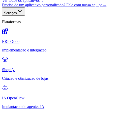
Ver todos os aplicativos
→
Precisa de um aplicativo personalizado? Fale com nossa equipe
→
Serviços
Plataformas
ERP Odoo
Implementacao e integracao
Shopify
Criacao e otimizacao de lojas
IA OpenClaw
Implantacao de agentes IA