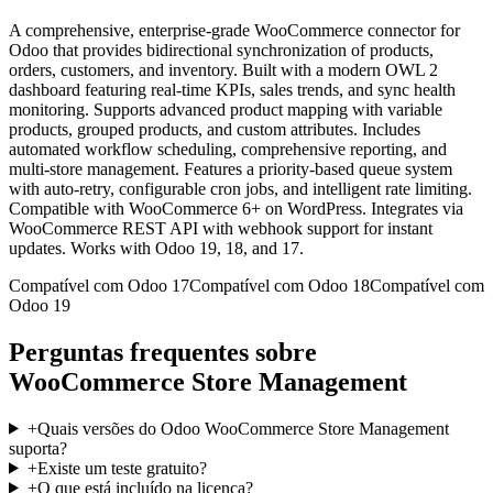
A comprehensive, enterprise-grade WooCommerce connector for
Odoo that provides bidirectional synchronization of products,
orders, customers, and inventory. Built with a modern OWL 2
dashboard featuring real-time KPIs, sales trends, and sync health
monitoring. Supports advanced product mapping with variable
products, grouped products, and custom attributes. Includes
automated workflow scheduling, comprehensive reporting, and
multi-store management. Features a priority-based queue system
with auto-retry, configurable cron jobs, and intelligent rate limiting.
Compatible with WooCommerce 6+ on WordPress. Integrates via
WooCommerce REST API with webhook support for instant
updates. Works with Odoo 19, 18, and 17.
Compatível com Odoo 17
Compatível com Odoo 18
Compatível com
Odoo 19
Perguntas frequentes sobre
WooCommerce Store Management
+
Quais versões do Odoo WooCommerce Store Management
suporta?
+
Existe um teste gratuito?
+
O que está incluído na licença?