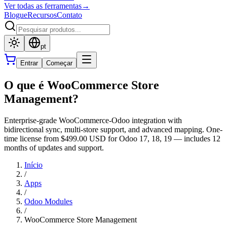
Ver todas as ferramentas
→
Blogue
Recursos
Contato
pt
Entrar
Começar
O que é WooCommerce Store
Management?
Enterprise-grade WooCommerce-Odoo integration with
bidirectional sync, multi-store support, and advanced mapping. One-
time license from $499.00 USD for Odoo 17, 18, 19 — includes 12
months of updates and support.
Início
/
Apps
/
Odoo Modules
/
WooCommerce Store Management