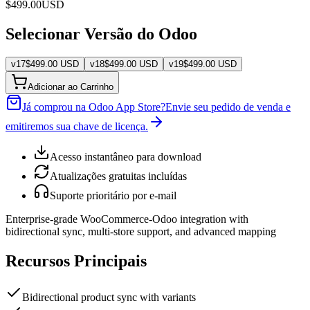
$
499.00
USD
Selecionar Versão do Odoo
v
17
$
499.00
USD
v
18
$
499.00
USD
v
19
$
499.00
USD
Adicionar ao Carrinho
Já comprou na Odoo App Store?
Envie seu pedido de venda e
emitiremos sua chave de licença.
Acesso instantâneo para download
Atualizações gratuitas incluídas
Suporte prioritário por e-mail
Enterprise-grade WooCommerce-Odoo integration with
bidirectional sync, multi-store support, and advanced mapping
Recursos Principais
Bidirectional product sync with variants