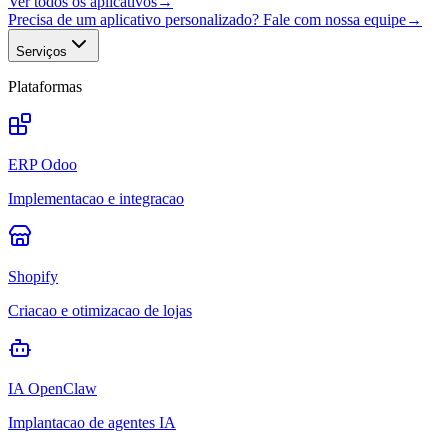
Ver todos os aplicativos
→
Precisa de um aplicativo personalizado? Fale com nossa equipe
→
Serviços
Plataformas
ERP Odoo
Implementacao e integracao
Shopify
Criacao e otimizacao de lojas
IA OpenClaw
Implantacao de agentes IA