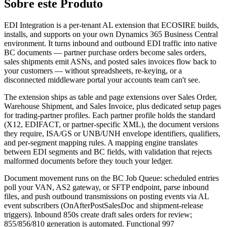
Sobre este Produto
EDI Integration is a per-tenant AL extension that ECOSIRE builds,
installs, and supports on your own Dynamics 365 Business Central
environment. It turns inbound and outbound EDI traffic into native
BC documents — partner purchase orders become sales orders,
sales shipments emit ASNs, and posted sales invoices flow back to
your customers — without spreadsheets, re-keying, or a
disconnected middleware portal your accounts team can't see.
The extension ships as table and page extensions over Sales Order,
Warehouse Shipment, and Sales Invoice, plus dedicated setup pages
for trading-partner profiles. Each partner profile holds the standard
(X12, EDIFACT, or partner-specific XML), the document versions
they require, ISA/GS or UNB/UNH envelope identifiers, qualifiers,
and per-segment mapping rules. A mapping engine translates
between EDI segments and BC fields, with validation that rejects
malformed documents before they touch your ledger.
Document movement runs on the BC Job Queue: scheduled entries
poll your VAN, AS2 gateway, or SFTP endpoint, parse inbound
files, and push outbound transmissions on posting events via AL
event subscribers (OnAfterPostSalesDoc and shipment-release
triggers). Inbound 850s create draft sales orders for review;
855/856/810 generation is automated. Functional 997