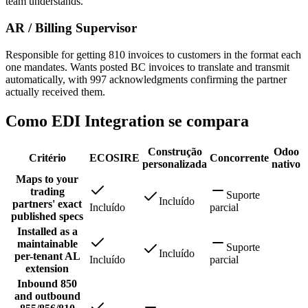
team understands.
AR / Billing Supervisor
Responsible for getting 810 invoices to customers in the format each
one mandates. Wants posted BC invoices to translate and transmit
automatically, with 997 acknowledgments confirming the partner
actually received them.
Como EDI Integration se compara
Construção
Odoo
Critério
ECOSIRE
Concorrente
personalizada
nativo
Maps to your
trading
Suporte
Incluído
partners' exact
Incluído
parcial
published specs
Installed as a
maintainable
Suporte
Incluído
per-tenant AL
Incluído
parcial
extension
Inbound 850
and outbound