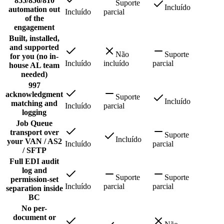
855/856/810
Suporte
Incluído
automation out
Incluído
parcial
of the
engagement
Built, installed,
and supported
Não
Suporte
for you (no in-
Incluído
incluído
parcial
house AL team
needed)
997
acknowledgment
Suporte
Incluído
matching and
Incluído
parcial
logging
Job Queue
transport over
Suporte
Incluído
your VAN / AS2
Incluído
parcial
/ SFTP
Full EDI audit
log and
Suporte
Suporte
permission-set
Incluído
parcial
parcial
separation inside
BC
No per-
document or