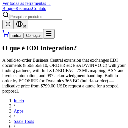
Ver todas as ferramentas
→
Blogue
Recursos
Contato
pt
Entrar
Começar
O que é EDI Integration?
A build-to-order Business Central extension that exchanges EDI
documents (850/856/810, ORDERS/DESADV/INVOIC) with your
trading partners, with full X12/EDIFACT/XML mapping, ASN and
invoice automation, and 997 acknowledgment handling. Built to
order by ECOSIRE for Dynamics 365 BC (build-to-order) —
indicative price from $799.00 USD; request a quote for a scoped
proposal.
Início
/
Apps
/
SaaS Tools
/