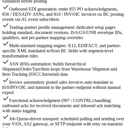
validation before posting
Outbound EDI generation: emits 855 PO acknowledgments,
856 / DESADV ASNs, and 810 / INVOIC invoices on BC posting
events via AL event subscribers
Trading-partner profile management: dedicated setup pages
holding standard, document versions, ISA/GS/UNB envelope IDs,
qualifiers, and per-partner mapping overrides
Multi-standard mapping engine: X12, EDIFACT, and partner-
specific XML translated to/from BC fields with segment-level
transformation rules
ASN (856) automation: builds hierarchical
Shipment/Order/Tare/Item loops from Warehouse Shipment and
Item Tracking (SSCC/lot/serial) data
Invoice automation: posted sales invoices auto-translate to
810/INVOIC and transmit to the partner endpoint without manual
export
Functional acknowledgment (997 / CONTRL) handling:
outbound acks for received documents and inbound ack matching
with status logging
Job Queue-driven transport: scheduled polling and sending over
your VAN, AS2 gateway, or SFTP endpoint with retry on transient