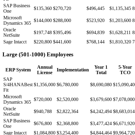
SAP Business
$135,360
$270,720
$496,445
$1,135,345
8
One
Microsoft
$144,000
$288,000
$523,920
$1,203,600
8
Dynamics 365
Oracle
$197,748
$395,496
$694,839
$1,628,211
8
NetSuite
Sage Intacct
$220,800
$441,600
$768,144
$1,810,320
7
Large (501-1000)
Employees
Annual
Year 1
5-Year
ERP System
Implementation
License
Total
TCO
SAP
S/4HANA
Best
$1,356,000
$6,780,000
$8,690,080
$15,090,40
Fit
Microsoft
$720,000
$2,520,000
$3,679,600
$7,078,000
Dynamics 365
Oracle
$940,788
$2,822,364
$4,242,494
$8,683,014
NetSuite
SAP Business
$676,800
$2,368,800
$3,477,424
$6,671,920
One
Sage Intacct
$1,084,800
$3,254,400
$4,844,464
$9,964,720