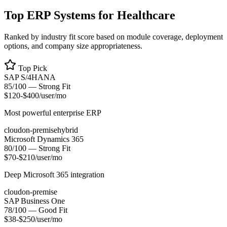
Top ERP Systems for
Healthcare
Ranked by industry fit score based on module coverage, deployment
options, and company size appropriateness.
Top Pick
SAP S/4HANA
85
/100 —
Strong Fit
$120-$400/user/mo
Most powerful enterprise ERP
cloud
on-premise
hybrid
Microsoft Dynamics 365
80
/100 —
Strong Fit
$70-$210/user/mo
Deep Microsoft 365 integration
cloud
on-premise
SAP Business One
78
/100 —
Good Fit
$38-$250/user/mo