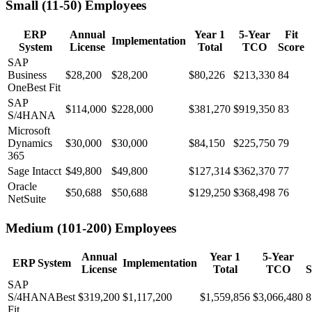
Small (11-50)
Employees
ERP
Annual
Year 1
5-Year
Fit
Implementation
System
License
Total
TCO
Score
SAP
Business
$28,200
$28,200
$80,226
$213,330
84
One
Best Fit
SAP
$114,000
$228,000
$381,270
$919,350
83
S/4HANA
Microsoft
Dynamics
$30,000
$30,000
$84,150
$225,750
79
365
Sage Intacct
$49,800
$49,800
$127,314
$362,370
77
Oracle
$50,688
$50,688
$129,250
$368,498
76
NetSuite
Medium (101-200)
Employees
Annual
Year 1
5-Year
ERP System
Implementation
License
Total
TCO
S
SAP
S/4HANA
Best
$319,200
$1,117,200
$1,559,856
$3,066,480
8
Fit