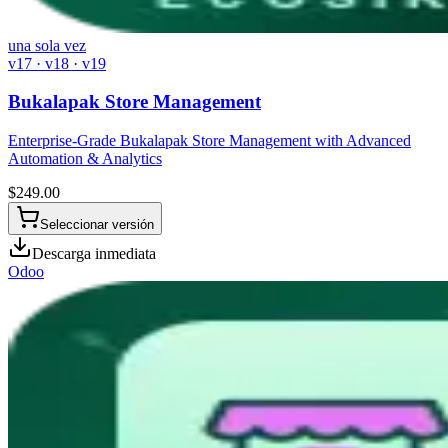
una sola vez
v17 · v18 · v19
Bukalapak Store Management
Enterprise-Grade Bukalapak Store Management with Advanced
Automation & Analytics
$
249.00
Seleccionar versión
Descarga inmediata
Odoo