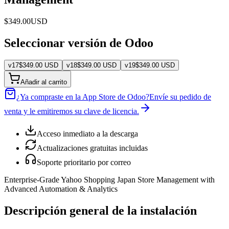
$
349.00
USD
Seleccionar versión de Odoo
v
17
$
349.00
USD
v
18
$
349.00
USD
v
19
$
349.00
USD
Añadir al carrito
¿Ya compraste en la App Store de Odoo?
Envíe su pedido de
venta y le emitiremos su clave de licencia.
Acceso inmediato a la descarga
Actualizaciones gratuitas incluidas
Soporte prioritario por correo
Enterprise-Grade Yahoo Shopping Japan Store Management with
Advanced Automation & Analytics
Descripción general de la instalación