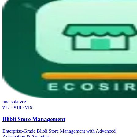
una sola vez
v17 · v18 · v19
Blibli Store Management
Enterprise-Grade Blibli Store Management with Advanced
Automation & Analytics