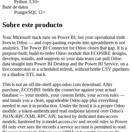
Python 3.10+
Base de datos
PostgreSQL 12+
Sobre este producto
Your Microsoft stack runs on Power BI, but your operational truth
lives in Odoo — and copy-pasting exports into spreadsheets is not
analytics. The Power BI Connector for Odoo closes that gap. It is a
purpose-built, build-to-order Odoo module that ECOSIRE designs,
develops, installs, and supports so your data team can pull Odoo
data straight into Power BI Desktop and the Power BI Service, on a
live connection or a scheduled refresh, without brittle CSV pipelines
or a shadow ETL stack.
This is not an off-the-shelf apps.odoo.com download. After
purchase, ECOSIRE builds the connector against your actual
database — your models, your custom fields, your access rules —
and hands you a clean, upgradeable Odoo app plus everything
needed to run it in production. Under the hood it is a proper Odoo
module: a token-authenticated read endpoint layered over Odoo's
JSON-RPC/XML-RPC API, backed by dedicated data-access
models, hardened by ir.model.access.csv and record rules so Power
BI only ever sees the records a service account is permitted to read.