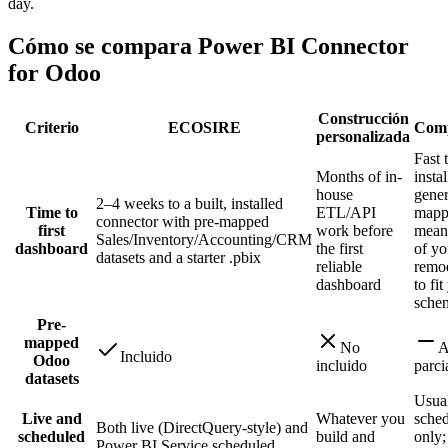
day.
Cómo se compara Power BI Connector
for Odoo
Construcción
Criterio
ECOSIRE
Comp
personalizada
Fast 
Months of in-
instal
house
gener
2–4 weeks to a built, installed
Time to
ETL/API
mapp
connector with pre-mapped
first
work before
mean
Sales/Inventory/Accounting/CRM
dashboard
the first
of y
datasets and a starter .pbix
reliable
remo
dashboard
to fit
sche
Pre-
mapped
No
A
Incluido
Odoo
incluido
parci
datasets
Usua
Live and
Whatever you
sche
Both live (DirectQuery-style) and
scheduled
build and
only;
Power BI Service scheduled