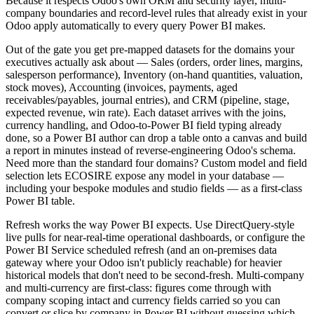
Because it respects Odoo's own ORM and security layer, multi-
company boundaries and record-level rules that already exist in your
Odoo apply automatically to every query Power BI makes.
Out of the gate you get pre-mapped datasets for the domains your
executives actually ask about — Sales (orders, order lines, margins,
salesperson performance), Inventory (on-hand quantities, valuation,
stock moves), Accounting (invoices, payments, aged
receivables/payables, journal entries), and CRM (pipeline, stage,
expected revenue, win rate). Each dataset arrives with the joins,
currency handling, and Odoo-to-Power BI field typing already
done, so a Power BI author can drop a table onto a canvas and build
a report in minutes instead of reverse-engineering Odoo's schema.
Need more than the standard four domains? Custom model and field
selection lets ECOSIRE expose any model in your database —
including your bespoke modules and studio fields — as a first-class
Power BI table.
Refresh works the way Power BI expects. Use DirectQuery-style
live pulls for near-real-time operational dashboards, or configure the
Power BI Service scheduled refresh (and an on-premises data
gateway where your Odoo isn't publicly reachable) for heavier
historical models that don't need to be second-fresh. Multi-company
and multi-currency are first-class: figures come through with
company scoping intact and currency fields carried so you can
convert or slice by company in Power BI without guessing which