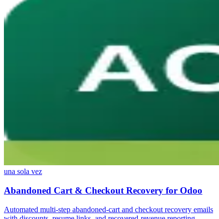
una sola vez
Abandoned Cart & Checkout Recovery for Odoo
Automated multi-step abandoned-cart and checkout recovery emails
with discounts, resume links, and recovered-revenue reporting —