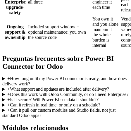
Enterprise
all three
engineer it
each
upgrade-
each time
relea
safety
You own it
Vend
and you alone
suppo
Ongoing
Included support window +
maintain it —
varie
support &
optional maintenance; you own
the whole
rarel
ownership
the source code
burden is
contr
internal
sour
Preguntas frecuentes sobre Power BI
Connector for Odoo
+
How long until my Power BI connector is ready, and how does
delivery work?
+
What support and updates are included after delivery?
+
Does this work with Odoo Community, or do I need Enterprise?
+
Is it secure? Will Power BI see data it shouldn't?
+
Can it refresh in real time, or only on a schedule?
+
Can it pull our custom modules and Studio fields, not just
standard Odoo apps?
Módulos relacionados