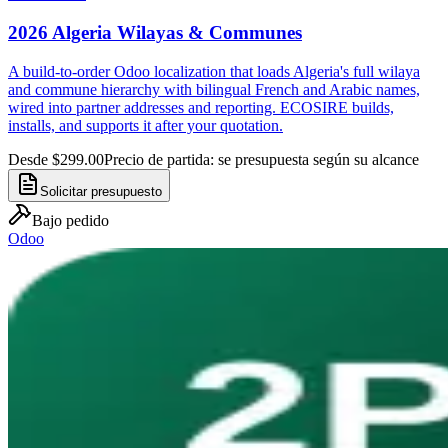
2026 Algeria Wilayas & Communes
A build-to-order Odoo localization that loads Algeria's full wilaya
and commune hierarchy with bilingual French and Arabic names,
wired into partner addresses and reporting. ECOSIRE builds,
installs, and supports it after your quotation.
Desde $299.00
Precio de partida: se presupuesta según su alcance
Solicitar presupuesto
Bajo pedido
Odoo