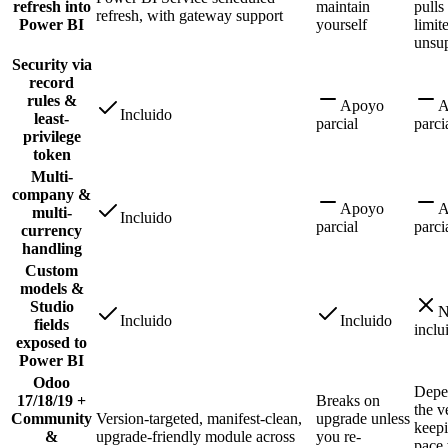
refresh into
maintain
pulls
refresh, with gateway support
Power BI
yourself
limit
unsu
Security via
record
rules &
Apoyo
A
Incluido
least-
parcial
parci
privilege
token
Multi-
company &
Apoyo
A
multi-
Incluido
parcial
parci
currency
handling
Custom
models &
Studio
N
Incluido
Incluido
fields
inclu
exposed to
Power BI
Odoo
Depe
17/18/19 +
Breaks on
the v
Community
Version-targeted, manifest-clean,
upgrade unless
keep
&
upgrade-friendly module across
you re-
pace 