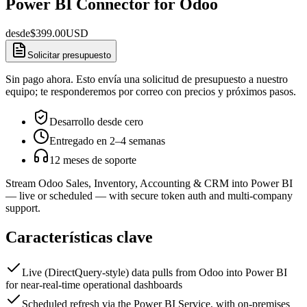
Power BI Connector for Odoo
desde
$
399.00
USD
Solicitar presupuesto
Sin pago ahora. Esto envía una solicitud de presupuesto a nuestro
equipo; te responderemos por correo con precios y próximos pasos.
Desarrollo desde cero
Entregado en 2–4 semanas
12 meses de soporte
Stream Odoo Sales, Inventory, Accounting & CRM into Power BI
— live or scheduled — with secure token auth and multi-company
support.
Características clave
Live (DirectQuery-style) data pulls from Odoo into Power BI
for near-real-time operational dashboards
Scheduled refresh via the Power BI Service, with on-premises