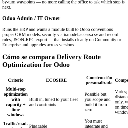
by-turn waypoints — no more calling the office to ask which stop is
next.
Odoo Admin / IT Owner
Runs the ERP and wants a module built to Odoo conventions —
proper ORM models, security via ir.model.access.csv and record
rules, JSON-RPC export — that installs cleanly on Community or
Enterprise and upgrades across versions.
Cómo se compara Delivery Route
Optimization for Odoo
Construcción
Criterio
ECOSIRE
Compe
personalizada
Multi-stop
Varies;
optimization
Possible but
distanc
with
Built in, tuned to your fleet
you scope and
only, 
capacity +
and constraints
build it from
on tim
time
zero
windo
windows
You must
Traffic/road-
Pluggable
integrate and