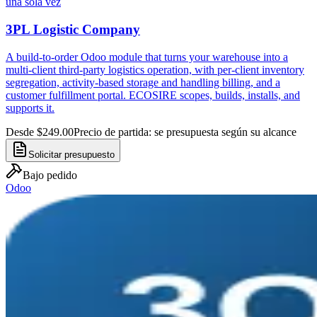
una sola vez
3PL Logistic Company
A build-to-order Odoo module that turns your warehouse into a
multi-client third-party logistics operation, with per-client inventory
segregation, activity-based storage and handling billing, and a
customer fulfillment portal. ECOSIRE scopes, builds, installs, and
supports it.
Desde $249.00
Precio de partida: se presupuesta según su alcance
Solicitar presupuesto
Bajo pedido
Odoo