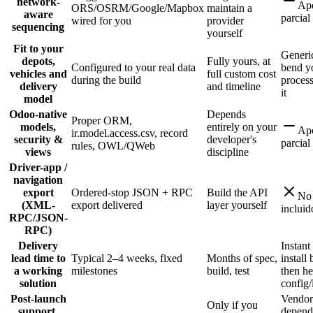
network-
Ap
ORS/OSRM/Google/Mapbox
maintain a
aware
parcial
wired for you
provider
sequencing
yourself
Fit to your
Generi
depots,
Fully yours, at
Configured to your real data
bend y
vehicles and
full custom cost
during the build
process 
delivery
and timeline
it
model
Odoo-native
Depends
Proper ORM,
models,
entirely on your
Ap
ir.model.access.csv, record
security &
developer's
parcial
rules, OWL/QWeb
views
discipline
Driver-app /
navigation
export
Ordered-stop JSON + RPC
Build the API
No
(XML-
export delivered
layer yourself
incluid
RPC/JSON-
RPC)
Delivery
Instant
lead time to
Typical 2–4 weeks, fixed
Months of spec,
install 
a working
milestones
build, test
then h
solution
config/
Post-launch
Vendor
Only if you
support,
depend