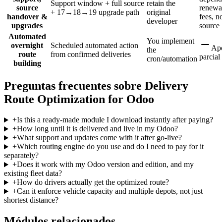
Support window + full source
retain the
source
renewa
+ 17→18→19 upgrade path
original
handover &
fees, n
developer
upgrades
source
Automated
You implement
overnight
Scheduled automated action
Ap
the
route
from confirmed deliveries
parcial
cron/automation
building
Preguntas frecuentes sobre Delivery
Route Optimization for Odoo
+
Is this a ready-made module I download instantly after paying?
+
How long until it is delivered and live in my Odoo?
+
What support and updates come with it after go-live?
+
Which routing engine do you use and do I need to pay for it
separately?
+
Does it work with my Odoo version and edition, and my
existing fleet data?
+
How do drivers actually get the optimized route?
+
Can it enforce vehicle capacity and multiple depots, not just
shortest distance?
Módulos relacionados