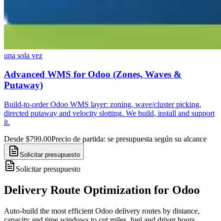
una sola vez
Advanced WMS for Odoo (Zones, Waves &
Putaway)
Build-to-order Odoo WMS layer: zoning, wave/cluster picking,
directed putaway and velocity slotting. We build, install and support
it.
Desde $799.00
Precio de partida: se presupuesta según su alcance
Solicitar presupuesto
Solicitar presupuesto
Delivery Route Optimization for Odoo
Auto-build the most efficient Odoo delivery routes by distance,
capacity and time windows to cut miles, fuel and driver hours.