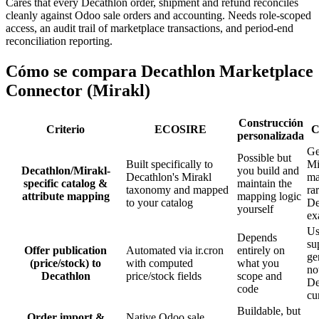
Cares that every Decathlon order, shipment and refund reconciles
cleanly against Odoo sale orders and accounting. Needs role-scoped
access, an audit trail of marketplace transactions, and period-end
reconciliation reporting.
Cómo se compara Decathlon Marketplace
Connector (Mirakl)
Construcción
Criterio
ECOSIRE
C
personalizada
Ge
Possible but
Built specifically to
Mi
Decathlon/Mirakl-
you build and
Decathlon's Mirakl
ma
specific catalog &
maintain the
taxonomy and mapped
ra
attribute mapping
mapping logic
to your catalog
De
yourself
ex
Us
Depends
su
Offer publication
Automated via ir.cron
entirely on
ge
(price/stock) to
with computed
what you
no
Decathlon
price/stock fields
scope and
De
code
cu
Buildable, but
Order import &
Native Odoo sale