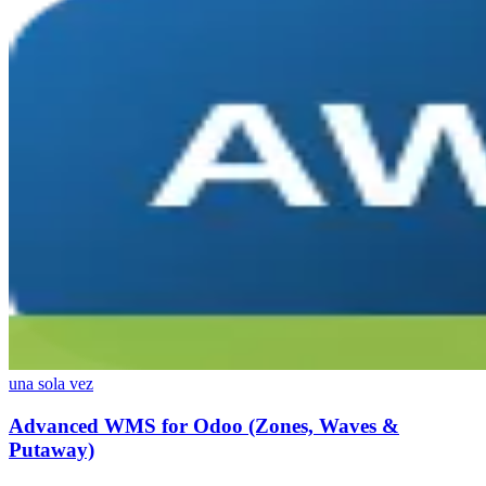
una sola vez
Advanced WMS for Odoo (Zones, Waves &
Putaway)