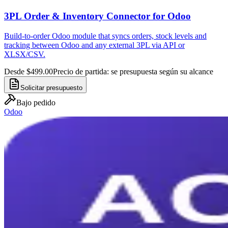
3PL Order & Inventory Connector for Odoo
Build-to-order Odoo module that syncs orders, stock levels and
tracking between Odoo and any external 3PL via API or
XLSX/CSV.
Desde $499.00
Precio de partida: se presupuesta según su alcance
Solicitar presupuesto
Bajo pedido
Odoo