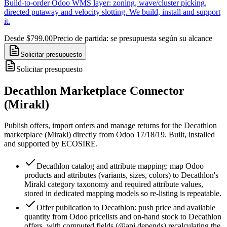
Build-to-order Odoo WMS layer: zoning, wave/cluster picking,
directed putaway and velocity slotting. We build, install and support
it.
Desde $799.00
Precio de partida: se presupuesta según su alcance
Solicitar presupuesto
Solicitar presupuesto
Decathlon Marketplace Connector
(Mirakl)
Publish offers, import orders and manage returns for the Decathlon
marketplace (Mirakl) directly from Odoo 17/18/19. Built, installed
and supported by ECOSIRE.
Decathlon catalog and attribute mapping: map Odoo
products and attributes (variants, sizes, colors) to Decathlon's
Mirakl category taxonomy and required attribute values,
stored in dedicated mapping models so re-listing is repeatable.
Offer publication to Decathlon: push price and available
quantity from Odoo pricelists and on-hand stock to Decathlon
offers, with computed fields (@api.depends) recalculating the