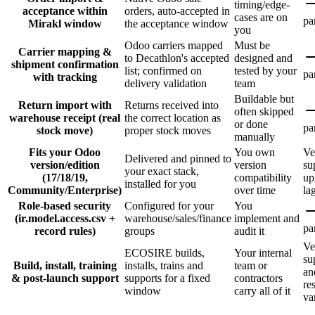
timing/edge-
acceptance within
orders, auto-accepted in
cases are on
pa
Mirakl window
the acceptance window
you
Odoo carriers mapped
Must be
Carrier mapping &
to Decathlon's accepted
designed and
shipment confirmation
list; confirmed on
tested by your
pa
with tracking
delivery validation
team
Buildable but
Return import with
Returns received into
often skipped
warehouse receipt (real
the correct location as
or done
pa
stock move)
proper stock moves
manually
Fits your Odoo
You own
Ve
Delivered and pinned to
version/edition
version
su
your exact stack,
(17/18/19,
compatibility
up
installed for you
Community/Enterprise)
over time
la
Role-based security
Configured for your
You
(ir.model.access.csv +
warehouse/sales/finance
implement and
pa
record rules)
groups
audit it
Ve
ECOSIRE builds,
Your internal
su
Build, install, training
installs, trains and
team or
an
& post-launch support
supports for a fixed
contractors
re
window
carry all of it
va