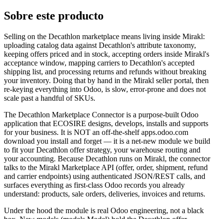
Sobre este producto
Selling on the Decathlon marketplace means living inside Mirakl:
uploading catalog data against Decathlon's attribute taxonomy,
keeping offers priced and in stock, accepting orders inside Mirakl's
acceptance window, mapping carriers to Decathlon's accepted
shipping list, and processing returns and refunds without breaking
your inventory. Doing that by hand in the Mirakl seller portal, then
re-keying everything into Odoo, is slow, error-prone and does not
scale past a handful of SKUs.
The Decathlon Marketplace Connector is a purpose-built Odoo
application that ECOSIRE designs, develops, installs and supports
for your business. It is NOT an off-the-shelf apps.odoo.com
download you install and forget — it is a net-new module we build
to fit your Decathlon offer strategy, your warehouse routing and
your accounting. Because Decathlon runs on Mirakl, the connector
talks to the Mirakl Marketplace API (offer, order, shipment, refund
and carrier endpoints) using authenticated JSON/REST calls, and
surfaces everything as first-class Odoo records you already
understand: products, sale orders, deliveries, invoices and returns.
Under the hood the module is real Odoo engineering, not a black