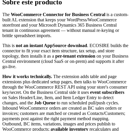
Sobre este producto
The
WooCommerce Connector for Business Central
is a custom-
built AL extension that keeps your WordPress/WooCommerce
storefront and your Microsoft Dynamics 365 Business Central
tenant in continuous agreement — without manual re-keying or
brittle spreadsheet imports.
This is
not an instant AppSource download
. ECOSIRE builds the
connector to fit your exact item structure, tax setup, and store
topology, then installs it as a
per-tenant extension
on your Business
Central environment (cloud SaaS or on-prem) and supports it after
go-live.
How it works technically.
The extension adds table and page
extensions plus dedicated setup pages, then talks to WooCommerce
through the WooCommerce REST API using your store's consumer
key/secret. On the Business Central side it uses
event subscribers
on Sales Header/Line, Item, and Item Ledger Entry to detect
changes, and the
Job Queue
to run scheduled pull/push cycles.
Inbound WooCommerce orders are created as BC sales orders or
invoices; customers are matched or created as Contacts/Customers;
payments post against the right payment method mapping.
Outbound, BC items, variations, images and prices publish to
WooCommerce products;
available inventory
recalculates and