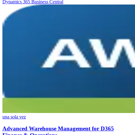
Dynamics 365 Business Central
una sola vez
Advanced Warehouse Management for D365