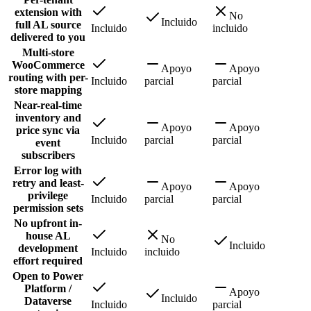
extension with
No
Incluido
full AL source
Incluido
incluido
delivered to you
Multi-store
WooCommerce
Apoyo
Apoyo
routing with per-
Incluido
parcial
parcial
store mapping
Near-real-time
inventory and
Apoyo
Apoyo
price sync via
Incluido
parcial
parcial
event
subscribers
Error log with
retry and least-
Apoyo
Apoyo
privilege
Incluido
parcial
parcial
permission sets
No upfront in-
house AL
No
Incluido
development
Incluido
incluido
effort required
Open to Power
Platform /
Apoyo
Incluido
Dataverse
Incluido
parcial