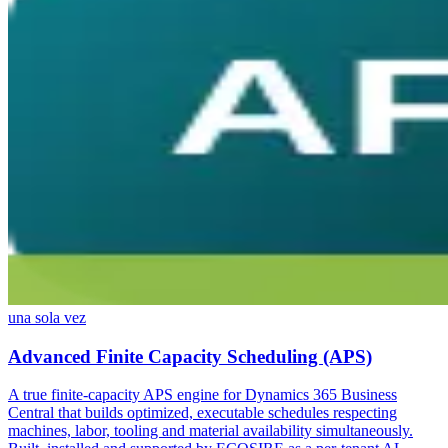
una sola vez
Advanced Finite Capacity Scheduling (APS)
A true finite-capacity APS engine for Dynamics 365 Business
Central that builds optimized, executable schedules respecting
machines, labor, tooling and material availability simultaneously.