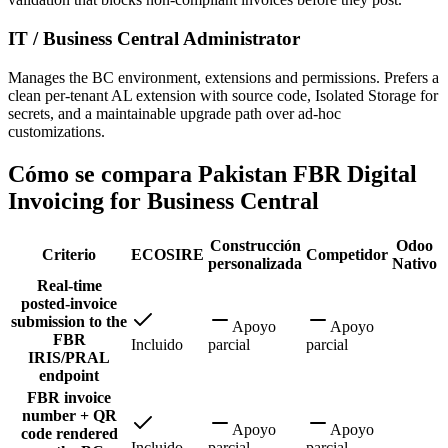
IT / Business Central Administrator
Manages the BC environment, extensions and permissions. Prefers a
clean per-tenant AL extension with source code, Isolated Storage for
secrets, and a maintainable upgrade path over ad-hoc
customizations.
Cómo se compara Pakistan FBR Digital
Invoicing for Business Central
Construcción
Odoo
Criterio
ECOSIRE
Competidor
personalizada
Nativo
Real-time
posted-invoice
submission to the
Apoyo
Apoyo
FBR
Incluido
parcial
parcial
IRIS/PRAL
endpoint
FBR invoice
number + QR
Apoyo
Apoyo
code rendered
Incluido
parcial
parcial