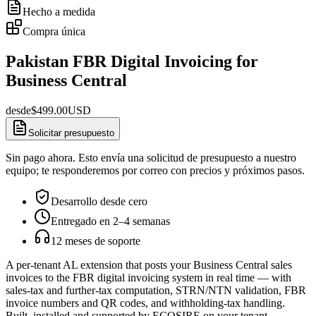
Hecho a medida
Compra única
Pakistan FBR Digital Invoicing for
Business Central
desde
$
499.00
USD
Solicitar presupuesto
Sin pago ahora. Esto envía una solicitud de presupuesto a nuestro
equipo; te responderemos por correo con precios y próximos pasos.
Desarrollo desde cero
Entregado en 2–4 semanas
12 meses de soporte
A per-tenant AL extension that posts your Business Central sales
invoices to the FBR digital invoicing system in real time — with
sales-tax and further-tax computation, STRN/NTN validation, FBR
invoice numbers and QR codes, and withholding-tax handling.
Built, installed and supported by ECOSIRE on your tenant.