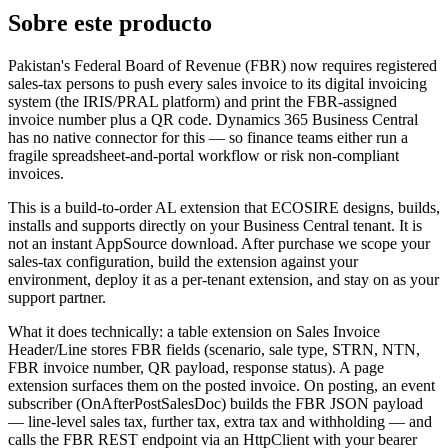
Sobre este producto
Pakistan's Federal Board of Revenue (FBR) now requires registered
sales-tax persons to push every sales invoice to its digital invoicing
system (the IRIS/PRAL platform) and print the FBR-assigned
invoice number plus a QR code. Dynamics 365 Business Central
has no native connector for this — so finance teams either run a
fragile spreadsheet-and-portal workflow or risk non-compliant
invoices.
This is a build-to-order AL extension that ECOSIRE designs, builds,
installs and supports directly on your Business Central tenant. It is
not an instant AppSource download. After purchase we scope your
sales-tax configuration, build the extension against your
environment, deploy it as a per-tenant extension, and stay on as your
support partner.
What it does technically: a table extension on Sales Invoice
Header/Line stores FBR fields (scenario, sale type, STRN, NTN,
FBR invoice number, QR payload, response status). A page
extension surfaces them on the posted invoice. On posting, an event
subscriber (OnAfterPostSalesDoc) builds the FBR JSON payload
— line-level sales tax, further tax, extra tax and withholding — and
calls the FBR REST endpoint via an HttpClient with your bearer