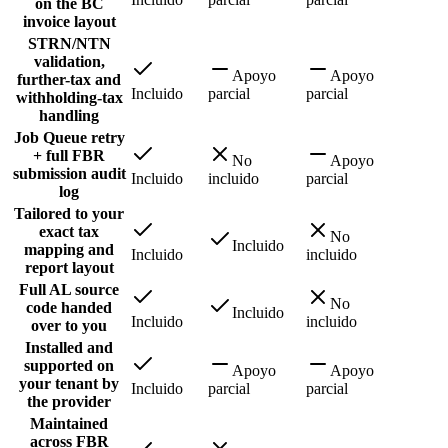
on the BC
invoice layout
STRN/NTN
validation,
Apoyo
Apoyo
further-tax and
Incluido
parcial
parcial
withholding-tax
handling
Job Queue retry
+ full FBR
No
Apoyo
submission audit
Incluido
incluido
parcial
log
Tailored to your
exact tax
No
Incluido
mapping and
Incluido
incluido
report layout
Full AL source
No
code handed
Incluido
Incluido
incluido
over to you
Installed and
supported on
Apoyo
Apoyo
your tenant by
Incluido
parcial
parcial
the provider
Maintained
across FBR