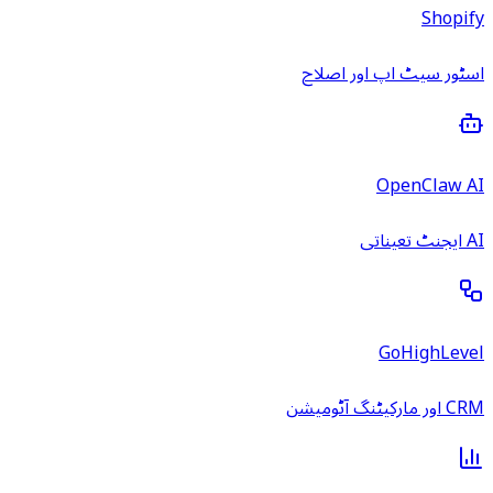
Shopify
اسٹور سیٹ اپ اور اصلاح
OpenClaw AI
AI ایجنٹ تعیناتی
GoHighLevel
CRM اور مارکیٹنگ آٹومیشن