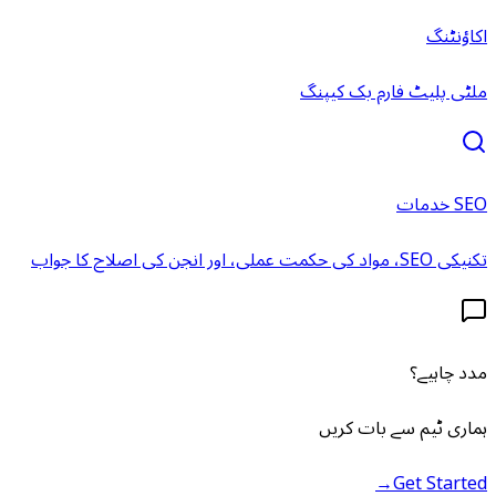
اکاؤنٹنگ
ملٹی پلیٹ فارم بک کیپنگ
SEO خدمات
تکنیکی SEO، مواد کی حکمت عملی، اور انجن کی اصلاح کا جواب
مدد چاہیے؟
ہماری ٹیم سے بات کریں
→
Get Started