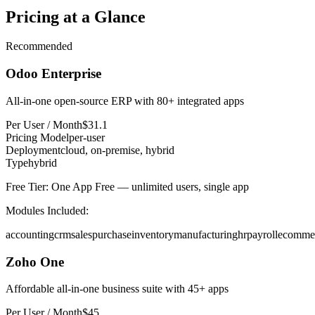
Pricing at a Glance
Recommended
Odoo Enterprise
All-in-one open-source ERP with 80+ integrated apps
Per User / Month
$
31.1
Pricing Model
per-user
Deployment
cloud, on-premise, hybrid
Type
hybrid
Free Tier:
One App Free — unlimited users, single app
Modules Included:
accounting
crm
sales
purchase
inventory
manufacturing
hr
payroll
ecomme
Zoho One
Affordable all-in-one business suite with 45+ apps
Per User / Month
$
45