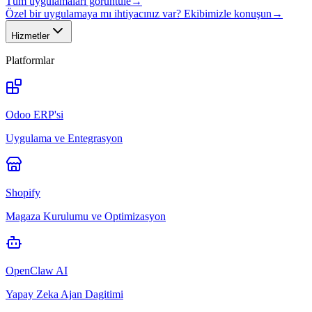
Tüm uygulamaları görüntüle
→
Özel bir uygulamaya mı ihtiyacınız var? Ekibimizle konuşun
→
Hizmetler
Platformlar
Odoo ERP'si
Uygulama ve Entegrasyon
Shopify
Magaza Kurulumu ve Optimizasyon
OpenClaw AI
Yapay Zeka Ajan Dagitimi