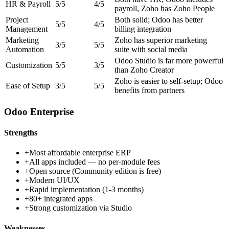
HR & Payroll
5
/5
4
/5
payroll, Zoho has Zoho People
Project
Both solid; Odoo has better
5
/5
4
/5
Management
billing integration
Marketing
Zoho has superior marketing
3
/5
5
/5
Automation
suite with social media
Odoo Studio is far more powerful
Customization
5
/5
3
/5
than Zoho Creator
Zoho is easier to self-setup; Odoo
Ease of Setup
3
/5
5
/5
benefits from partners
Odoo Enterprise
Strengths
+
Most affordable enterprise ERP
+
All apps included — no per-module fees
+
Open source (Community edition is free)
+
Modern UI/UX
+
Rapid implementation (1-3 months)
+
80+ integrated apps
+
Strong customization via Studio
Weaknesses