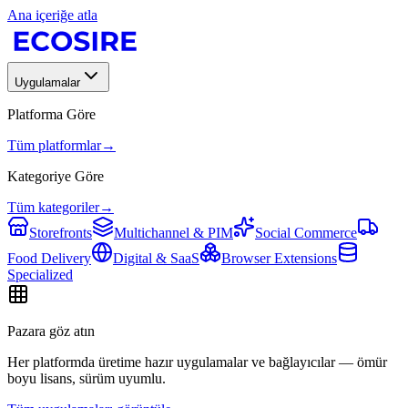
Ana içeriğe atla
Uygulamalar
Platforma Göre
Tüm platformlar
→
Kategoriye Göre
Tüm kategoriler
→
Storefronts
Multichannel & PIM
Social Commerce
Food Delivery
Digital & SaaS
Browser Extensions
Specialized
Pazara göz atın
Her platformda üretime hazır uygulamalar ve bağlayıcılar — ömür
boyu lisans, sürüm uyumlu.