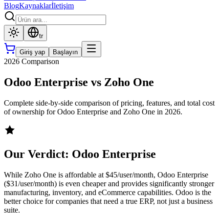
Blog
Kaynaklar
İletişim
tr
Giriş yap
Başlayın
2026 Comparison
Odoo Enterprise
vs
Zoho One
Complete side-by-side comparison of pricing, features, and total cost
of ownership for
Odoo Enterprise
and
Zoho One
in 2026.
Our Verdict:
Odoo Enterprise
While Zoho One is affordable at $45/user/month, Odoo Enterprise
($31/user/month) is even cheaper and provides significantly stronger
manufacturing, inventory, and eCommerce capabilities. Odoo is the
better choice for companies that need a true ERP, not just a business
suite.