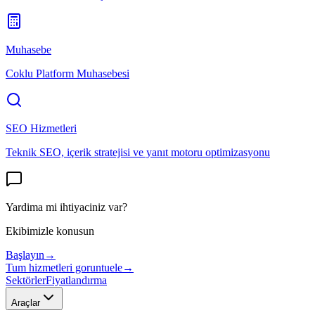
Muhasebe
Coklu Platform Muhasebesi
SEO Hizmetleri
Teknik SEO, içerik stratejisi ve yanıt motoru optimizasyonu
Yardima mi ihtiyaciniz var?
Ekibimizle konusun
Başlayın
→
Tum hizmetleri goruntuele
→
Sektörler
Fiyatlandırma
Araçlar