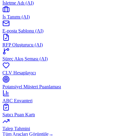
İşletme Adı (AI)
İş Tanımı (AI)
E-posta Şablonu (AI)
RFP Oluşturucu (AI)
Süreç Akış Şeması (AI)
CLV Hesaplayıcı
Potansiyel Müşteri Puanlaması
ABC Envanteri
Satıcı Puan Kartı
Talep Tahmini
Tüm Araçları Görüntüle
→