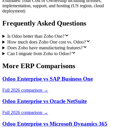
Estimated Total Cost of Ownership including licenses,
implementation, support, and hosting (US region, cloud
deployment)
Frequently Asked Questions
Is Odoo better than Zoho One?
How much does Zoho One cost vs. Odoo?
Does Zoho have manufacturing features?
Can I migrate from Zoho to Odoo?
More ERP Comparisons
Odoo Enterprise
vs
SAP Business One
Full 2026 comparison →
Odoo Enterprise
vs
Oracle NetSuite
Full 2026 comparison →
Odoo Enterprise
vs
Microsoft Dynamics 365