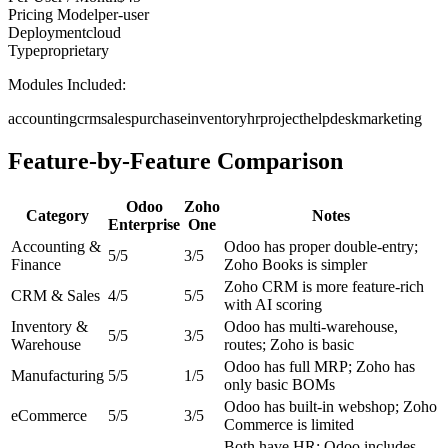
Pricing Model
per-user
Deployment
cloud
Type
proprietary
Modules Included:
accounting
crm
sales
purchase
inventory
hr
project
helpdesk
marketing
Feature-by-Feature Comparison
Odoo
Zoho
Category
Notes
Enterprise
One
Accounting &
Odoo has proper double-entry;
5
/5
3
/5
Finance
Zoho Books is simpler
Zoho CRM is more feature-rich
CRM & Sales
4
/5
5
/5
with AI scoring
Inventory &
Odoo has multi-warehouse,
5
/5
3
/5
Warehouse
routes; Zoho is basic
Odoo has full MRP; Zoho has
Manufacturing
5
/5
1
/5
only basic BOMs
Odoo has built-in webshop; Zoho
eCommerce
5
/5
3
/5
Commerce is limited
Both have HR; Odoo includes