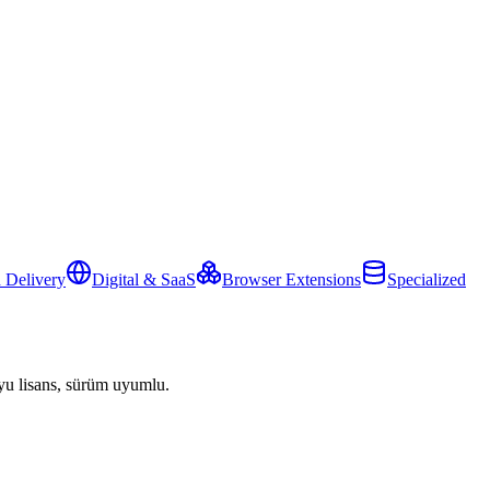
 Delivery
Digital & SaaS
Browser Extensions
Specialized
yu lisans, sürüm uyumlu.