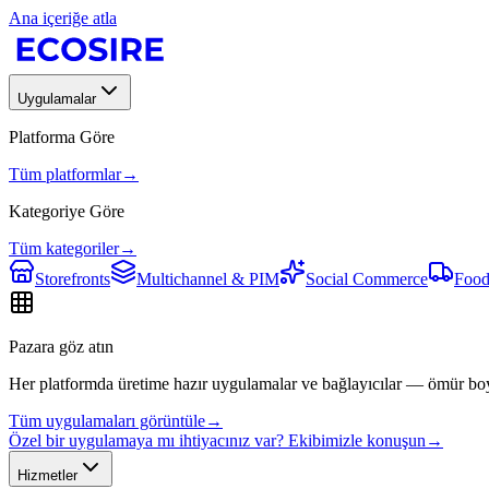
Ana içeriğe atla
Uygulamalar
Platforma Göre
Tüm platformlar
→
Kategoriye Göre
Tüm kategoriler
→
Storefronts
Multichannel & PIM
Social Commerce
Food
Pazara göz atın
Her platformda üretime hazır uygulamalar ve bağlayıcılar — ömür bo
Tüm uygulamaları görüntüle
→
Özel bir uygulamaya mı ihtiyacınız var? Ekibimizle konuşun
→
Hizmetler