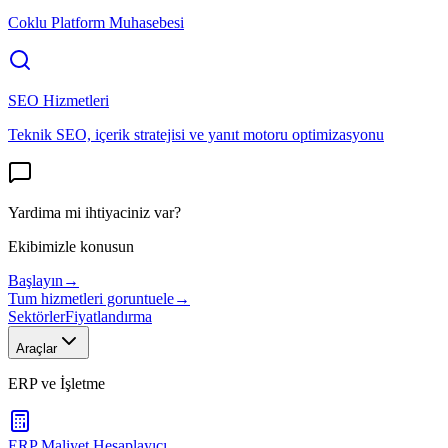
Coklu Platform Muhasebesi
SEO Hizmetleri
Teknik SEO, içerik stratejisi ve yanıt motoru optimizasyonu
Yardima mi ihtiyaciniz var?
Ekibimizle konusun
Başlayın
→
Tum hizmetleri goruntuele
→
Sektörler
Fiyatlandırma
Araçlar
ERP ve İşletme
ERP Maliyet Hesaplayıcı