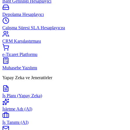
Bant Genişliği Hesaplayıcı
Depolama Hesaplayıcı
Çalışma Süresi SLA Hesaplayıcısı
CRM Karşılaştırması
e-Ticaret Platformu
Muhasebe Yazılımı
Yapay Zeka ve Jeneratörler
İş Planı (Yapay Zeka)
İşletme Adı (AI)
İş Tanımı (AI)