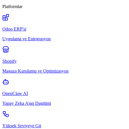
Platformlar
Odoo ERP'si
Uygulama ve Entegrasyon
Shopify
Magaza Kurulumu ve Optimizasyon
OpenClaw AI
Yapay Zeka Ajan Dagitimi
Yüksek Seviyeye Git