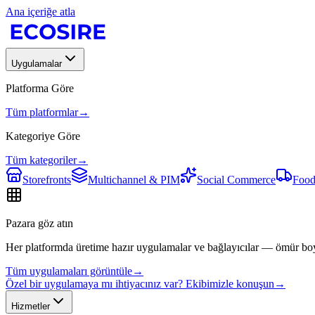
Ana içeriğe atla
Uygulamalar
Platforma Göre
Tüm platformlar
→
Kategoriye Göre
Tüm kategoriler
→
Storefronts
Multichannel & PIM
Social Commerce
Food
Pazara göz atın
Her platformda üretime hazır uygulamalar ve bağlayıcılar — ömür bo
Tüm uygulamaları görüntüle
→
Özel bir uygulamaya mı ihtiyacınız var? Ekibimizle konuşun
→
Hizmetler