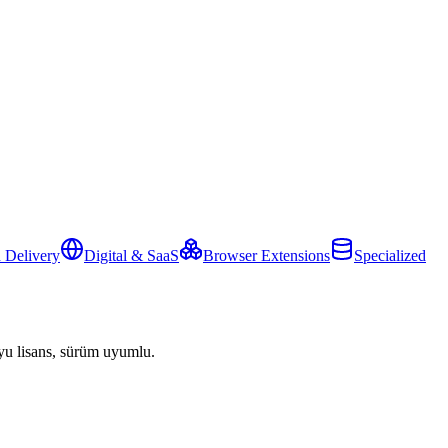
 Delivery
Digital & SaaS
Browser Extensions
Specialized
yu lisans, sürüm uyumlu.