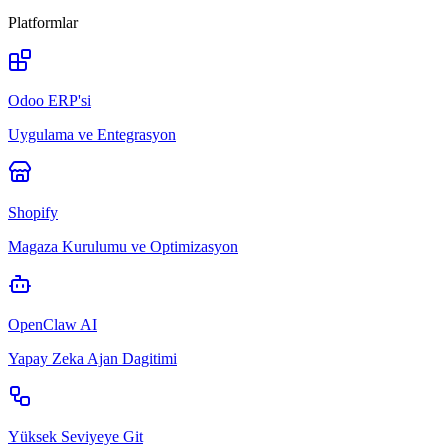
Platformlar
Odoo ERP'si
Uygulama ve Entegrasyon
Shopify
Magaza Kurulumu ve Optimizasyon
OpenClaw AI
Yapay Zeka Ajan Dagitimi
Yüksek Seviyeye Git