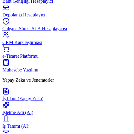
Bant Genişliği Hesaplayıcı
Depolama Hesaplayıcı
Çalışma Süresi SLA Hesaplayıcısı
CRM Karşılaştırması
e-Ticaret Platformu
Muhasebe Yazılımı
Yapay Zeka ve Jeneratörler
İş Planı (Yapay Zeka)
İşletme Adı (AI)
İş Tanımı (AI)