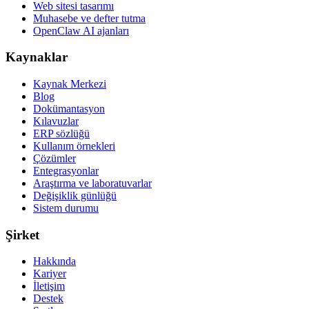
Web sitesi tasarımı
Muhasebe ve defter tutma
OpenClaw AI ajanları
Kaynaklar
Kaynak Merkezi
Blog
Dokümantasyon
Kılavuzlar
ERP sözlüğü
Kullanım örnekleri
Çözümler
Entegrasyonlar
Araştırma ve laboratuvarlar
Değişiklik günlüğü
Sistem durumu
Şirket
Hakkında
Kariyer
İletişim
Destek