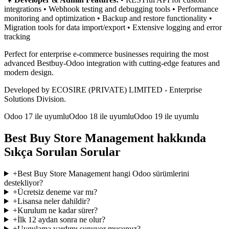
integrations • Webhook testing and debugging tools • Performance
monitoring and optimization • Backup and restore functionality •
Migration tools for data import/export • Extensive logging and error
tracking
Perfect for enterprise e-commerce businesses requiring the most
advanced Bestbuy-Odoo integration with cutting-edge features and
modern design.
Developed by ECOSIRE (PRIVATE) LIMITED - Enterprise
Solutions Division.
Odoo 17 ile uyumlu
Odoo 18 ile uyumlu
Odoo 19 ile uyumlu
Best Buy Store Management hakkında
Sıkça Sorulan Sorular
+
Best Buy Store Management hangi Odoo sürümlerini
destekliyor?
+
Ücretsiz deneme var mı?
+
Lisansa neler dahildir?
+
Kurulum ne kadar sürer?
+
İlk 12 aydan sonra ne olur?
+
Uygulama yardımı sunuyor musunuz?