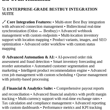
🚀
ENTERPRISE-GRADE BESTBUY INTEGRATION
SUITE
🔗
Core Integration Features:
• Multi-store Best Buy integration
with advanced connection management • Bidirectional real-time
synchronization (Odoo ↔ Bestbuy) • Advanced webhook
management with custom endpoints • Multi-location inventory
support with location mapping • Product variants, images, and SEO
optimization • Advanced order workflow with custom status
mapping
⚙️
Advanced Automation & AI:
• AI-powered order risk
assessment and fraud detection • Smart inventory forecasting and
reorder automation • Automated customer segmentation and
marketing • Intelligent product recommendation engine • Advanced
cron job management with custom scheduling • Queue management
with priority-based processing
💰
Financial & Analytics Suite:
• Comprehensive payout reports
and reconciliation • Advanced financial analytics with profit margin
tracking • Multi-currency support with real-time exchange rates •
Tax calculation and compliance management • Advanced reporting
with custom dashboards • Performance metrics and KPI tracking