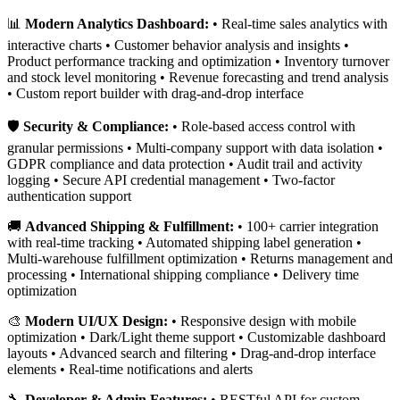
📊
Modern Analytics Dashboard:
• Real-time sales analytics with
interactive charts • Customer behavior analysis and insights •
Product performance tracking and optimization • Inventory turnover
and stock level monitoring • Revenue forecasting and trend analysis
• Custom report builder with drag-and-drop interface
🛡️
Security & Compliance:
• Role-based access control with
granular permissions • Multi-company support with data isolation •
GDPR compliance and data protection • Audit trail and activity
logging • Secure API credential management • Two-factor
authentication support
🚚
Advanced Shipping & Fulfillment:
• 100+ carrier integration
with real-time tracking • Automated shipping label generation •
Multi-warehouse fulfillment optimization • Returns management and
processing • International shipping compliance • Delivery time
optimization
🎨
Modern UI/UX Design:
• Responsive design with mobile
optimization • Dark/Light theme support • Customizable dashboard
layouts • Advanced search and filtering • Drag-and-drop interface
elements • Real-time notifications and alerts
🔧
Developer & Admin Features:
• RESTful API for custom