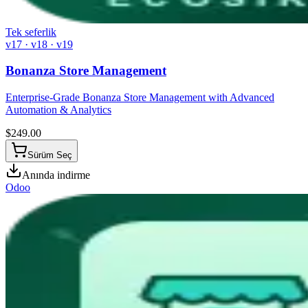
Tek seferlik
v17 · v18 · v19
Bonanza Store Management
Enterprise-Grade Bonanza Store Management with Advanced
Automation & Analytics
$
249.00
Sürüm Seç
Anında indirme
Odoo