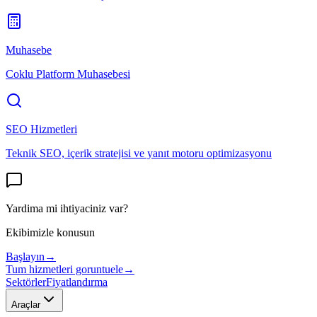
Muhasebe
Coklu Platform Muhasebesi
SEO Hizmetleri
Teknik SEO, içerik stratejisi ve yanıt motoru optimizasyonu
Yardima mi ihtiyaciniz var?
Ekibimizle konusun
Başlayın
→
Tum hizmetleri goruntuele
→
Sektörler
Fiyatlandırma
Araçlar