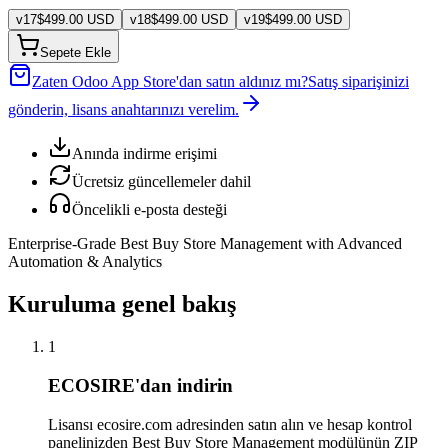
v
17
$
499.00
USD
v
18
$
499.00
USD
v
19
$
499.00
USD
Sepete Ekle
Zaten Odoo App Store'dan satın aldınız mı?
Satış siparişinizi
gönderin, lisans anahtarınızı verelim.
Anında indirme erişimi
Ücretsiz güncellemeler dahil
Öncelikli e-posta desteği
Enterprise-Grade Best Buy Store Management with Advanced
Automation & Analytics
Kuruluma genel bakış
1
ECOSIRE'dan indirin
Lisansı ecosire.com adresinden satın alın ve hesap kontrol
panelinizden Best Buy Store Management modülünün ZIP