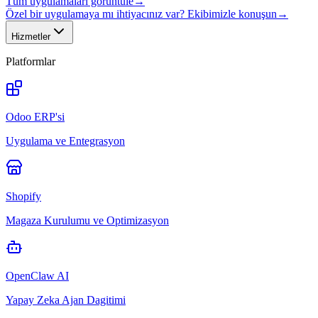
Tüm uygulamaları görüntüle
→
Özel bir uygulamaya mı ihtiyacınız var? Ekibimizle konuşun
→
Hizmetler
Platformlar
Odoo ERP'si
Uygulama ve Entegrasyon
Shopify
Magaza Kurulumu ve Optimizasyon
OpenClaw AI
Yapay Zeka Ajan Dagitimi