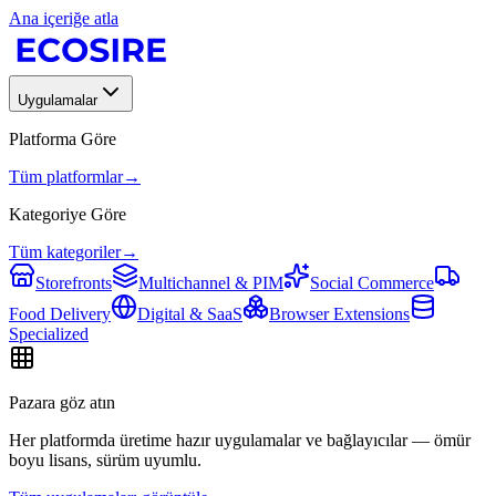
Ana içeriğe atla
Uygulamalar
Platforma Göre
Tüm platformlar
→
Kategoriye Göre
Tüm kategoriler
→
Storefronts
Multichannel & PIM
Social Commerce
Food Delivery
Digital & SaaS
Browser Extensions
Specialized
Pazara göz atın
Her platformda üretime hazır uygulamalar ve bağlayıcılar — ömür
boyu lisans, sürüm uyumlu.