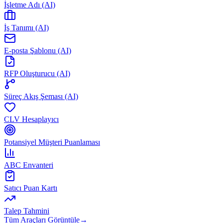
İşletme Adı (AI)
İş Tanımı (AI)
E-posta Şablonu (AI)
RFP Oluşturucu (AI)
Süreç Akış Şeması (AI)
CLV Hesaplayıcı
Potansiyel Müşteri Puanlaması
ABC Envanteri
Satıcı Puan Kartı
Talep Tahmini
Tüm Araçları Görüntüle
→