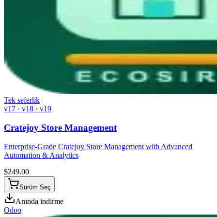
Tek seferlik
v17 · v18 · v19
Cratejoy Store Management
Enterprise-Grade Cratejoy Store Management with Advanced
Automation & Analytics
$
249.00
Sürüm Seç
Anında indirme
Odoo