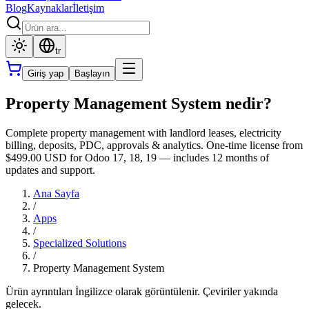
Blog
Kaynaklar
İletişim
tr
Giriş yap
Başlayın
Property Management System nedir?
Complete property management with landlord leases, electricity
billing, deposits, PDC, approvals & analytics. One-time license from
$499.00 USD for Odoo 17, 18, 19 — includes 12 months of
updates and support.
Ana Sayfa
/
Apps
/
Specialized Solutions
/
Property Management System
Ürün ayrıntıları İngilizce olarak görüntülenir. Çeviriler yakında
gelecek.