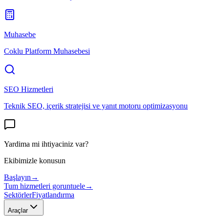
Muhasebe
Coklu Platform Muhasebesi
SEO Hizmetleri
Teknik SEO, içerik stratejisi ve yanıt motoru optimizasyonu
Yardima mi ihtiyaciniz var?
Ekibimizle konusun
Başlayın
→
Tum hizmetleri goruntuele
→
Sektörler
Fiyatlandırma
Araçlar