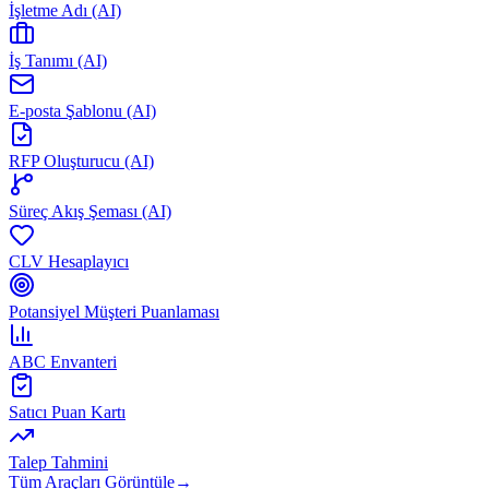
İşletme Adı (AI)
İş Tanımı (AI)
E-posta Şablonu (AI)
RFP Oluşturucu (AI)
Süreç Akış Şeması (AI)
CLV Hesaplayıcı
Potansiyel Müşteri Puanlaması
ABC Envanteri
Satıcı Puan Kartı
Talep Tahmini
Tüm Araçları Görüntüle
→