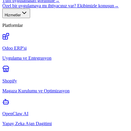
Tüm uygulamaları görüntüle
→
Özel bir uygulamaya mı ihtiyacınız var? Ekibimizle konuşun
→
Hizmetler
Platformlar
Odoo ERP'si
Uygulama ve Entegrasyon
Shopify
Magaza Kurulumu ve Optimizasyon
OpenClaw AI
Yapay Zeka Ajan Dagitimi