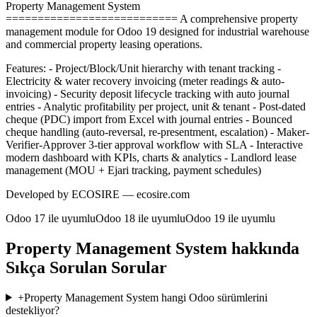
Property Management System
=========================== A comprehensive property
management module for Odoo 19 designed for industrial warehouse
and commercial property leasing operations.
Features: - Project/Block/Unit hierarchy with tenant tracking -
Electricity & water recovery invoicing (meter readings & auto-
invoicing) - Security deposit lifecycle tracking with auto journal
entries - Analytic profitability per project, unit & tenant - Post-dated
cheque (PDC) import from Excel with journal entries - Bounced
cheque handling (auto-reversal, re-presentment, escalation) - Maker-
Verifier-Approver 3-tier approval workflow with SLA - Interactive
modern dashboard with KPIs, charts & analytics - Landlord lease
management (MOU + Ejari tracking, payment schedules)
Developed by ECOSIRE — ecosire.com
Odoo 17 ile uyumlu
Odoo 18 ile uyumlu
Odoo 19 ile uyumlu
Property Management System hakkında
Sıkça Sorulan Sorular
+
Property Management System hangi Odoo sürümlerini
destekliyor?