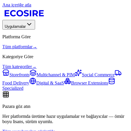
Ana içeriğe atla
Uygulamalar
Platforma Göre
Tüm platformlar
→
Kategoriye Göre
Tüm kategoriler
→
Storefronts
Multichannel & PIM
Social Commerce
Food Delivery
Digital & SaaS
Browser Extensions
Specialized
Pazara göz atın
Her platformda üretime hazır uygulamalar ve bağlayıcılar — ömür
boyu lisans, sürüm uyumlu.