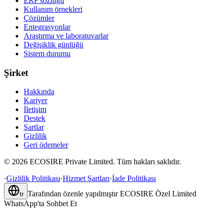
ERP sözlüğü
Kullanım örnekleri
Çözümler
Entegrasyonlar
Araştırma ve laboratuvarlar
Değişiklik günlüğü
Sistem durumu
Şirket
Hakkında
Kariyer
İletişim
Destek
Şartlar
Gizlilik
Geri ödemeler
©
2026
ECOSIRE Private Limited. Tüm hakları saklıdır.
·
Gizlilik Politikası
·
Hizmet Şartları
·
İade Politikası
Tarafından özenle yapılmıştır
ECOSIRE Özel Limited
tr
WhatsApp'ta Sohbet Et