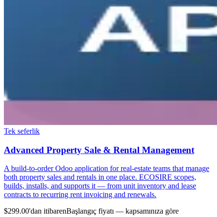
Tek seferlik
Advanced Property Sale & Rental Management
A build-to-order Odoo application for real-estate teams that manage
both property sales and rentals in one place. ECOSIRE scopes,
builds, installs, and supports it — from unit inventory and lease
contracts to recurring rent invoicing and renewals.
$299.00'dan itibaren
Başlangıç fiyatı — kapsamınıza göre