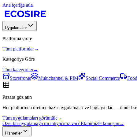
Ana içeriğe atla
Uygulamalar
Platforma Göre
Tüm platformlar
→
Kategoriye Göre
Tüm kategoriler
→
Storefronts
Multichannel & PIM
Social Commerce
Food
Pazara göz atın
Her platformda üretime hazır uygulamalar ve bağlayıcılar — ömür bo
Tüm uygulamaları görüntüle
→
Özel bir uygulamaya mı ihtiyacınız var? Ekibimizle konuşun
→
Hizmetler