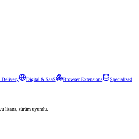
 Delivery
Digital & SaaS
Browser Extensions
Specialized
yu lisans, sürüm uyumlu.