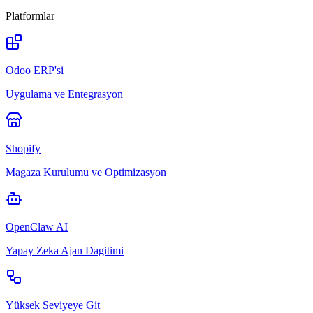
Platformlar
Odoo ERP'si
Uygulama ve Entegrasyon
Shopify
Magaza Kurulumu ve Optimizasyon
OpenClaw AI
Yapay Zeka Ajan Dagitimi
Yüksek Seviyeye Git