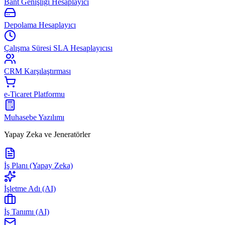
Bant Genişliği Hesaplayıcı
Depolama Hesaplayıcı
Çalışma Süresi SLA Hesaplayıcısı
CRM Karşılaştırması
e-Ticaret Platformu
Muhasebe Yazılımı
Yapay Zeka ve Jeneratörler
İş Planı (Yapay Zeka)
İşletme Adı (AI)
İş Tanımı (AI)