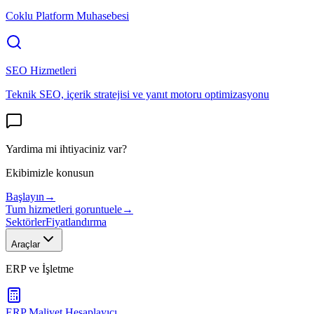
Coklu Platform Muhasebesi
SEO Hizmetleri
Teknik SEO, içerik stratejisi ve yanıt motoru optimizasyonu
Yardima mi ihtiyaciniz var?
Ekibimizle konusun
Başlayın
→
Tum hizmetleri goruntuele
→
Sektörler
Fiyatlandırma
Araçlar
ERP ve İşletme
ERP Maliyet Hesaplayıcı