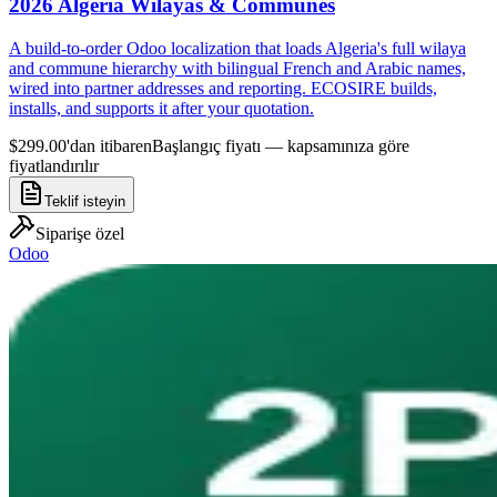
2026 Algeria Wilayas & Communes
A build-to-order Odoo localization that loads Algeria's full wilaya
and commune hierarchy with bilingual French and Arabic names,
wired into partner addresses and reporting. ECOSIRE builds,
installs, and supports it after your quotation.
$299.00'dan itibaren
Başlangıç fiyatı — kapsamınıza göre
fiyatlandırılır
Teklif isteyin
Siparişe özel
Odoo