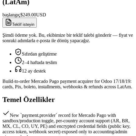
(LatAm)
başlangıç
$
249.00
USD
Teklif isteyin
Şimdi ödeme yok. Bu, ekibimize bir teklif talebi gönderir — fiyat ve
sonraki adımlarla e-posta ile dönüş yapacağız.
Sıfırdan geliştirme
2–4 haftada teslim
12 ay destek
Build-to-order Mercado Pago payment acquirer for Odoo 17/18/19:
cards, Pix, boleto, installments, webhooks & refunds across LatAm.
Temel Özellikler
New `payment.provider` record for Mercado Pago with
sandbox/production toggle, per-country account support (AR, BR,
MX, CL, CO, UY, PE) and encrypted credential fields (public key,
access token, webhook secret) exposed only to accounting/admin