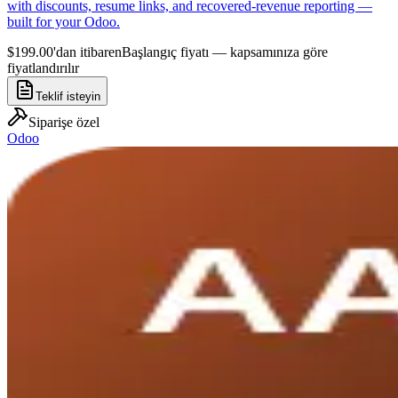
with discounts, resume links, and recovered-revenue reporting —
built for your Odoo.
$199.00'dan itibaren
Başlangıç fiyatı — kapsamınıza göre
fiyatlandırılır
Teklif isteyin
Siparişe özel
Odoo