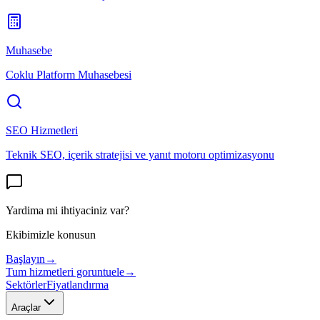
Muhasebe
Coklu Platform Muhasebesi
SEO Hizmetleri
Teknik SEO, içerik stratejisi ve yanıt motoru optimizasyonu
Yardima mi ihtiyaciniz var?
Ekibimizle konusun
Başlayın
→
Tum hizmetleri goruntuele
→
Sektörler
Fiyatlandırma
Araçlar