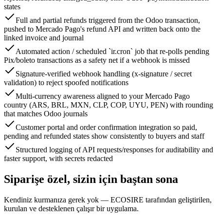
states
Full and partial refunds triggered from the Odoo transaction,
pushed to Mercado Pago's refund API and written back onto the
linked invoice and journal
Automated action / scheduled `ir.cron` job that re-polls pending
Pix/boleto transactions as a safety net if a webhook is missed
Signature-verified webhook handling (x-signature / secret
validation) to reject spoofed notifications
Multi-currency awareness aligned to your Mercado Pago
country (ARS, BRL, MXN, CLP, COP, UYU, PEN) with rounding
that matches Odoo journals
Customer portal and order confirmation integration so paid,
pending and refunded states show consistently to buyers and staff
Structured logging of API requests/responses for auditability and
faster support, with secrets redacted
Siparişe özel, sizin için baştan sona
Kendiniz kurmanıza gerek yok — ECOSIRE tarafından geliştirilen,
kurulan ve desteklenen çalışır bir uygulama.