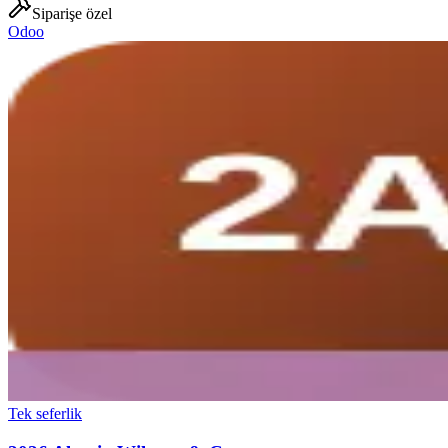
Siparişe özel
Odoo
Tek seferlik