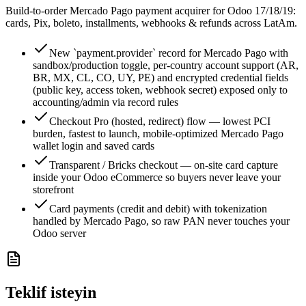
Build-to-order Mercado Pago payment acquirer for Odoo 17/18/19:
cards, Pix, boleto, installments, webhooks & refunds across LatAm.
New `payment.provider` record for Mercado Pago with
sandbox/production toggle, per-country account support (AR,
BR, MX, CL, CO, UY, PE) and encrypted credential fields
(public key, access token, webhook secret) exposed only to
accounting/admin via record rules
Checkout Pro (hosted, redirect) flow — lowest PCI
burden, fastest to launch, mobile-optimized Mercado Pago
wallet login and saved cards
Transparent / Bricks checkout — on-site card capture
inside your Odoo eCommerce so buyers never leave your
storefront
Card payments (credit and debit) with tokenization
handled by Mercado Pago, so raw PAN never touches your
Odoo server
Teklif isteyin