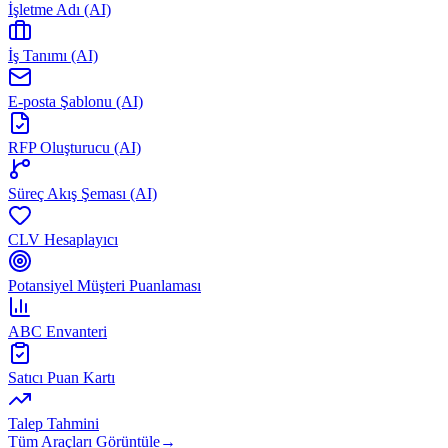
İşletme Adı (AI)
İş Tanımı (AI)
E-posta Şablonu (AI)
RFP Oluşturucu (AI)
Süreç Akış Şeması (AI)
CLV Hesaplayıcı
Potansiyel Müşteri Puanlaması
ABC Envanteri
Satıcı Puan Kartı
Talep Tahmini
Tüm Araçları Görüntüle
→