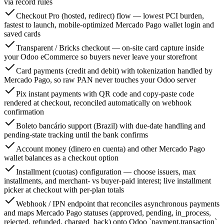
via record rules
Checkout Pro (hosted, redirect) flow — lowest PCI burden,
fastest to launch, mobile-optimized Mercado Pago wallet login and
saved cards
Transparent / Bricks checkout — on-site card capture inside
your Odoo eCommerce so buyers never leave your storefront
Card payments (credit and debit) with tokenization handled by
Mercado Pago, so raw PAN never touches your Odoo server
Pix instant payments with QR code and copy-paste code
rendered at checkout, reconciled automatically on webhook
confirmation
Boleto bancário support (Brazil) with due-date handling and
pending-state tracking until the bank confirms
Account money (dinero en cuenta) and other Mercado Pago
wallet balances as a checkout option
Installment (cuotas) configuration — choose issuers, max
installments, and merchant- vs buyer-paid interest; live installment
picker at checkout with per-plan totals
Webhook / IPN endpoint that reconciles asynchronous payments
and maps Mercado Pago statuses (approved, pending, in_process,
rejected, refunded, charged_back) onto Odoo `payment.transaction`