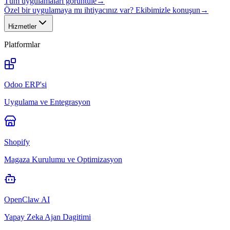
Tüm uygulamaları görüntüle
→
Özel bir uygulamaya mı ihtiyacınız var? Ekibimizle konuşun
→
Hizmetler
Platformlar
Odoo ERP'si
Uygulama ve Entegrasyon
Shopify
Magaza Kurulumu ve Optimizasyon
OpenClaw AI
Yapay Zeka Ajan Dagitimi