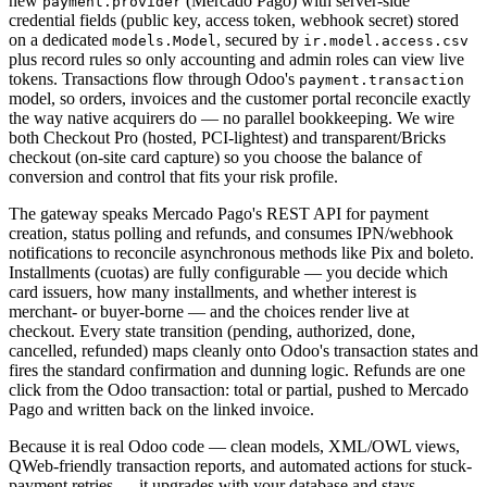
new
(Mercado Pago) with server-side
payment.provider
credential fields (public key, access token, webhook secret) stored
on a dedicated
, secured by
models.Model
ir.model.access.csv
plus record rules so only accounting and admin roles can view live
tokens. Transactions flow through Odoo's
payment.transaction
model, so orders, invoices and the customer portal reconcile exactly
the way native acquirers do — no parallel bookkeeping. We wire
both Checkout Pro (hosted, PCI-lightest) and transparent/Bricks
checkout (on-site card capture) so you choose the balance of
conversion and control that fits your risk profile.
The gateway speaks Mercado Pago's REST API for payment
creation, status polling and refunds, and consumes IPN/webhook
notifications to reconcile asynchronous methods like Pix and boleto.
Installments (cuotas) are fully configurable — you decide which
card issuers, how many installments, and whether interest is
merchant- or buyer-borne — and the choices render live at
checkout. Every state transition (pending, authorized, done,
cancelled, refunded) maps cleanly onto Odoo's transaction states and
fires the standard confirmation and dunning logic. Refunds are one
click from the Odoo transaction: total or partial, pushed to Mercado
Pago and written back on the linked invoice.
Because it is real Odoo code — clean models, XML/OWL views,
QWeb-friendly transaction reports, and automated actions for stuck-
payment retries — it upgrades with your database and stays