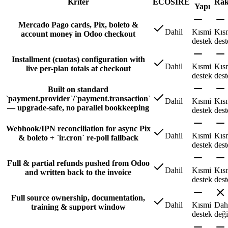
Kriter
ECOSIRE
Rak
Yapı
Mercado Pago cards, Pix, boleto &
Dahil
Kısmi
Kıs
account money in Odoo checkout
destek
dest
Installment (cuotas) configuration with
Dahil
Kısmi
Kıs
live per-plan totals at checkout
destek
dest
Built on standard
`payment.provider`/`payment.transaction`
Dahil
Kısmi
Kıs
— upgrade-safe, no parallel bookkeeping
destek
dest
Webhook/IPN reconciliation for async Pix
Dahil
Kısmi
Kıs
& boleto + `ir.cron` re-poll fallback
destek
dest
Full & partial refunds pushed from Odoo
Dahil
Kısmi
Kıs
and written back to the invoice
destek
dest
Full source ownership, documentation,
Dahil
Kısmi
Dah
training & support window
destek
deği