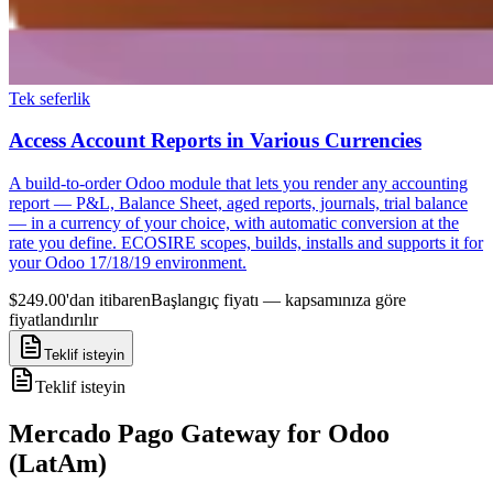
Tek seferlik
Access Account Reports in Various Currencies
A build-to-order Odoo module that lets you render any accounting
report — P&L, Balance Sheet, aged reports, journals, trial balance
— in a currency of your choice, with automatic conversion at the
rate you define. ECOSIRE scopes, builds, installs and supports it for
your Odoo 17/18/19 environment.
$249.00'dan itibaren
Başlangıç fiyatı — kapsamınıza göre
fiyatlandırılır
Teklif isteyin
Teklif isteyin
Mercado Pago Gateway for Odoo
(LatAm)