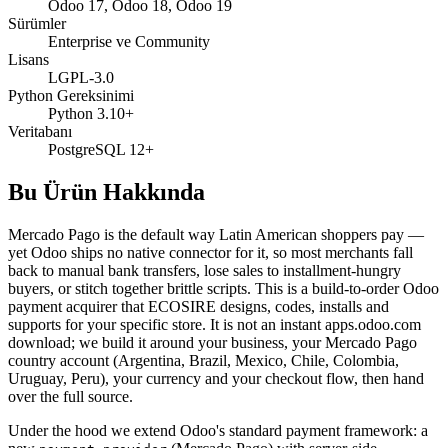
Odoo 17, Odoo 18, Odoo 19
Sürümler
Enterprise ve Community
Lisans
LGPL-3.0
Python Gereksinimi
Python 3.10+
Veritabanı
PostgreSQL 12+
Bu Ürün Hakkında
Mercado Pago is the default way Latin American shoppers pay —
yet Odoo ships no native connector for it, so most merchants fall
back to manual bank transfers, lose sales to installment-hungry
buyers, or stitch together brittle scripts. This is a build-to-order Odoo
payment acquirer that ECOSIRE designs, codes, installs and
supports for your specific store. It is not an instant apps.odoo.com
download; we build it around your business, your Mercado Pago
country account (Argentina, Brazil, Mexico, Chile, Colombia,
Uruguay, Peru), your currency and your checkout flow, then hand
over the full source.
Under the hood we extend Odoo's standard payment framework: a