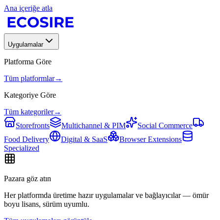
Ana içeriğe atla
Uygulamalar
Platforma Göre
Tüm platformlar
→
Kategoriye Göre
Tüm kategoriler
→
Storefronts
Multichannel & PIM
Social Commerce
Food Delivery
Digital & SaaS
Browser Extensions
Specialized
Pazara göz atın
Her platformda üretime hazır uygulamalar ve bağlayıcılar — ömür
boyu lisans, sürüm uyumlu.