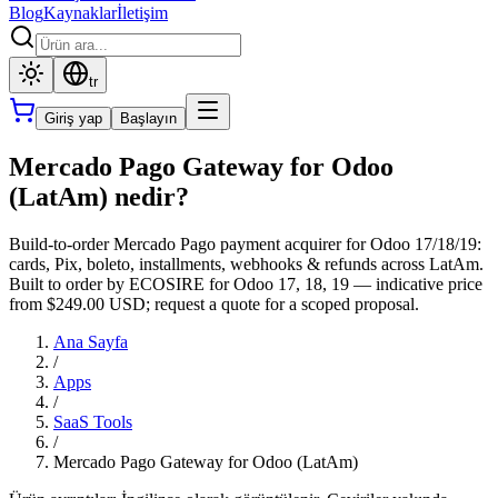
Blog
Kaynaklar
İletişim
tr
Giriş yap
Başlayın
Mercado Pago Gateway for Odoo
(LatAm) nedir?
Build-to-order Mercado Pago payment acquirer for Odoo 17/18/19:
cards, Pix, boleto, installments, webhooks & refunds across LatAm.
Built to order by ECOSIRE for Odoo 17, 18, 19 — indicative price
from $249.00 USD; request a quote for a scoped proposal.
Ana Sayfa
/
Apps
/
SaaS Tools
/
Mercado Pago Gateway for Odoo (LatAm)