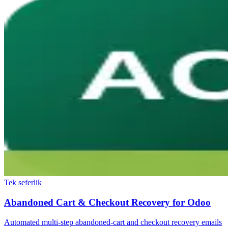
Tek seferlik
Abandoned Cart & Checkout Recovery for Odoo
Automated multi-step abandoned-cart and checkout recovery emails