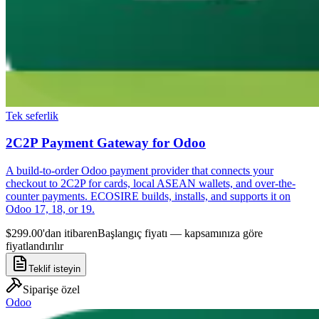
Tek seferlik
2C2P Payment Gateway for Odoo
A build-to-order Odoo payment provider that connects your
checkout to 2C2P for cards, local ASEAN wallets, and over-the-
counter payments. ECOSIRE builds, installs, and supports it on
Odoo 17, 18, or 19.
$299.00'dan itibaren
Başlangıç fiyatı — kapsamınıza göre
fiyatlandırılır
Teklif isteyin
Siparişe özel
Odoo