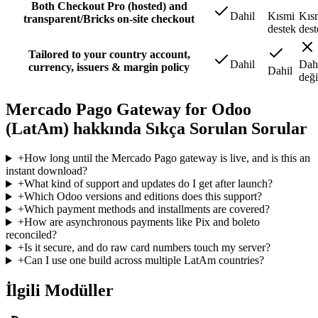
Both Checkout Pro (hosted) and
Dahil
Kısmi
Kıs
transparent/Bricks on-site checkout
destek
dest
Tailored to your country account,
Dahil
Dah
currency, issuers & margin policy
Dahil
deği
Mercado Pago Gateway for Odoo
(LatAm) hakkında Sıkça Sorulan Sorular
+
How long until the Mercado Pago gateway is live, and is this an
instant download?
+
What kind of support and updates do I get after launch?
+
Which Odoo versions and editions does this support?
+
Which payment methods and installments are covered?
+
How are asynchronous payments like Pix and boleto
reconciled?
+
Is it secure, and do raw card numbers touch my server?
+
Can I use one build across multiple LatAm countries?
İlgili Modüller