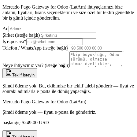
Mercado Pago Gateway for Odoo (LatAm) ihtiyaçlarınızı bize
anlatın; fiyatları, lisans seçeneklerini ve size özel bir teklifi genellikle
bir iş günü içinde gönderelim.
Ad
Şirket (isteğe bağlı)
İş e-postası
*
Telefon / WhatsApp (isteğe bağlı)
Neye ihtiyacınız var? (isteğe bağlı)
Teklif isteyin
Şimdi ödeme yok. Bu, ekibimize bir teklif talebi gönderir — fiyat ve
sonraki adımlarla e-posta ile dönüş yapacağız.
Mercado Pago Gateway for Odoo (LatAm)
Şimdi ödeme yok — fiyatı e-posta ile göndeririz.
başlangıç
$
249.00
USD