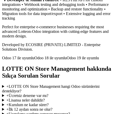
integrations • Webhook testing and debugging tools • Performance
monitoring and optimization • Backup and restore functionality •
Migration tools for data import/export • Extensive logging and error
tracking
Perfect for enterprise e-commerce businesses requiring the most
advanced Lotteon-Odoo integration with cutting-edge features and
modern design.
Developed by ECOSIRE (PRIVATE) LIMITED - Enterprise
Solutions Division.
Odoo 17 ile uyumlu
Odoo 18 ile uyumlu
Odoo 19 ile uyumlu
LOTTE ON Store Management hakkında
Sıkça Sorulan Sorular
+
LOTTE ON Store Management hangi Odoo sürümlerini
destekliyor?
+
Ücretsiz deneme var mı?
+
Lisansa neler dahildir?
+
Kurulum ne kadar sürer?
+
İlk 12 aydan sonra ne olur?
+
Uygulama yardımı sunuyor musunuz?