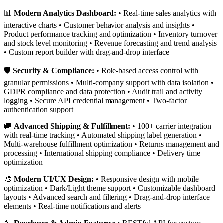
📊
Modern Analytics Dashboard:
• Real-time sales analytics with
interactive charts • Customer behavior analysis and insights •
Product performance tracking and optimization • Inventory turnover
and stock level monitoring • Revenue forecasting and trend analysis
• Custom report builder with drag-and-drop interface
🛡️
Security & Compliance:
• Role-based access control with
granular permissions • Multi-company support with data isolation •
GDPR compliance and data protection • Audit trail and activity
logging • Secure API credential management • Two-factor
authentication support
🚚
Advanced Shipping & Fulfillment:
• 100+ carrier integration
with real-time tracking • Automated shipping label generation •
Multi-warehouse fulfillment optimization • Returns management and
processing • International shipping compliance • Delivery time
optimization
🎨
Modern UI/UX Design:
• Responsive design with mobile
optimization • Dark/Light theme support • Customizable dashboard
layouts • Advanced search and filtering • Drag-and-drop interface
elements • Real-time notifications and alerts
🔧
Developer & Admin Features:
• RESTful API for custom