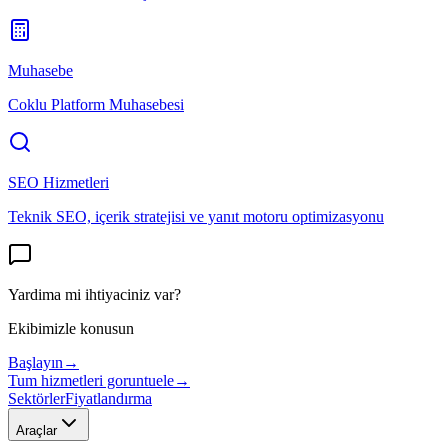
Muhasebe
Coklu Platform Muhasebesi
SEO Hizmetleri
Teknik SEO, içerik stratejisi ve yanıt motoru optimizasyonu
Yardima mi ihtiyaciniz var?
Ekibimizle konusun
Başlayın
→
Tum hizmetleri goruntuele
→
Sektörler
Fiyatlandırma
Araçlar