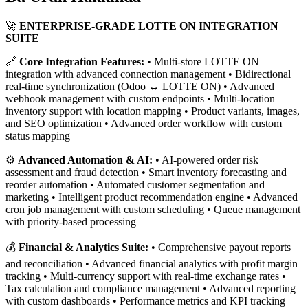
🚀
ENTERPRISE-GRADE LOTTE ON INTEGRATION
SUITE
🔗
Core Integration Features:
• Multi-store LOTTE ON
integration with advanced connection management • Bidirectional
real-time synchronization (Odoo ↔ LOTTE ON) • Advanced
webhook management with custom endpoints • Multi-location
inventory support with location mapping • Product variants, images,
and SEO optimization • Advanced order workflow with custom
status mapping
⚙️
Advanced Automation & AI:
• AI-powered order risk
assessment and fraud detection • Smart inventory forecasting and
reorder automation • Automated customer segmentation and
marketing • Intelligent product recommendation engine • Advanced
cron job management with custom scheduling • Queue management
with priority-based processing
💰
Financial & Analytics Suite:
• Comprehensive payout reports
and reconciliation • Advanced financial analytics with profit margin
tracking • Multi-currency support with real-time exchange rates •
Tax calculation and compliance management • Advanced reporting
with custom dashboards • Performance metrics and KPI tracking