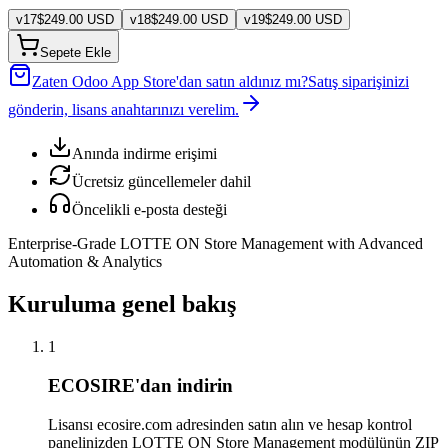
v
17
$
249.00
USD
v
18
$
249.00
USD
v
19
$
249.00
USD
Sepete Ekle
Zaten Odoo App Store'dan satın aldınız mı?
Satış siparişinizi
gönderin, lisans anahtarınızı verelim.
Anında indirme erişimi
Ücretsiz güncellemeler dahil
Öncelikli e-posta desteği
Enterprise-Grade LOTTE ON Store Management with Advanced
Automation & Analytics
Kuruluma genel bakış
1
ECOSIRE'dan indirin
Lisansı ecosire.com adresinden satın alın ve hesap kontrol
panelinizden LOTTE ON Store Management modülünün ZIP