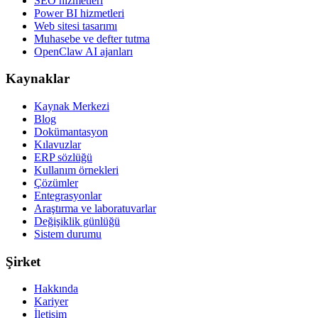
SEO hizmetleri
Power BI hizmetleri
Web sitesi tasarımı
Muhasebe ve defter tutma
OpenClaw AI ajanları
Kaynaklar
Kaynak Merkezi
Blog
Dokümantasyon
Kılavuzlar
ERP sözlüğü
Kullanım örnekleri
Çözümler
Entegrasyonlar
Araştırma ve laboratuvarlar
Değişiklik günlüğü
Sistem durumu
Şirket
Hakkında
Kariyer
İletişim