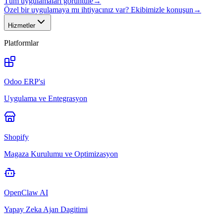
Tüm uygulamaları görüntüle
→
Özel bir uygulamaya mı ihtiyacınız var? Ekibimizle konuşun
→
Hizmetler
Platformlar
Odoo ERP'si
Uygulama ve Entegrasyon
Shopify
Magaza Kurulumu ve Optimizasyon
OpenClaw AI
Yapay Zeka Ajan Dagitimi