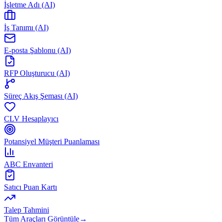
İşletme Adı (AI)
İş Tanımı (AI)
E-posta Şablonu (AI)
RFP Oluşturucu (AI)
Süreç Akış Şeması (AI)
CLV Hesaplayıcı
Potansiyel Müşteri Puanlaması
ABC Envanteri
Satıcı Puan Kartı
Talep Tahmini
Tüm Araçları Görüntüle
→