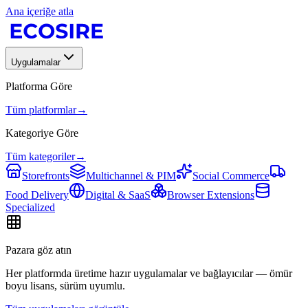
Ana içeriğe atla
Uygulamalar
Platforma Göre
Tüm platformlar
→
Kategoriye Göre
Tüm kategoriler
→
Storefronts
Multichannel & PIM
Social Commerce
Food Delivery
Digital & SaaS
Browser Extensions
Specialized
Pazara göz atın
Her platformda üretime hazır uygulamalar ve bağlayıcılar — ömür
boyu lisans, sürüm uyumlu.