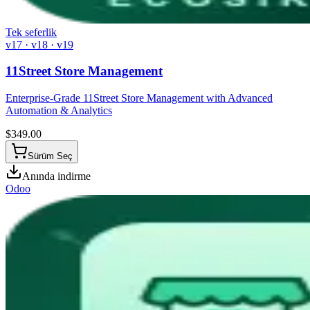
Tek seferlik
v17 · v18 · v19
11Street Store Management
Enterprise-Grade 11Street Store Management with Advanced
Automation & Analytics
$
349.00
Sürüm Seç
Anında indirme
Odoo