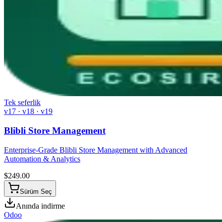
Tek seferlik
v17 · v18 · v19
Blibli Store Management
Enterprise-Grade Blibli Store Management with Advanced
Automation & Analytics
$
249.00
Sürüm Seç
Anında indirme
Odoo