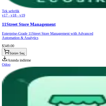
Tek seferlik
v17 · v18 · v19
11Street Store Management
Enterprise-Grade 11Street Store Management with Advanced
Automation & Analytics
$
349.00
Sürüm Seç
Anında indirme
Odoo