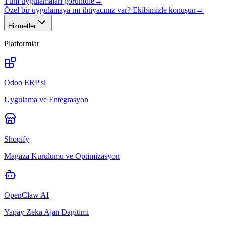
Tüm uygulamaları görüntüle
→
Özel bir uygulamaya mı ihtiyacınız var? Ekibimizle konuşun
→
Hizmetler
Platformlar
Odoo ERP'si
Uygulama ve Entegrasyon
Shopify
Magaza Kurulumu ve Optimizasyon
OpenClaw AI
Yapay Zeka Ajan Dagitimi