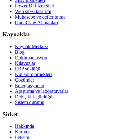
SEO hizmetleri
Power BI hizmetleri
Web sitesi tasarımı
Muhasebe ve defter tutma
OpenClaw AI ajanları
Kaynaklar
Kaynak Merkezi
Blog
Dokümantasyon
Kılavuzlar
ERP sözlüğü
Kullanım örnekleri
Çözümler
Entegrasyonlar
Araştırma ve laboratuvarlar
Değişiklik günlüğü
Sistem durumu
Şirket
Hakkında
Kariyer
İletişim