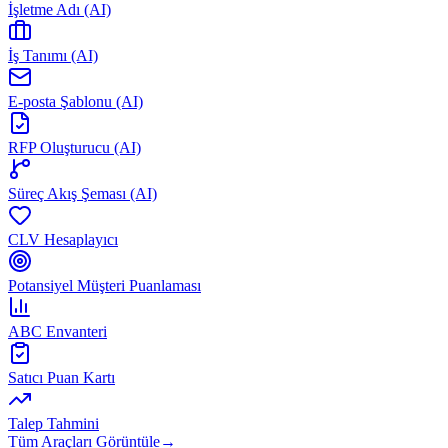
İşletme Adı (AI)
İş Tanımı (AI)
E-posta Şablonu (AI)
RFP Oluşturucu (AI)
Süreç Akış Şeması (AI)
CLV Hesaplayıcı
Potansiyel Müşteri Puanlaması
ABC Envanteri
Satıcı Puan Kartı
Talep Tahmini
Tüm Araçları Görüntüle
→