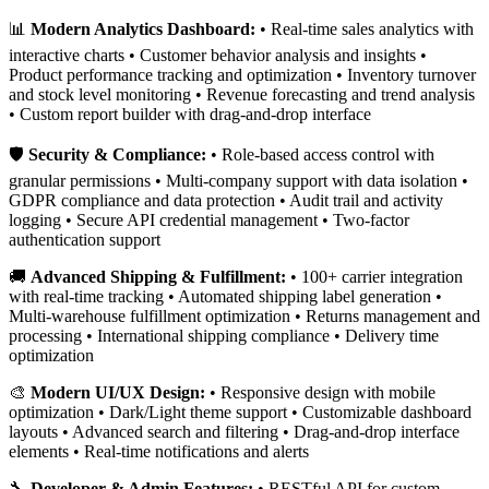
📊
Modern Analytics Dashboard:
• Real-time sales analytics with
interactive charts • Customer behavior analysis and insights •
Product performance tracking and optimization • Inventory turnover
and stock level monitoring • Revenue forecasting and trend analysis
• Custom report builder with drag-and-drop interface
🛡️
Security & Compliance:
• Role-based access control with
granular permissions • Multi-company support with data isolation •
GDPR compliance and data protection • Audit trail and activity
logging • Secure API credential management • Two-factor
authentication support
🚚
Advanced Shipping & Fulfillment:
• 100+ carrier integration
with real-time tracking • Automated shipping label generation •
Multi-warehouse fulfillment optimization • Returns management and
processing • International shipping compliance • Delivery time
optimization
🎨
Modern UI/UX Design:
• Responsive design with mobile
optimization • Dark/Light theme support • Customizable dashboard
layouts • Advanced search and filtering • Drag-and-drop interface
elements • Real-time notifications and alerts
🔧
Developer & Admin Features:
• RESTful API for custom