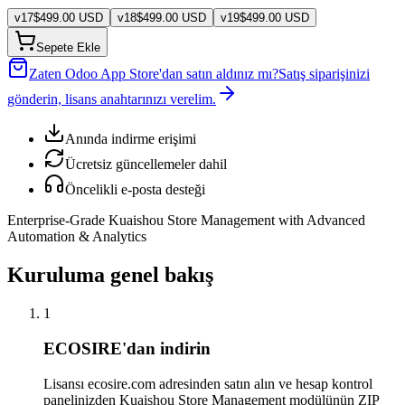
v
17
$
499.00
USD
v
18
$
499.00
USD
v
19
$
499.00
USD
Sepete Ekle
Zaten Odoo App Store'dan satın aldınız mı?
Satış siparişinizi
gönderin, lisans anahtarınızı verelim.
Anında indirme erişimi
Ücretsiz güncellemeler dahil
Öncelikli e-posta desteği
Enterprise-Grade Kuaishou Store Management with Advanced
Automation & Analytics
Kuruluma genel bakış
1
ECOSIRE'dan indirin
Lisansı ecosire.com adresinden satın alın ve hesap kontrol
panelinizden Kuaishou Store Management modülünün ZIP