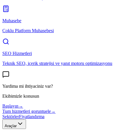
Muhasebe
Coklu Platform Muhasebesi
SEO Hizmetleri
Teknik SEO, içerik stratejisi ve yanıt motoru optimizasyonu
Yardima mi ihtiyaciniz var?
Ekibimizle konusun
Başlayın
→
Tum hizmetleri goruntuele
→
Sektörler
Fiyatlandırma
Araçlar