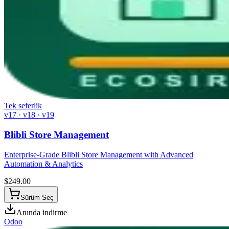
Tek seferlik
v17 · v18 · v19
Blibli Store Management
Enterprise-Grade Blibli Store Management with Advanced
Automation & Analytics
$
249.00
Sürüm Seç
Anında indirme
Odoo