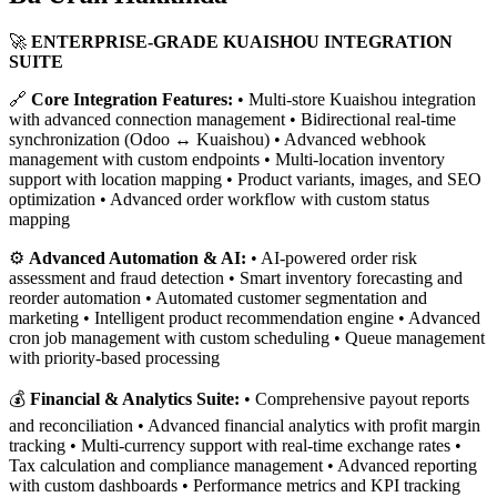
🚀
ENTERPRISE-GRADE KUAISHOU INTEGRATION
SUITE
🔗
Core Integration Features:
• Multi-store Kuaishou integration
with advanced connection management • Bidirectional real-time
synchronization (Odoo ↔ Kuaishou) • Advanced webhook
management with custom endpoints • Multi-location inventory
support with location mapping • Product variants, images, and SEO
optimization • Advanced order workflow with custom status
mapping
⚙️
Advanced Automation & AI:
• AI-powered order risk
assessment and fraud detection • Smart inventory forecasting and
reorder automation • Automated customer segmentation and
marketing • Intelligent product recommendation engine • Advanced
cron job management with custom scheduling • Queue management
with priority-based processing
💰
Financial & Analytics Suite:
• Comprehensive payout reports
and reconciliation • Advanced financial analytics with profit margin
tracking • Multi-currency support with real-time exchange rates •
Tax calculation and compliance management • Advanced reporting
with custom dashboards • Performance metrics and KPI tracking