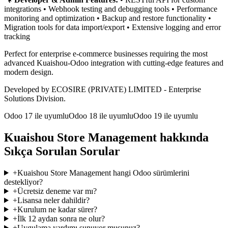
integrations • Webhook testing and debugging tools • Performance
monitoring and optimization • Backup and restore functionality •
Migration tools for data import/export • Extensive logging and error
tracking
Perfect for enterprise e-commerce businesses requiring the most
advanced Kuaishou-Odoo integration with cutting-edge features and
modern design.
Developed by ECOSIRE (PRIVATE) LIMITED - Enterprise
Solutions Division.
Odoo 17 ile uyumlu
Odoo 18 ile uyumlu
Odoo 19 ile uyumlu
Kuaishou Store Management hakkında
Sıkça Sorulan Sorular
+
Kuaishou Store Management hangi Odoo sürümlerini
destekliyor?
+
Ücretsiz deneme var mı?
+
Lisansa neler dahildir?
+
Kurulum ne kadar sürer?
+
İlk 12 aydan sonra ne olur?
+
Uygulama yardımı sunuyor musunuz?