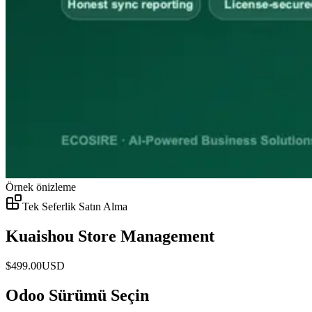
Örnek önizleme
Tek Seferlik Satın Alma
Kuaishou Store Management
$
499.00
USD
Odoo Sürümü Seçin