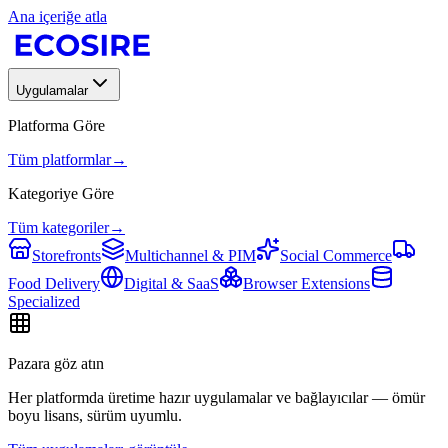
Ana içeriğe atla
Uygulamalar
Platforma Göre
Tüm platformlar
→
Kategoriye Göre
Tüm kategoriler
→
Storefronts
Multichannel & PIM
Social Commerce
Food Delivery
Digital & SaaS
Browser Extensions
Specialized
Pazara göz atın
Her platformda üretime hazır uygulamalar ve bağlayıcılar — ömür
boyu lisans, sürüm uyumlu.