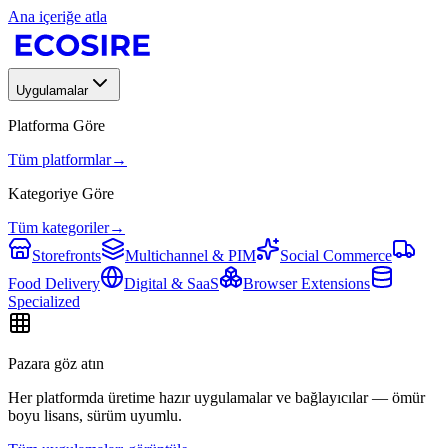
Ana içeriğe atla
Uygulamalar
Platforma Göre
Tüm platformlar
→
Kategoriye Göre
Tüm kategoriler
→
Storefronts
Multichannel & PIM
Social Commerce
Food Delivery
Digital & SaaS
Browser Extensions
Specialized
Pazara göz atın
Her platformda üretime hazır uygulamalar ve bağlayıcılar — ömür
boyu lisans, sürüm uyumlu.