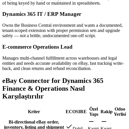
of being keyed by hand or maintained in spreadsheets.
Dynamics 365 IT / ERP Manager
Owns the Business Central environment and wants a documented,
tenant-scoped extension with proper permission sets and upgrade
safety — not a brittle, undocumented one-off script.
E-commerce Operations Lead
Manages multi-channel fulfillment across warehouses and legal
entities and needs accurate availability on eBay, fast tracking write-
back, and clean returns and refund reconciliation.
eBay Connector for Dynamics 365
Finance & Operations Nasıl
Karşılaştırılır
Özel
Odoo
Kriter
ECOSIRE
Rakip
Yapı
Yerlisi
Bi-directional eBay order,
inventory, listing and shipment
Dahil
Kısmi
Kısmi