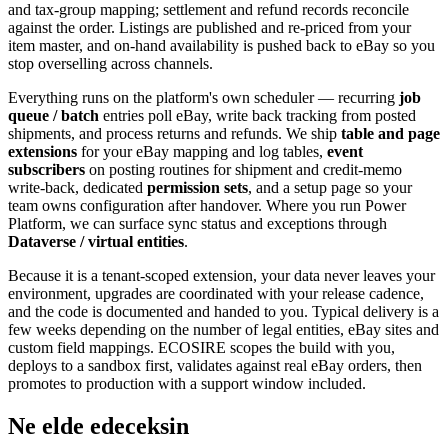
and tax-group mapping; settlement and refund records reconcile
against the order. Listings are published and re-priced from your
item master, and on-hand availability is pushed back to eBay so you
stop overselling across channels.
Everything runs on the platform's own scheduler — recurring
job
queue / batch
entries poll eBay, write back tracking from posted
shipments, and process returns and refunds. We ship
table and page
extensions
for your eBay mapping and log tables,
event
subscribers
on posting routines for shipment and credit-memo
write-back, dedicated
permission sets
, and a setup page so your
team owns configuration after handover. Where you run Power
Platform, we can surface sync status and exceptions through
Dataverse / virtual entities
.
Because it is a tenant-scoped extension, your data never leaves your
environment, upgrades are coordinated with your release cadence,
and the code is documented and handed to you. Typical delivery is a
few weeks depending on the number of legal entities, eBay sites and
custom field mappings. ECOSIRE scopes the build with you,
deploys to a sandbox first, validates against real eBay orders, then
promotes to production with a support window included.
Ne elde edeceksin