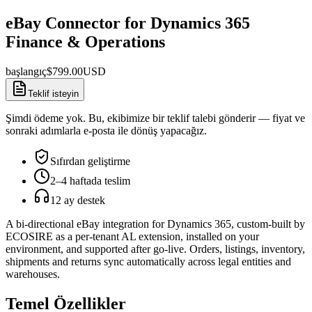
eBay Connector for Dynamics 365
Finance & Operations
başlangıç
$
799.00
USD
Teklif isteyin
Şimdi ödeme yok. Bu, ekibimize bir teklif talebi gönderir — fiyat ve
sonraki adımlarla e-posta ile dönüş yapacağız.
Sıfırdan geliştirme
2–4 haftada teslim
12 ay destek
A bi-directional eBay integration for Dynamics 365, custom-built by
ECOSIRE as a per-tenant AL extension, installed on your
environment, and supported after go-live. Orders, listings, inventory,
shipments and returns sync automatically across legal entities and
warehouses.
Temel Özellikler