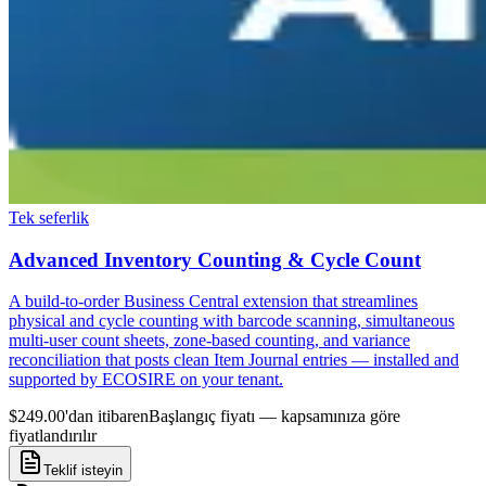
Tek seferlik
Advanced Inventory Counting & Cycle Count
A build-to-order Business Central extension that streamlines
physical and cycle counting with barcode scanning, simultaneous
multi-user count sheets, zone-based counting, and variance
reconciliation that posts clean Item Journal entries — installed and
supported by ECOSIRE on your tenant.
$249.00'dan itibaren
Başlangıç fiyatı — kapsamınıza göre
fiyatlandırılır
Teklif isteyin