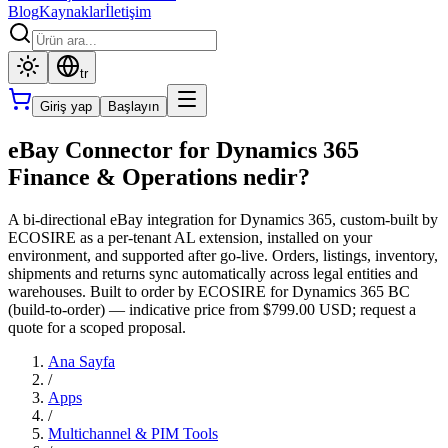
Blog
Kaynaklar
İletişim
tr
Giriş yap
Başlayın
eBay Connector for Dynamics 365
Finance & Operations nedir?
A bi-directional eBay integration for Dynamics 365, custom-built by
ECOSIRE as a per-tenant AL extension, installed on your
environment, and supported after go-live. Orders, listings, inventory,
shipments and returns sync automatically across legal entities and
warehouses. Built to order by ECOSIRE for Dynamics 365 BC
(build-to-order) — indicative price from $799.00 USD; request a
quote for a scoped proposal.
Ana Sayfa
/
Apps
/
Multichannel & PIM Tools