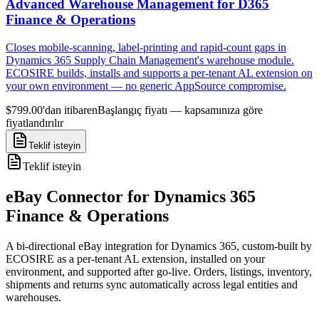
Advanced Warehouse Management for D365
Finance & Operations
Closes mobile-scanning, label-printing and rapid-count gaps in
Dynamics 365 Supply Chain Management's warehouse module.
ECOSIRE builds, installs and supports a per-tenant AL extension on
your own environment — no generic AppSource compromise.
$799.00'dan itibaren
Başlangıç fiyatı — kapsamınıza göre
fiyatlandırılır
Teklif isteyin
Teklif isteyin
eBay Connector for Dynamics 365
Finance & Operations
A bi-directional eBay integration for Dynamics 365, custom-built by
ECOSIRE as a per-tenant AL extension, installed on your
environment, and supported after go-live. Orders, listings, inventory,
shipments and returns sync automatically across legal entities and
warehouses.