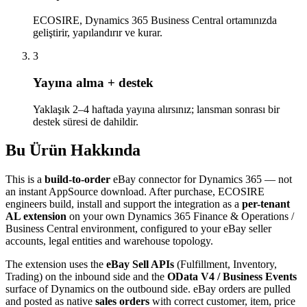
ECOSIRE, Dynamics 365 Business Central ortamınızda
geliştirir, yapılandırır ve kurar.
3
Yayına alma + destek
Yaklaşık 2–4 haftada yayına alırsınız; lansman sonrası bir
destek süresi de dahildir.
Bu Ürün Hakkında
This is a
build-to-order
eBay connector for Dynamics 365 — not
an instant AppSource download. After purchase, ECOSIRE
engineers build, install and support the integration as a
per-tenant
AL extension
on your own Dynamics 365 Finance & Operations /
Business Central environment, configured to your eBay seller
accounts, legal entities and warehouse topology.
The extension uses the
eBay Sell APIs
(Fulfillment, Inventory,
Trading) on the inbound side and the
OData V4 / Business Events
surface of Dynamics on the outbound side. eBay orders are pulled
and posted as native
sales orders
with correct customer, item, price