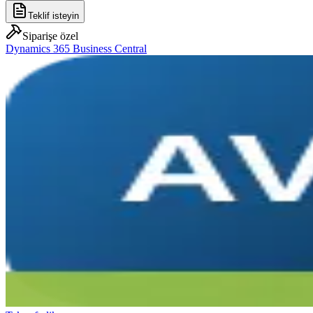
Teklif isteyin
Siparişe özel
Dynamics 365 Business Central