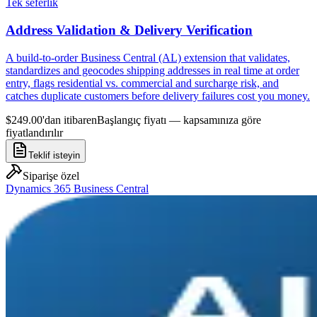
Tek seferlik
Address Validation & Delivery Verification
A build-to-order Business Central (AL) extension that validates,
standardizes and geocodes shipping addresses in real time at order
entry, flags residential vs. commercial and surcharge risk, and
catches duplicate customers before delivery failures cost you money.
$249.00'dan itibaren
Başlangıç fiyatı — kapsamınıza göre
fiyatlandırılır
Teklif isteyin
Siparişe özel
Dynamics 365 Business Central