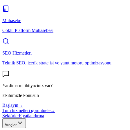
Muhasebe
Coklu Platform Muhasebesi
SEO Hizmetleri
Teknik SEO, içerik stratejisi ve yanıt motoru optimizasyonu
Yardima mi ihtiyaciniz var?
Ekibimizle konusun
Başlayın
→
Tum hizmetleri goruntuele
→
Sektörler
Fiyatlandırma
Araçlar