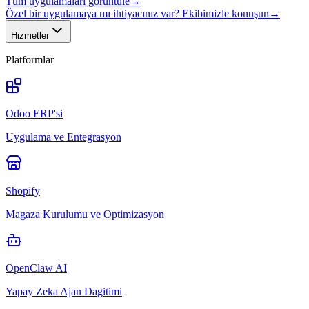
Tüm uygulamaları görüntüle
→
Özel bir uygulamaya mı ihtiyacınız var? Ekibimizle konuşun
→
Hizmetler
Platformlar
Odoo ERP'si
Uygulama ve Entegrasyon
Shopify
Magaza Kurulumu ve Optimizasyon
OpenClaw AI
Yapay Zeka Ajan Dagitimi