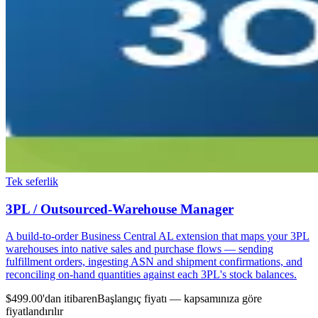
Tek seferlik
3PL / Outsourced-Warehouse Manager
A build-to-order Business Central AL extension that maps your 3PL
warehouses into native sales and purchase flows — sending
fulfillment orders, ingesting ASN and shipment confirmations, and
reconciling on-hand quantities against each 3PL's stock balances.
$499.00'dan itibaren
Başlangıç fiyatı — kapsamınıza göre
fiyatlandırılır