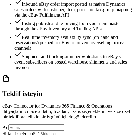
Inbound eBay order import posted as native Dynamics
sales orders with customer, item, price and tax-group mapping
via the eBay Fulfillment API
Listing publish and re-pricing from your item master
through the eBay Inventory and Trading APIs
Real-time inventory availability sync (on-hand and
reservations) pushed to eBay to prevent overselling across
channels
Shipment and tracking-number write-back to eBay via
event subscribers on posted warehouse shipments and sales
invoices
Teklif isteyin
eBay Connector for Dynamics 365 Finance & Operations
ihtiyaçlarınızı bize anlatın; fiyatları, lisans seçeneklerini ve size özel
bir teklifi genellikle bir iş günü içinde gönderelim.
Ad
Şirket (isteğe bağlı)