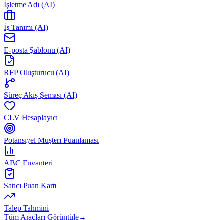
İşletme Adı (AI)
İş Tanımı (AI)
E-posta Şablonu (AI)
RFP Oluşturucu (AI)
Süreç Akış Şeması (AI)
CLV Hesaplayıcı
Potansiyel Müşteri Puanlaması
ABC Envanteri
Satıcı Puan Kartı
Talep Tahmini
Tüm Araçları Görüntüle
→