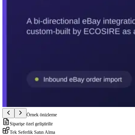
Örnek önizleme
Siparişe özel geliştirilir
Tek Seferlik Satın Alma