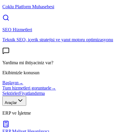
Coklu Platform Muhasebesi
SEO Hizmetleri
Teknik SEO, içerik stratejisi ve yanıt motoru optimizasyonu
Yardima mi ihtiyaciniz var?
Ekibimizle konusun
Başlayın
→
Tum hizmetleri goruntuele
→
Sektörler
Fiyatlandırma
Araçlar
ERP ve İşletme
ERP Maliyet Hesaplayıcı