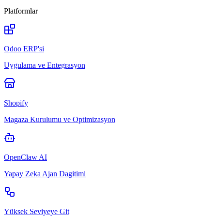
Platformlar
Odoo ERP'si
Uygulama ve Entegrasyon
Shopify
Magaza Kurulumu ve Optimizasyon
OpenClaw AI
Yapay Zeka Ajan Dagitimi
Yüksek Seviyeye Git