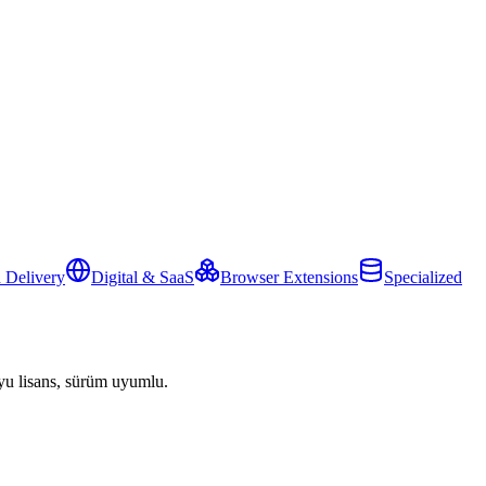
 Delivery
Digital & SaaS
Browser Extensions
Specialized
yu lisans, sürüm uyumlu.