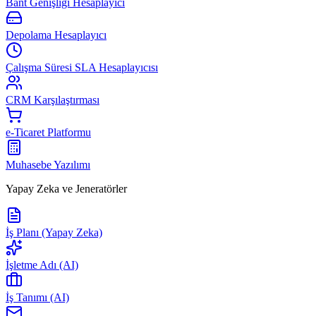
Bant Genişliği Hesaplayıcı
Depolama Hesaplayıcı
Çalışma Süresi SLA Hesaplayıcısı
CRM Karşılaştırması
e-Ticaret Platformu
Muhasebe Yazılımı
Yapay Zeka ve Jeneratörler
İş Planı (Yapay Zeka)
İşletme Adı (AI)
İş Tanımı (AI)