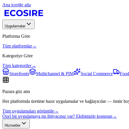
Ana içeriğe atla
Uygulamalar
Platforma Göre
Tüm platformlar
→
Kategoriye Göre
Tüm kategoriler
→
Storefronts
Multichannel & PIM
Social Commerce
Food
Pazara göz atın
Her platformda üretime hazır uygulamalar ve bağlayıcılar — ömür bo
Tüm uygulamaları görüntüle
→
Özel bir uygulamaya mı ihtiyacınız var? Ekibimizle konuşun
→
Hizmetler