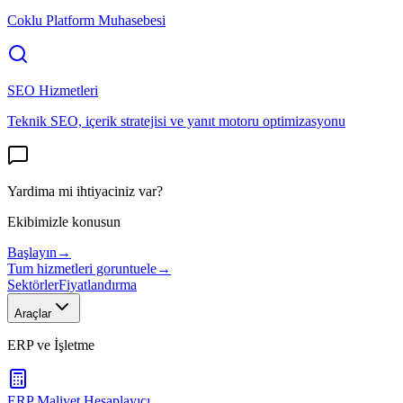
Coklu Platform Muhasebesi
SEO Hizmetleri
Teknik SEO, içerik stratejisi ve yanıt motoru optimizasyonu
Yardima mi ihtiyaciniz var?
Ekibimizle konusun
Başlayın
→
Tum hizmetleri goruntuele
→
Sektörler
Fiyatlandırma
Araçlar
ERP ve İşletme
ERP Maliyet Hesaplayıcı