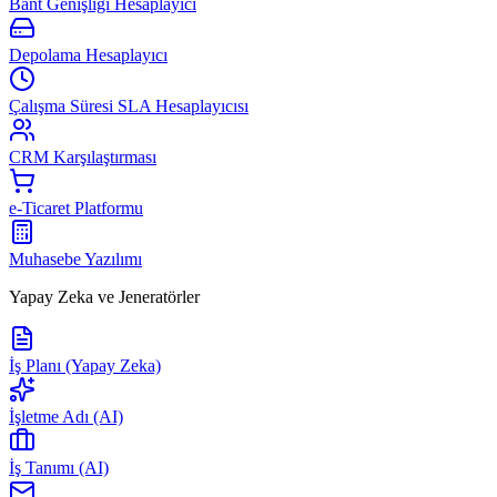
Bant Genişliği Hesaplayıcı
Depolama Hesaplayıcı
Çalışma Süresi SLA Hesaplayıcısı
CRM Karşılaştırması
e-Ticaret Platformu
Muhasebe Yazılımı
Yapay Zeka ve Jeneratörler
İş Planı (Yapay Zeka)
İşletme Adı (AI)
İş Tanımı (AI)