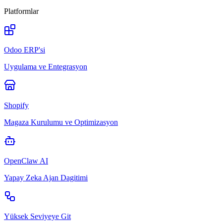
Platformlar
Odoo ERP'si
Uygulama ve Entegrasyon
Shopify
Magaza Kurulumu ve Optimizasyon
OpenClaw AI
Yapay Zeka Ajan Dagitimi
Yüksek Seviyeye Git