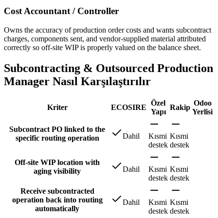
Cost Accountant / Controller
Owns the accuracy of production order costs and wants subcontract
charges, components sent, and vendor-supplied material attributed
correctly so off-site WIP is properly valued on the balance sheet.
Subcontracting & Outsourced Production
Manager Nasıl Karşılaştırılır
Özel
Odoo
Kriter
ECOSIRE
Rakip
Yapı
Yerlisi
Subcontract PO linked to the
Dahil
Kısmi
Kısmi
specific routing operation
destek
destek
Off-site WIP location with
Dahil
Kısmi
Kısmi
aging visibility
destek
destek
Receive subcontracted
operation back into routing
Dahil
Kısmi
Kısmi
automatically
destek
destek