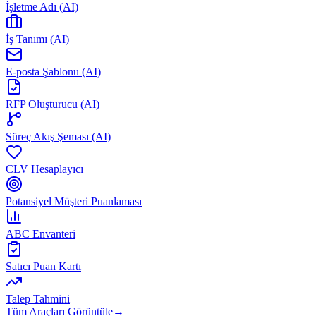
İşletme Adı (AI)
İş Tanımı (AI)
E-posta Şablonu (AI)
RFP Oluşturucu (AI)
Süreç Akış Şeması (AI)
CLV Hesaplayıcı
Potansiyel Müşteri Puanlaması
ABC Envanteri
Satıcı Puan Kartı
Talep Tahmini
Tüm Araçları Görüntüle
→