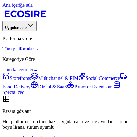
Ana içeriğe atla
Uygulamalar
Platforma Göre
Tüm platformlar
→
Kategoriye Göre
Tüm kategoriler
→
Storefronts
Multichannel & PIM
Social Commerce
Food Delivery
Digital & SaaS
Browser Extensions
Specialized
Pazara göz atın
Her platformda üretime hazır uygulamalar ve bağlayıcılar — ömür
boyu lisans, sürüm uyumlu.