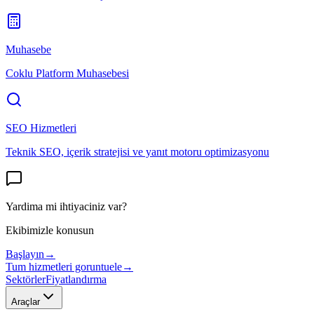
Muhasebe
Coklu Platform Muhasebesi
SEO Hizmetleri
Teknik SEO, içerik stratejisi ve yanıt motoru optimizasyonu
Yardima mi ihtiyaciniz var?
Ekibimizle konusun
Başlayın
→
Tum hizmetleri goruntuele
→
Sektörler
Fiyatlandırma
Araçlar