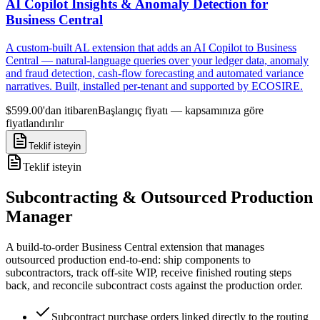
AI Copilot Insights & Anomaly Detection for
Business Central
A custom-built AL extension that adds an AI Copilot to Business
Central — natural-language queries over your ledger data, anomaly
and fraud detection, cash-flow forecasting and automated variance
narratives. Built, installed per-tenant and supported by ECOSIRE.
$599.00'dan itibaren
Başlangıç fiyatı — kapsamınıza göre
fiyatlandırılır
Teklif isteyin
Teklif isteyin
Subcontracting & Outsourced Production
Manager
A build-to-order Business Central extension that manages
outsourced production end-to-end: ship components to
subcontractors, track off-site WIP, receive finished routing steps
back, and reconcile subcontract costs against the production order.
Subcontract purchase orders linked directly to the routing