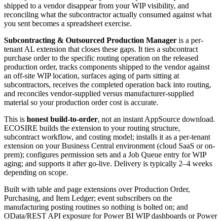
shipped to a vendor disappear from your WIP visibility, and
reconciling what the subcontractor actually consumed against what
you sent becomes a spreadsheet exercise.
Subcontracting & Outsourced Production Manager
is a per-
tenant AL extension that closes these gaps. It ties a subcontract
purchase order to the specific routing operation on the released
production order, tracks components shipped to the vendor against
an off-site WIP location, surfaces aging of parts sitting at
subcontractors, receives the completed operation back into routing,
and reconciles vendor-supplied versus manufacturer-supplied
material so your production order cost is accurate.
This is
honest build-to-order
, not an instant AppSource download.
ECOSIRE builds the extension to your routing structure,
subcontract workflow, and costing model; installs it as a per-tenant
extension on your Business Central environment (cloud SaaS or on-
prem); configures permission sets and a Job Queue entry for WIP
aging; and supports it after go-live. Delivery is typically 2–4 weeks
depending on scope.
Built with table and page extensions over Production Order,
Purchasing, and Item Ledger; event subscribers on the
manufacturing posting routines so nothing is bolted on; and
OData/REST API exposure for Power BI WIP dashboards or Power