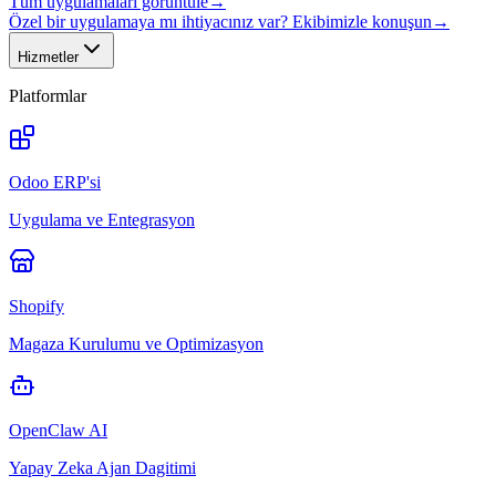
Tüm uygulamaları görüntüle
→
Özel bir uygulamaya mı ihtiyacınız var? Ekibimizle konuşun
→
Hizmetler
Platformlar
Odoo ERP'si
Uygulama ve Entegrasyon
Shopify
Magaza Kurulumu ve Optimizasyon
OpenClaw AI
Yapay Zeka Ajan Dagitimi