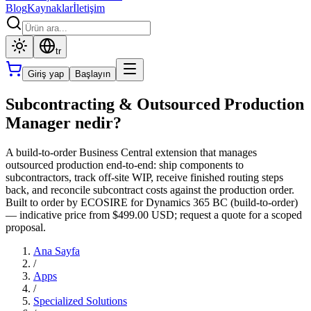
Blog
Kaynaklar
İletişim
tr
Giriş yap
Başlayın
Subcontracting & Outsourced Production
Manager nedir?
A build-to-order Business Central extension that manages
outsourced production end-to-end: ship components to
subcontractors, track off-site WIP, receive finished routing steps
back, and reconcile subcontract costs against the production order.
Built to order by ECOSIRE for Dynamics 365 BC (build-to-order)
— indicative price from $499.00 USD; request a quote for a scoped
proposal.
Ana Sayfa
/
Apps
/
Specialized Solutions