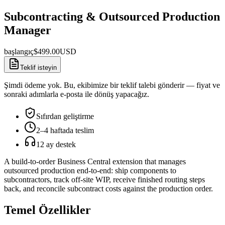
Subcontracting & Outsourced Production
Manager
başlangıç
$
499.00
USD
Teklif isteyin
Şimdi ödeme yok. Bu, ekibimize bir teklif talebi gönderir — fiyat ve
sonraki adımlarla e-posta ile dönüş yapacağız.
Sıfırdan geliştirme
2–4 haftada teslim
12 ay destek
A build-to-order Business Central extension that manages
outsourced production end-to-end: ship components to
subcontractors, track off-site WIP, receive finished routing steps
back, and reconcile subcontract costs against the production order.
Temel Özellikler