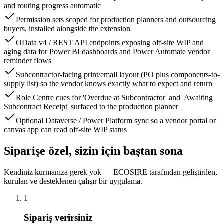
and routing progress automatic
Permission sets scoped for production planners and outsourcing
buyers, installed alongside the extension
OData v4 / REST API endpoints exposing off-site WIP and
aging data for Power BI dashboards and Power Automate vendor
reminder flows
Subcontractor-facing print/email layout (PO plus components-to-
supply list) so the vendor knows exactly what to expect and return
Role Centre cues for 'Overdue at Subcontractor' and 'Awaiting
Subcontract Receipt' surfaced to the production planner
Optional Dataverse / Power Platform sync so a vendor portal or
canvas app can read off-site WIP status
Siparişe özel, sizin için baştan sona
Kendiniz kurmanıza gerek yok — ECOSIRE tarafından geliştirilen,
kurulan ve desteklenen çalışır bir uygulama.
1
Sipariş verirsiniz