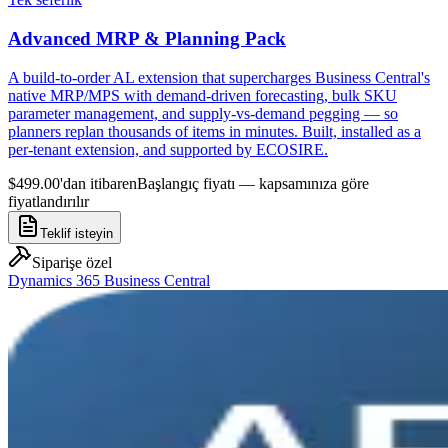
Advanced MRP & Planning Pack
A build-to-order AL extension that supercharges Business Central's
native MRP/MPS with demand-driven forecasting, bulk SKU
parameter management, and supply-vs-demand pegging — so
planners replan thousands of items in minutes. Built, installed as a
per-tenant extension, and supported by ECOSIRE.
$499.00'dan itibaren
Başlangıç fiyatı — kapsamınıza göre
fiyatlandırılır
Teklif isteyin
Siparişe özel
Dynamics 365 Business Central