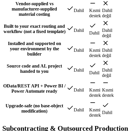
Vendor-supplied vs
manufacturer-supplied
Dahil
Kısmi
Dahil
material costing
destek
değil
Built to your exact routing and
Dahil
Dahil
workflow (not a fixed template)
Dahil
değil
Installed and supported on
your environment by the
Dahil
Kısmi
Dahil
builder
destek
değil
Source code and AL project
Dahil
Dahil
handed to you
Dahil
değil
OData/REST API + Power BI /
Dahil
Kısmi
Kısmi
Power Automate ready
destek
destek
Upgrade-safe (no base-object
Dahil
Kısmi
modification)
Dahil
destek
Subcontracting & Outsourced Production