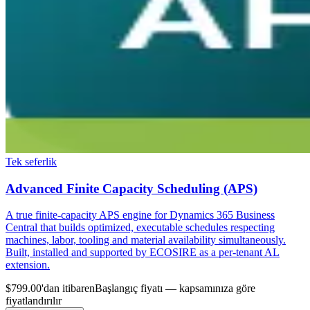
Tek seferlik
Advanced Finite Capacity Scheduling (APS)
A true finite-capacity APS engine for Dynamics 365 Business
Central that builds optimized, executable schedules respecting
machines, labor, tooling and material availability simultaneously.
Built, installed and supported by ECOSIRE as a per-tenant AL
extension.
$799.00'dan itibaren
Başlangıç fiyatı — kapsamınıza göre
fiyatlandırılır