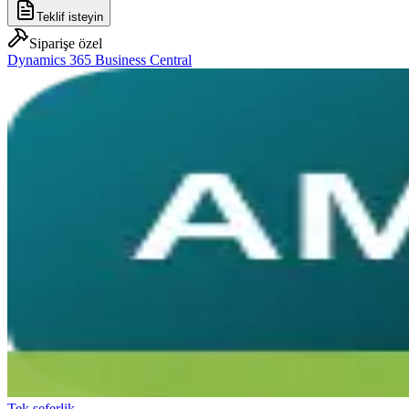
Teklif isteyin
Siparişe özel
Dynamics 365 Business Central
Tek seferlik