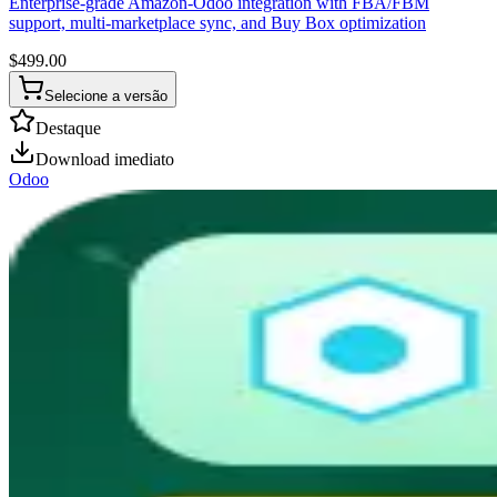
Enterprise-grade Amazon-Odoo integration with FBA/FBM
support, multi-marketplace sync, and Buy Box optimization
$
499.00
Selecione a versão
Destaque
Download imediato
Odoo