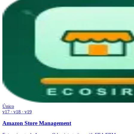
Único
v17 · v18 · v19
Amazon Store Management