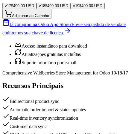
v
17
$
499.00
USD
v
18
$
499.00
USD
v
19
$
499.00
USD
Adicionar ao Carrinho
Já comprou na Odoo App Store?
Envie seu pedido de venda e
emitiremos sua chave de licença.
Acesso instantâneo para download
Atualizações gratuitas incluídas
Suporte prioritário por e-mail
Comprehensive Wildberries Store Management for Odoo 19/18/17
Recursos Principais
Bidirectional product sync
Automatic order import & status updates
Real-time inventory synchronization
Customer data sync