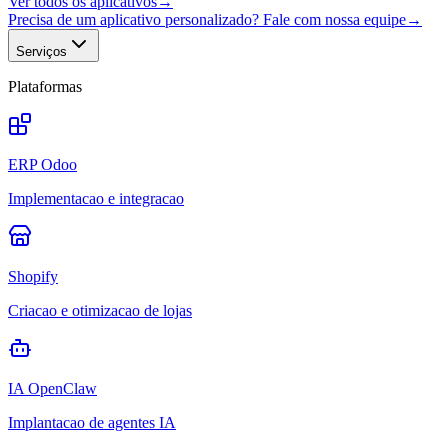
Ver todos os aplicativos
→
Precisa de um aplicativo personalizado? Fale com nossa equipe
→
Serviços
Plataformas
ERP Odoo
Implementacao e integracao
Shopify
Criacao e otimizacao de lojas
IA OpenClaw
Implantacao de agentes IA