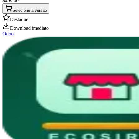
$
499.00
Selecione a versão
Destaque
Download imediato
Odoo