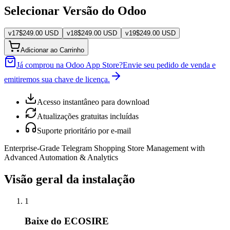
Selecionar Versão do Odoo
v
17
$
249.00
USD
v
18
$
249.00
USD
v
19
$
249.00
USD
Adicionar ao Carrinho
Já comprou na Odoo App Store?
Envie seu pedido de venda e
emitiremos sua chave de licença.
Acesso instantâneo para download
Atualizações gratuitas incluídas
Suporte prioritário por e-mail
Enterprise-Grade Telegram Shopping Store Management with
Advanced Automation & Analytics
Visão geral da instalação
1
Baixe do ECOSIRE