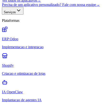
Ver todos os aplicativos
→
Precisa de um aplicativo personalizado? Fale com nossa equipe
→
Serviços
Plataformas
ERP Odoo
Implementacao e integracao
Shopify
Criacao e otimizacao de lojas
IA OpenClaw
Implantacao de agentes IA