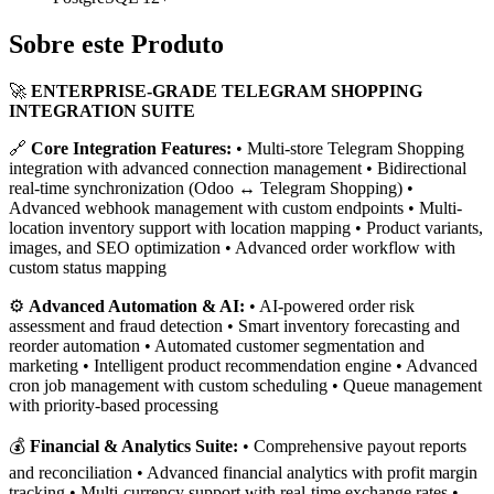
Sobre este Produto
🚀
ENTERPRISE-GRADE TELEGRAM SHOPPING
INTEGRATION SUITE
🔗
Core Integration Features:
• Multi-store Telegram Shopping
integration with advanced connection management • Bidirectional
real-time synchronization (Odoo ↔ Telegram Shopping) •
Advanced webhook management with custom endpoints • Multi-
location inventory support with location mapping • Product variants,
images, and SEO optimization • Advanced order workflow with
custom status mapping
⚙️
Advanced Automation & AI:
• AI-powered order risk
assessment and fraud detection • Smart inventory forecasting and
reorder automation • Automated customer segmentation and
marketing • Intelligent product recommendation engine • Advanced
cron job management with custom scheduling • Queue management
with priority-based processing
💰
Financial & Analytics Suite:
• Comprehensive payout reports
and reconciliation • Advanced financial analytics with profit margin
tracking • Multi-currency support with real-time exchange rates •