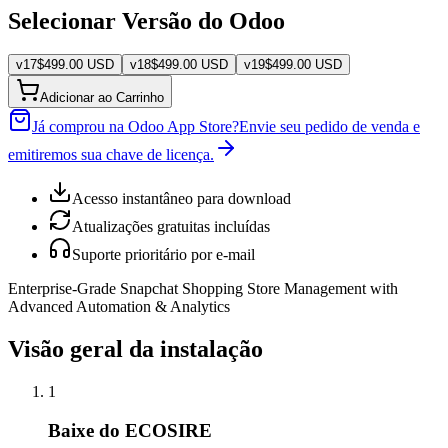
Selecionar Versão do Odoo
v
17
$
499.00
USD
v
18
$
499.00
USD
v
19
$
499.00
USD
Adicionar ao Carrinho
Já comprou na Odoo App Store?
Envie seu pedido de venda e
emitiremos sua chave de licença.
Acesso instantâneo para download
Atualizações gratuitas incluídas
Suporte prioritário por e-mail
Enterprise-Grade Snapchat Shopping Store Management with
Advanced Automation & Analytics
Visão geral da instalação
1
Baixe do ECOSIRE