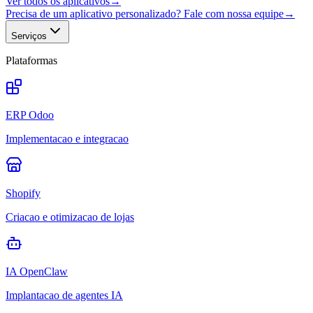
Ver todos os aplicativos
→
Precisa de um aplicativo personalizado? Fale com nossa equipe
→
Serviços
Plataformas
ERP Odoo
Implementacao e integracao
Shopify
Criacao e otimizacao de lojas
IA OpenClaw
Implantacao de agentes IA