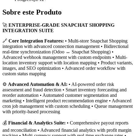
Sobre este Produto
🚀
ENTERPRISE-GRADE SNAPCHAT SHOPPING
INTEGRATION SUITE
🔗
Core Integration Features:
• Multi-store Snapchat Shopping
integration with advanced connection management • Bidirectional
real-time synchronization (Odoo ↔ Snapchat Shopping) •
Advanced webhook management with custom endpoints • Multi-
location inventory support with location mapping • Product variants,
images, and SEO optimization • Advanced order workflow with
custom status mapping
⚙️
Advanced Automation & AI:
• AI-powered order risk
assessment and fraud detection • Smart inventory forecasting and
reorder automation • Automated customer segmentation and
marketing • Intelligent product recommendation engine • Advanced
cron job management with custom scheduling • Queue management
with priority-based processing
💰
Financial & Analytics Suite:
• Comprehensive payout reports
and reconciliation • Advanced financial analytics with profit margin
tracking • Multi-currency support with real-time exchange rates •