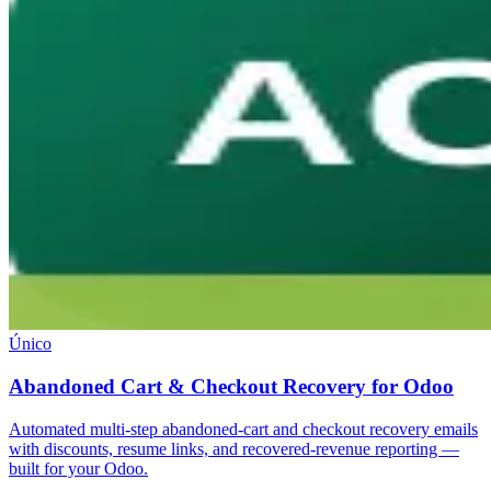
Único
Abandoned Cart & Checkout Recovery for Odoo
Automated multi-step abandoned-cart and checkout recovery emails
with discounts, resume links, and recovered-revenue reporting —
built for your Odoo.