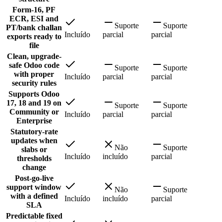
Form-16, PF
ECR, ESI and
Suporte
Suporte
PT/bank challan
Incluído
parcial
parcial
exports ready to
file
Clean, upgrade-
safe Odoo code
Suporte
Suporte
with proper
Incluído
parcial
parcial
security rules
Supports Odoo
17, 18 and 19 on
Suporte
Suporte
Community or
Incluído
parcial
parcial
Enterprise
Statutory-rate
updates when
Não
Suporte
slabs or
Incluído
incluído
parcial
thresholds
change
Post-go-live
support window
Não
Suporte
with a defined
Incluído
incluído
parcial
SLA
Predictable fixed