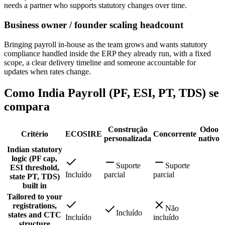
needs a partner who supports statutory changes over time.
Business owner / founder scaling headcount
Bringing payroll in-house as the team grows and wants statutory
compliance handled inside the ERP they already run, with a fixed
scope, a clear delivery timeline and someone accountable for
updates when rates change.
Como India Payroll (PF, ESI, PT, TDS) se
compara
Construção
Odoo
Critério
ECOSIRE
Concorrente
personalizada
nativo
Indian statutory
logic (PF cap,
Suporte
Suporte
ESI threshold,
Incluído
parcial
parcial
state PT, TDS)
built in
Tailored to your
registrations,
Não
Incluído
states and CTC
Incluído
incluído
structure