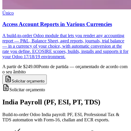
Único
Access Account Reports in Various Currencies
A build-to-order Odoo module that lets you render any accounting
report — P&L, Balance Sheet, aged reports, journals, trial balance
— in a currency of your choice, with automatic conversion at the
rate you define. ECOSIRE scopes, builds, installs and supports it for
your Odoo 17/18/19 environment.
A partir de $249.00
Ponto de partida — orçamentado de acordo com
o seu âmbito
Solicitar orçamento
Solicitar orçamento
India Payroll (PF, ESI, PT, TDS)
Build-to-order Odoo India payroll: PF, ESI, Professional Tax &
TDS automation with Form-16, challan and ECR exports.