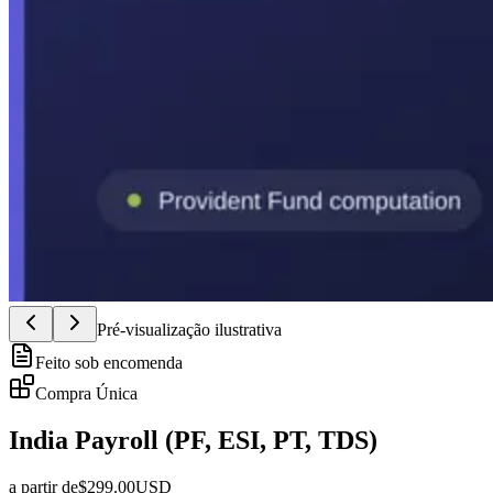
Pré-visualização ilustrativa
Feito sob encomenda
Compra Única
India Payroll (PF, ESI, PT, TDS)
a partir de
$
299.00
USD