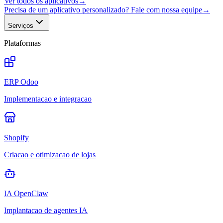
Ver todos os aplicativos
→
Precisa de um aplicativo personalizado? Fale com nossa equipe
→
Serviços
Plataformas
ERP Odoo
Implementacao e integracao
Shopify
Criacao e otimizacao de lojas
IA OpenClaw
Implantacao de agentes IA