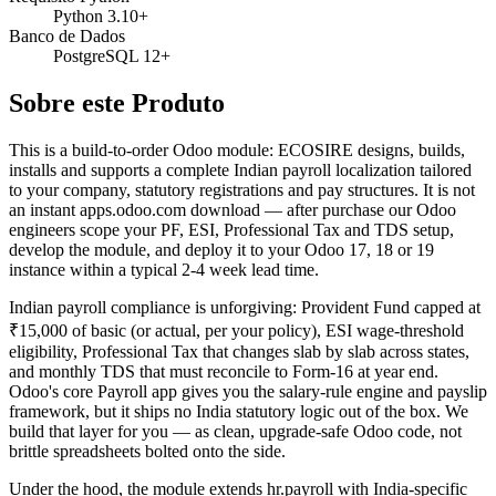
Python 3.10+
Banco de Dados
PostgreSQL 12+
Sobre este Produto
This is a build-to-order Odoo module: ECOSIRE designs, builds,
installs and supports a complete Indian payroll localization tailored
to your company, statutory registrations and pay structures. It is not
an instant apps.odoo.com download — after purchase our Odoo
engineers scope your PF, ESI, Professional Tax and TDS setup,
develop the module, and deploy it to your Odoo 17, 18 or 19
instance within a typical 2-4 week lead time.
Indian payroll compliance is unforgiving: Provident Fund capped at
₹15,000 of basic (or actual, per your policy), ESI wage-threshold
eligibility, Professional Tax that changes slab by slab across states,
and monthly TDS that must reconcile to Form-16 at year end.
Odoo's core Payroll app gives you the salary-rule engine and payslip
framework, but it ships no India statutory logic out of the box. We
build that layer for you — as clean, upgrade-safe Odoo code, not
brittle spreadsheets bolted onto the side.
Under the hood, the module extends hr.payroll with India-specific