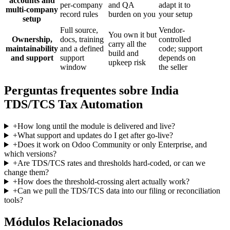
accounts and
per-company
and QA
adapt it to
multi-company
record rules
burden on you
your setup
setup
Full source,
Vendor-
You own it but
Ownership,
docs, training
controlled
carry all the
maintainability
and a defined
code; support
build and
and support
support
depends on
upkeep risk
window
the seller
Perguntas frequentes sobre India
TDS/TCS Tax Automation
+
How long until the module is delivered and live?
+
What support and updates do I get after go-live?
+
Does it work on Odoo Community or only Enterprise, and
which versions?
+
Are TDS/TCS rates and thresholds hard-coded, or can we
change them?
+
How does the threshold-crossing alert actually work?
+
Can we pull the TDS/TCS data into our filing or reconciliation
tools?
Módulos Relacionados