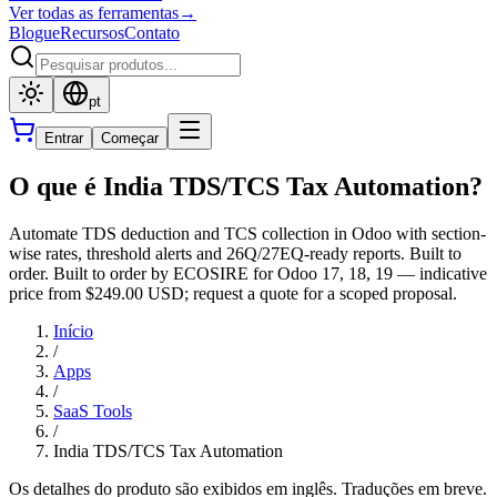
Ver todas as ferramentas
→
Blogue
Recursos
Contato
pt
Entrar
Começar
O que é India TDS/TCS Tax Automation?
Automate TDS deduction and TCS collection in Odoo with section-
wise rates, threshold alerts and 26Q/27EQ-ready reports. Built to
order. Built to order by ECOSIRE for Odoo 17, 18, 19 — indicative
price from $249.00 USD; request a quote for a scoped proposal.
Início
/
Apps
/
SaaS Tools
/
India TDS/TCS Tax Automation
Os detalhes do produto são exibidos em inglês. Traduções em breve.