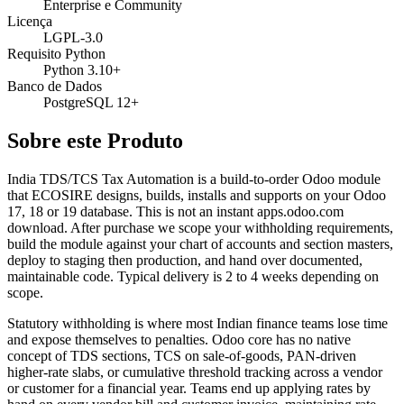
Enterprise e Community
Licença
LGPL-3.0
Requisito Python
Python 3.10+
Banco de Dados
PostgreSQL 12+
Sobre este Produto
India TDS/TCS Tax Automation is a build-to-order Odoo module
that ECOSIRE designs, builds, installs and supports on your Odoo
17, 18 or 19 database. This is not an instant apps.odoo.com
download. After purchase we scope your withholding requirements,
build the module against your chart of accounts and section masters,
deploy to staging then production, and hand over documented,
maintainable code. Typical delivery is 2 to 4 weeks depending on
scope.
Statutory withholding is where most Indian finance teams lose time
and expose themselves to penalties. Odoo core has no native
concept of TDS sections, TCS on sale-of-goods, PAN-driven
higher-rate slabs, or cumulative threshold tracking across a vendor
or customer for a financial year. Teams end up applying rates by