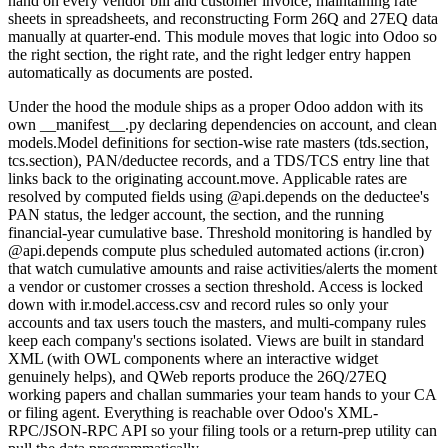
hand on every vendor bill and customer invoice, maintaining rate
sheets in spreadsheets, and reconstructing Form 26Q and 27EQ data
manually at quarter-end. This module moves that logic into Odoo so
the right section, the right rate, and the right ledger entry happen
automatically as documents are posted.
Under the hood the module ships as a proper Odoo addon with its
own __manifest__.py declaring dependencies on account, and clean
models.Model definitions for section-wise rate masters (tds.section,
tcs.section), PAN/deductee records, and a TDS/TCS entry line that
links back to the originating account.move. Applicable rates are
resolved by computed fields using @api.depends on the deductee's
PAN status, the ledger account, the section, and the running
financial-year cumulative base. Threshold monitoring is handled by
@api.depends compute plus scheduled automated actions (ir.cron)
that watch cumulative amounts and raise activities/alerts the moment
a vendor or customer crosses a section threshold. Access is locked
down with ir.model.access.csv and record rules so only your
accounts and tax users touch the masters, and multi-company rules
keep each company's sections isolated. Views are built in standard
XML (with OWL components where an interactive widget
genuinely helps), and QWeb reports produce the 26Q/27EQ
working papers and challan summaries your team hands to your CA
or filing agent. Everything is reachable over Odoo's XML-
RPC/JSON-RPC API so your filing tools or a return-prep utility can