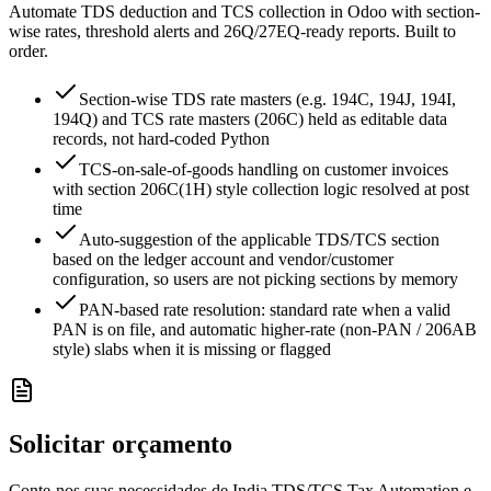
Automate TDS deduction and TCS collection in Odoo with section-
wise rates, threshold alerts and 26Q/27EQ-ready reports. Built to
order.
Section-wise TDS rate masters (e.g. 194C, 194J, 194I,
194Q) and TCS rate masters (206C) held as editable data
records, not hard-coded Python
TCS-on-sale-of-goods handling on customer invoices
with section 206C(1H) style collection logic resolved at post
time
Auto-suggestion of the applicable TDS/TCS section
based on the ledger account and vendor/customer
configuration, so users are not picking sections by memory
PAN-based rate resolution: standard rate when a valid
PAN is on file, and automatic higher-rate (non-PAN / 206AB
style) slabs when it is missing or flagged
Solicitar orçamento
Conte-nos suas necessidades de India TDS/TCS Tax Automation e