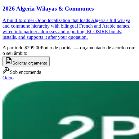
2026 Algeria Wilayas & Communes
A build-to-order Odoo localization that loads Algeria's full wilaya
and commune hierarchy with bilingual French and Arabic names,
wired into partner addresses and reporting. ECOSIRE builds,
installs, and supports it after your quotation.
A partir de $299.00
Ponto de partida — orçamentado de acordo com
o seu âmbito
Solicitar orçamento
Sob encomenda
Odoo