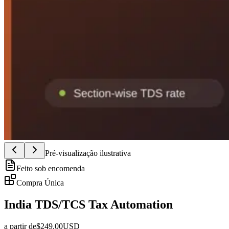
Pré-visualização ilustrativa
Feito sob encomenda
Compra Única
India TDS/TCS Tax Automation
a partir de
$
249.00
USD