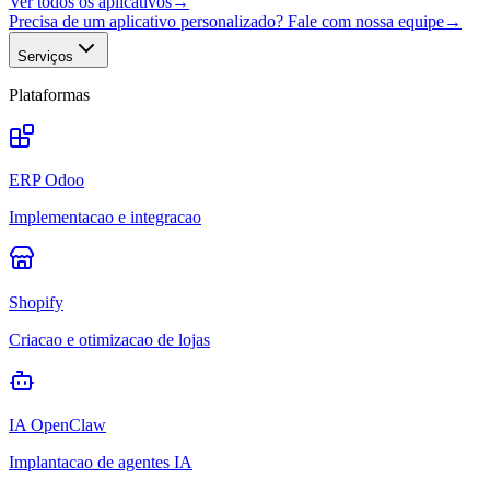
Ver todos os aplicativos
→
Precisa de um aplicativo personalizado? Fale com nossa equipe
→
Serviços
Plataformas
ERP Odoo
Implementacao e integracao
Shopify
Criacao e otimizacao de lojas
IA OpenClaw
Implantacao de agentes IA