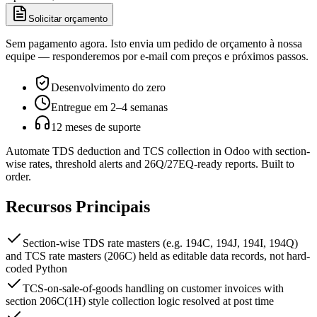
Solicitar orçamento
Sem pagamento agora. Isto envia um pedido de orçamento à nossa
equipe — responderemos por e-mail com preços e próximos passos.
Desenvolvimento do zero
Entregue em 2–4 semanas
12 meses de suporte
Automate TDS deduction and TCS collection in Odoo with section-
wise rates, threshold alerts and 26Q/27EQ-ready reports. Built to
order.
Recursos Principais
Section-wise TDS rate masters (e.g. 194C, 194J, 194I, 194Q)
and TCS rate masters (206C) held as editable data records, not hard-
coded Python
TCS-on-sale-of-goods handling on customer invoices with
section 206C(1H) style collection logic resolved at post time