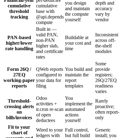
Financial-year
per-deductee
you design
depth and
cumulative
cumulative
and maintain
accuracy
threshold
base with
the compute
vary by
tracking
@api.depends
yourself
vendor
compute
Built in —
valid PAN,
Inconsistent
PAN-based
Buildable at
non-PAN
across off-
higher/lower
your cost and
higher slab,
the-shelf
rate handling
time
and certificate
modules
rates
Some
Form 26Q /
QWeb reports
You build and
provide
27EQ
configured to
maintain the
registers;
working-paper
your data for
report
26Q/27EQ
reports
filing
templates
readiness
varies
Odoo
You
Threshold-
Rarely
activities +
implement the
crossing alerts
proactive;
ir.cron re-scan
automated
on
often report-
of open
actions
bills/invoices
only
deductees
yourself
Fit to your
Wired to your
Full control,
Generic
chart of
ledgers with
but full build
install; you