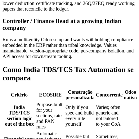
lower-deduction-certificate tracking, and 26Q/27EQ-ready working
papers that reconcile to the ledger.
Controller / Finance Head at a growing Indian
company
Runs a multi-entity Odoo setup and wants withholding compliance
embedded in the ERP rather than tribal knowledge. Values
maintainable, version-appropriate code, per-company isolation, and
API access for downstream tooling.
Como India TDS/TCS Tax Automation se
compara
Construção
Odoo
Critério
ECOSIRE
Concorrente
personalizada
nativo
Purpose-built
India
Only if you
Varies; often
for your
TDS/TCS
spec and build
generic and
sections, rates
section logic
every rule
not tailored
and PAN
out of the box
yourself
to your CoA
rules
Automatic
Possible but
Sometimes;