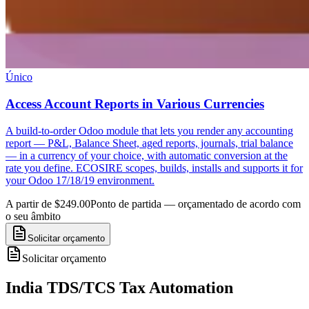
Único
Access Account Reports in Various Currencies
A build-to-order Odoo module that lets you render any accounting
report — P&L, Balance Sheet, aged reports, journals, trial balance
— in a currency of your choice, with automatic conversion at the
rate you define. ECOSIRE scopes, builds, installs and supports it for
your Odoo 17/18/19 environment.
A partir de $249.00
Ponto de partida — orçamentado de acordo com
o seu âmbito
Solicitar orçamento
Solicitar orçamento
India TDS/TCS Tax Automation