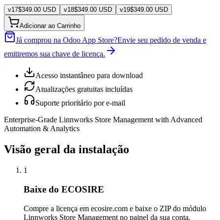
v
17
$
349.00
USD
v
18
$
349.00
USD
v
19
$
349.00
USD
Adicionar ao Carrinho
Já comprou na Odoo App Store?
Envie seu pedido de venda e
emitiremos sua chave de licença.
Acesso instantâneo para download
Atualizações gratuitas incluídas
Suporte prioritário por e-mail
Enterprise-Grade Linnworks Store Management with Advanced
Automation & Analytics
Visão geral da instalação
1
Baixe do ECOSIRE
Compre a licença em ecosire.com e baixe o ZIP do módulo
Linnworks Store Management no painel da sua conta.