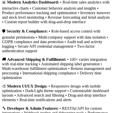
📊
Modern Analytics Dashboard:
• Real-time sales analytics with
interactive charts • Customer behavior analysis and insights •
Product performance tracking and optimization • Inventory turnover
and stock level monitoring • Revenue forecasting and trend analysis
• Custom report builder with drag-and-drop interface
🛡️
Security & Compliance:
• Role-based access control with
granular permissions • Multi-company support with data isolation •
GDPR compliance and data protection • Audit trail and activity
logging • Secure API credential management • Two-factor
authentication support
🚚
Advanced Shipping & Fulfillment:
• 100+ carrier integration
with real-time tracking • Automated shipping label generation •
Multi-warehouse fulfillment optimization • Returns management and
processing • International shipping compliance • Delivery time
optimization
🎨
Modern UI/UX Design:
• Responsive design with mobile
optimization • Dark/Light theme support • Customizable dashboard
layouts • Advanced search and filtering • Drag-and-drop interface
elements • Real-time notifications and alerts
🔧
Developer & Admin Features:
• RESTful API for custom
integrations • Webhook testing and debugging tools • Performance