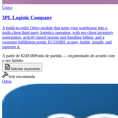
Único
3PL Logistic Company
A build-to-order Odoo module that turns your warehouse into a
multi-client third-party logistics operation, with per-client inventory
segregation, activity-based storage and handling billing, and a
customer fulfillment portal. ECOSIRE scopes, builds, installs, and
supports it.
A partir de $249.00
Ponto de partida — orçamentado de acordo com
o seu âmbito
Solicitar orçamento
Sob encomenda
Odoo