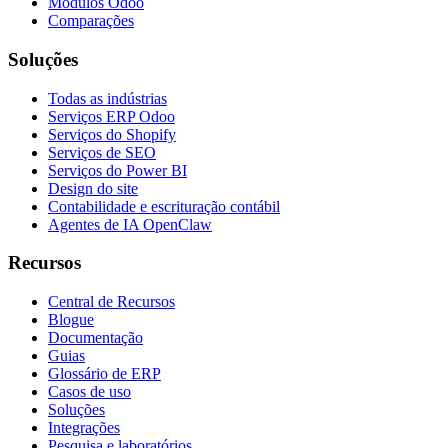
Módulos Odoo
Comparações
Soluções
Todas as indústrias
Serviços ERP Odoo
Serviços do Shopify
Serviços de SEO
Serviços do Power BI
Design do site
Contabilidade e escrituração contábil
Agentes de IA OpenClaw
Recursos
Central de Recursos
Blogue
Documentação
Guias
Glossário de ERP
Casos de uso
Soluções
Integrações
Pesquisa e laboratórios