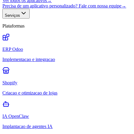
Ver todos os aplicativos
→
Precisa de um aplicativo personalizado? Fale com nossa equipe
→
Serviços
Plataformas
ERP Odoo
Implementacao e integracao
Shopify
Criacao e otimizacao de lojas
IA OpenClaw
Implantacao de agentes IA