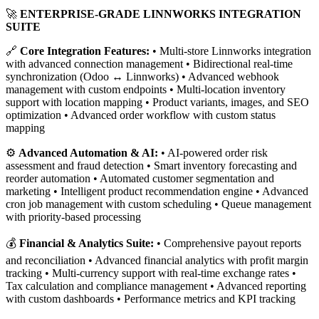
🚀
ENTERPRISE-GRADE LINNWORKS INTEGRATION
SUITE
🔗
Core Integration Features:
• Multi-store Linnworks integration
with advanced connection management • Bidirectional real-time
synchronization (Odoo ↔ Linnworks) • Advanced webhook
management with custom endpoints • Multi-location inventory
support with location mapping • Product variants, images, and SEO
optimization • Advanced order workflow with custom status
mapping
⚙️
Advanced Automation & AI:
• AI-powered order risk
assessment and fraud detection • Smart inventory forecasting and
reorder automation • Automated customer segmentation and
marketing • Intelligent product recommendation engine • Advanced
cron job management with custom scheduling • Queue management
with priority-based processing
💰
Financial & Analytics Suite:
• Comprehensive payout reports
and reconciliation • Advanced financial analytics with profit margin
tracking • Multi-currency support with real-time exchange rates •
Tax calculation and compliance management • Advanced reporting
with custom dashboards • Performance metrics and KPI tracking