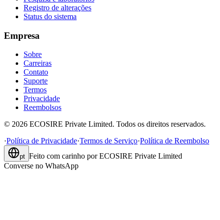
Registro de alterações
Status do sistema
Empresa
Sobre
Carreiras
Contato
Suporte
Termos
Privacidade
Reembolsos
©
2026
ECOSIRE Private Limited. Todos os direitos reservados.
·
Política de Privacidade
·
Termos de Serviço
·
Política de Reembolso
Feito com carinho por
ECOSIRE Private Limited
pt
Converse no WhatsApp