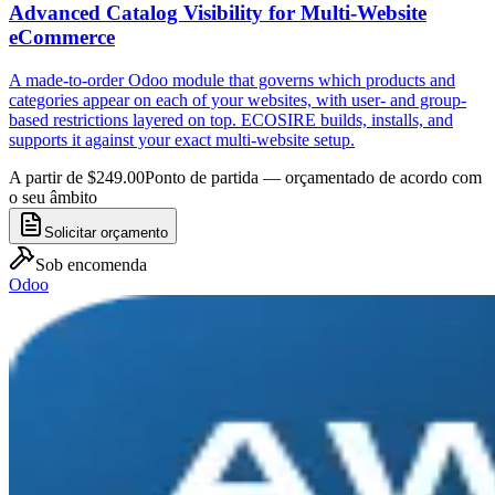
Advanced Catalog Visibility for Multi-Website
eCommerce
A made-to-order Odoo module that governs which products and
categories appear on each of your websites, with user- and group-
based restrictions layered on top. ECOSIRE builds, installs, and
supports it against your exact multi-website setup.
A partir de $249.00
Ponto de partida — orçamentado de acordo com
o seu âmbito
Solicitar orçamento
Sob encomenda
Odoo