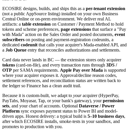
ECOSIRE designs, builds, and ships this as a
per-tenant extension
(not a public AppSource listing) installed on your own Business
Central Online or on-prem environment. We deliver real AL
artifacts: a
table extension
on Customer / Payment Method to hold
tokens and scheme preferences,
page extensions
that surface a "Pay
with Mada" action on the Sales Order and posted documents,
event
subscribers
on posting and payment-registration codeunits, a
dedicated
codeunit
that calls your acquirer's Mada-enabled API, and
a
Job Queue
entry that reconciles authorizations and settlements.
Card data never lands in BC — the extension stores only acquirer
tokens
(card-on-file), and every transaction runs through
3DS /
OTP
per SAMA requirements.
Apple Pay over Mada
is supported
where your acquirer exposes it. Approval/decline reason codes,
settlement references, and reconciliation status are written back to
the ledger so Finance has a clean audit trail.
Because it is custom-built, we adapt to
your
acquirer (HyperPay,
PayTabs, Moyasar, Tap, or your bank's gateway), your
permission
sets
, and your chart of accounts. Optional
Dataverse / Power
Platform
sync exposes payment status to Power BI and model-
driven apps. Honest delivery: a typical build is
5–10 business days
,
after which ECOSIRE installs, smoke-tests in your sandbox, and
promotes to production with you.