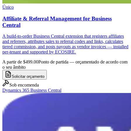
Único
Affiliate & Referral Management for Business
Central
A build-to-order Business Central extension that registers affiliates
and referrers, attributes sales to referral codes and links, calculates
tiered commission, and posts payouts as vendor invoices — installed
per-tenant and supported by ECOSIRE.
A partir de $499.00
Ponto de partida — orçamentado de acordo com
o seu âmbito
Solicitar orçamento
Sob encomenda
Dynamics 365 Business Central