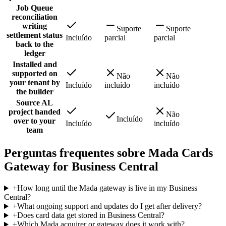
Job Queue
reconciliation
writing
Suporte
Suporte
settlement status
Incluído
parcial
parcial
back to the
ledger
Installed and
supported on
Não
Não
your tenant by
Incluído
incluído
incluído
the builder
Source AL
project handed
Não
Incluído
over to your
Incluído
incluído
team
Perguntas frequentes sobre Mada Cards
Gateway for Business Central
+
How long until the Mada gateway is live in my Business
Central?
+
What ongoing support and updates do I get after delivery?
+
Does card data get stored in Business Central?
+
Which Mada acquirer or gateway does it work with?