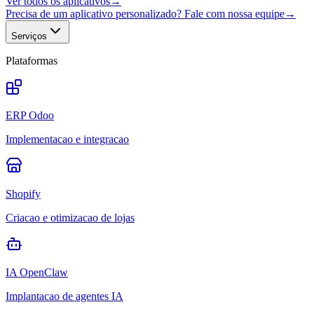
Ver todos os aplicativos
→
Precisa de um aplicativo personalizado? Fale com nossa equipe
→
Serviços
Plataformas
ERP Odoo
Implementacao e integracao
Shopify
Criacao e otimizacao de lojas
IA OpenClaw
Implantacao de agentes IA