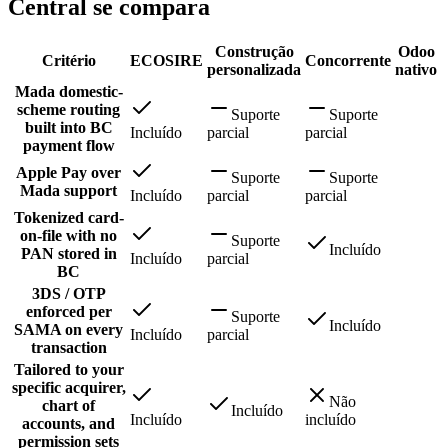
Central se compara
Construção
Odoo
Critério
ECOSIRE
Concorrente
personalizada
nativo
Mada domestic-
scheme routing
Suporte
Suporte
built into BC
Incluído
parcial
parcial
payment flow
Apple Pay over
Suporte
Suporte
Mada support
Incluído
parcial
parcial
Tokenized card-
on-file with no
Suporte
Incluído
PAN stored in
Incluído
parcial
BC
3DS / OTP
enforced per
Suporte
Incluído
SAMA on every
Incluído
parcial
transaction
Tailored to your
specific acquirer,
Não
chart of
Incluído
Incluído
incluído
accounts, and
permission sets