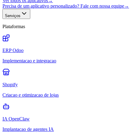
Ver todos os aplicativos
→
Precisa de um aplicativo personalizado? Fale com nossa equipe
→
Serviços
Plataformas
ERP Odoo
Implementacao e integracao
Shopify
Criacao e otimizacao de lojas
IA OpenClaw
Implantacao de agentes IA