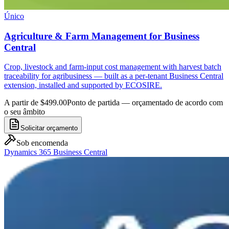
Único
Agriculture & Farm Management for Business
Central
Crop, livestock and farm-input cost management with harvest batch
traceability for agribusiness — built as a per-tenant Business Central
extension, installed and supported by ECOSIRE.
A partir de $499.00
Ponto de partida — orçamentado de acordo com
o seu âmbito
Solicitar orçamento
Sob encomenda
Dynamics 365 Business Central