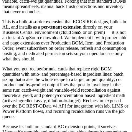
variable, catch-weight quantities. Forcing that into standard BOMs
means spreadsheets, manual back-flush corrections and inventory
that never reconciles.
This is a build-to-order extension that ECOSIRE designs, builds in
AL, and installs as a
per-tenant extension
directly on your
Business Central environment (cloud SaaS or on-prem) — it is not
an instant AppSource download. We implement it with proper table
and page extensions over Production BOM, Item, and Production
Order; event subscribers on order release, refresh and consumption
posting; and dedicated permission sets so your operators see only
what they should.
What you get: recipe/formula cards that replace rigid BOM
quantities with ratio- and percentage-based ingredient lines; batch
sizing that scales the whole recipe to a target output quantity; co-
product and by-product output lines that post to inventory in the
same run; catch-weight and variable-yield reconciliation against
theoretical yield; and potency/concentration-based ingredient math
(active-ingredient assay, dilution-to-target). Recipes are exposed
over the BC REST/OData v4 API for integration with lab, LIMS or
Power Platform flows, and recurring recalculation runs via the job
queue.
Because it's built on standard BC extension points, it survives
Microsoft's monthly and major updates, ships through your existing