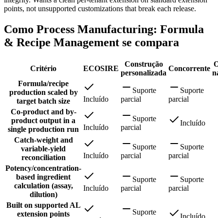
points, not unsupported customizations that break each release.
Como Process Manufacturing: Formula
& Recipe Management se compara
Construção
O
Critério
ECOSIRE
Concorrente
personalizada
n
Formula/recipe
Suporte
Suporte
production scaled by
Incluído
parcial
parcial
target batch size
Co-product and by-
Suporte
product output in a
Incluído
Incluído
parcial
single production run
Catch-weight and
Suporte
Suporte
variable-yield
Incluído
parcial
parcial
reconciliation
Potency/concentration-
based ingredient
Suporte
Suporte
calculation (assay,
Incluído
parcial
parcial
dilution)
Built on supported AL
Suporte
extension points
Incluído