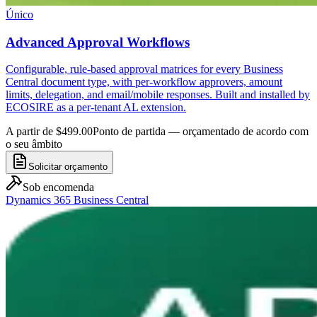
Único
Advanced Approval Workflows
Configurable, rule-based approval matrices for every Business
Central document type, with per-workflow approvers, amount
limits, delegation, and email/mobile responses. Built and installed by
ECOSIRE as a per-tenant AL extension.
A partir de $499.00
Ponto de partida — orçamentado de acordo com
o seu âmbito
Solicitar orçamento
Sob encomenda
Dynamics 365 Business Central