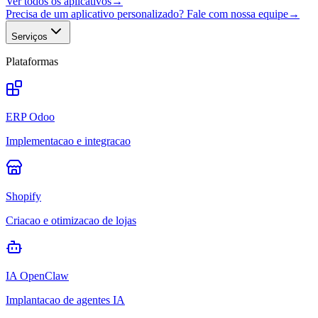
Ver todos os aplicativos
→
Precisa de um aplicativo personalizado? Fale com nossa equipe
→
Serviços
Plataformas
ERP Odoo
Implementacao e integracao
Shopify
Criacao e otimizacao de lojas
IA OpenClaw
Implantacao de agentes IA