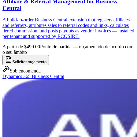
Affiliate & Referral Management for Business
Central
A build-to-order Business Central extension that registers affiliates
and referrers, attributes sales to referral codes and links, calculates
tiered commission, and posts payouts as vendor invoices — installed
per-tenant and supported by ECOSIRE.
A partir de $499.00
Ponto de partida — orçamentado de acordo com
o seu âmbito
Solicitar orçamento
Sob encomenda
Dynamics 365 Business Central