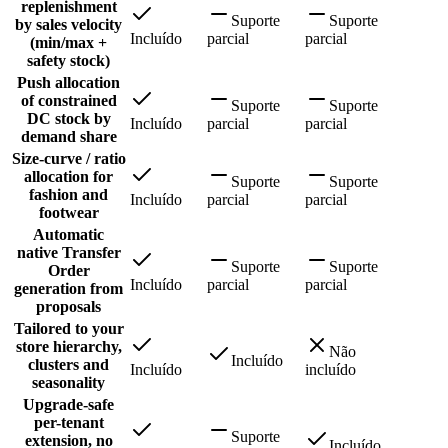
replenishment
Suporte
Suporte
by sales velocity
Incluído
parcial
parcial
(min/max +
safety stock)
Push allocation
of constrained
Suporte
Suporte
DC stock by
Incluído
parcial
parcial
demand share
Size-curve / ratio
allocation for
Suporte
Suporte
fashion and
Incluído
parcial
parcial
footwear
Automatic
native Transfer
Suporte
Suporte
Order
Incluído
parcial
parcial
generation from
proposals
Tailored to your
store hierarchy,
Não
Incluído
clusters and
Incluído
incluído
seasonality
Upgrade-safe
per-tenant
Suporte
extension, no
Incluído