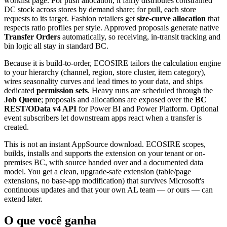
worklist page. For push allocation, it fairly distributes constrained
DC stock across stores by demand share; for pull, each store
requests to its target. Fashion retailers get
size-curve allocation
that
respects ratio profiles per style. Approved proposals generate native
Transfer Orders
automatically, so receiving, in-transit tracking and
bin logic all stay in standard BC.
Because it is build-to-order, ECOSIRE tailors the calculation engine
to your hierarchy (channel, region, store cluster, item category),
wires seasonality curves and lead times to your data, and ships
dedicated
permission sets
. Heavy runs are scheduled through the
Job Queue
; proposals and allocations are exposed over the
BC
REST/OData v4 API
for Power BI and Power Platform. Optional
event subscribers let downstream apps react when a transfer is
created.
This is not an instant AppSource download. ECOSIRE scopes,
builds, installs and supports the extension on your tenant or on-
premises BC, with source handed over and a documented data
model. You get a clean, upgrade-safe extension (table/page
extensions, no base-app modification) that survives Microsoft's
continuous updates and that your own AL team — or ours — can
extend later.
O que você ganha