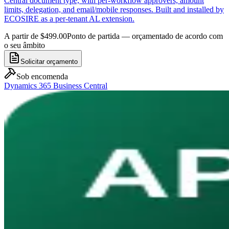
Central document type, with per-workflow approvers, amount
limits, delegation, and email/mobile responses. Built and installed by
ECOSIRE as a per-tenant AL extension.
A partir de $499.00
Ponto de partida — orçamentado de acordo com
o seu âmbito
Solicitar orçamento
Sob encomenda
Dynamics 365 Business Central