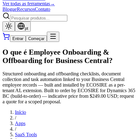
Ver todas as ferramentas
→
Blogue
Recursos
Contato
pt
Entrar
Começar
O que é Employee Onboarding &
Offboarding for Business Central?
Structured onboarding and offboarding checklists, document
collection and task automation linked to your Business Central
employee records — built and installed by ECOSIRE as a per-
tenant AL extension. Built to order by ECOSIRE for Dynamics 365
BC (build-to-order) — indicative price from $249.00 USD; request
a quote for a scoped proposal.
Início
/
Apps
/
SaaS Tools