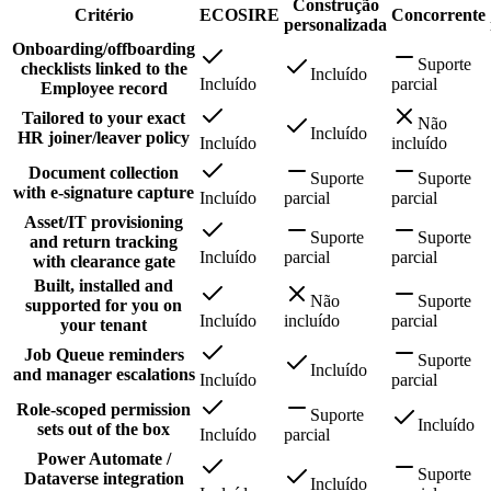
Construção
Critério
ECOSIRE
Concorrente
personalizada
Onboarding/offboarding
Suporte
checklists linked to the
Incluído
Incluído
parcial
Employee record
Tailored to your exact
Não
Incluído
HR joiner/leaver policy
Incluído
incluído
Document collection
Suporte
Suporte
with e-signature capture
Incluído
parcial
parcial
Asset/IT provisioning
Suporte
Suporte
and return tracking
Incluído
parcial
parcial
with clearance gate
Built, installed and
Não
Suporte
supported for you on
Incluído
incluído
parcial
your tenant
Job Queue reminders
Suporte
Incluído
and manager escalations
Incluído
parcial
Role-scoped permission
Suporte
Incluído
sets out of the box
Incluído
parcial
Power Automate /
Suporte
Dataverse integration
Incluído