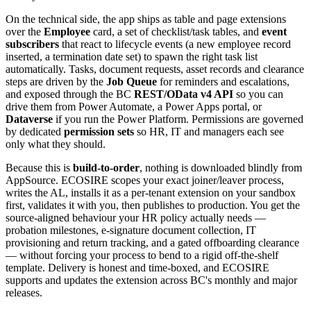
On the technical side, the app ships as table and page extensions
over the
Employee
card, a set of checklist/task tables, and
event
subscribers
that react to lifecycle events (a new employee record
inserted, a termination date set) to spawn the right task list
automatically. Tasks, document requests, asset records and clearance
steps are driven by the
Job Queue
for reminders and escalations,
and exposed through the BC
REST/OData v4 API
so you can
drive them from Power Automate, a Power Apps portal, or
Dataverse
if you run the Power Platform. Permissions are governed
by dedicated
permission sets
so HR, IT and managers each see
only what they should.
Because this is
build-to-order
, nothing is downloaded blindly from
AppSource. ECOSIRE scopes your exact joiner/leaver process,
writes the AL, installs it as a per-tenant extension on your sandbox
first, validates it with you, then publishes to production. You get the
source-aligned behaviour your HR policy actually needs —
probation milestones, e-signature document collection, IT
provisioning and return tracking, and a gated offboarding clearance
— without forcing your process to bend to a rigid off-the-shelf
template. Delivery is honest and time-boxed, and ECOSIRE
supports and updates the extension across BC's monthly and major
releases.