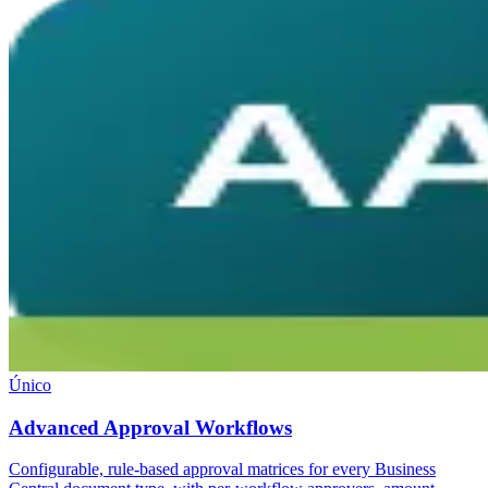
Único
Advanced Approval Workflows
Configurable, rule-based approval matrices for every Business