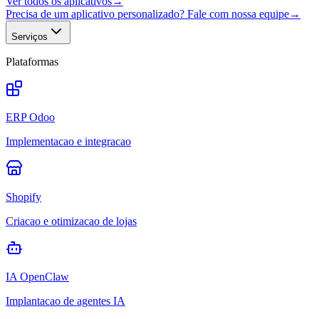
Ver todos os aplicativos
→
Precisa de um aplicativo personalizado? Fale com nossa equipe
→
Serviços
Plataformas
ERP Odoo
Implementacao e integracao
Shopify
Criacao e otimizacao de lojas
IA OpenClaw
Implantacao de agentes IA