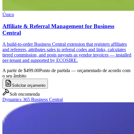
Único
Affiliate & Referral Management for Business
Central
A build-to-order Business Central extension that registers affiliates
and referrers, attributes sales to referral codes and links, calculates
tiered commission, and posts payouts as vendor invoices — installed
per-tenant and supported by ECOSIRE.
A partir de $499.00
Ponto de partida — orçamentado de acordo com
o seu âmbito
Solicitar orçamento
Sob encomenda
Dynamics 365 Business Central