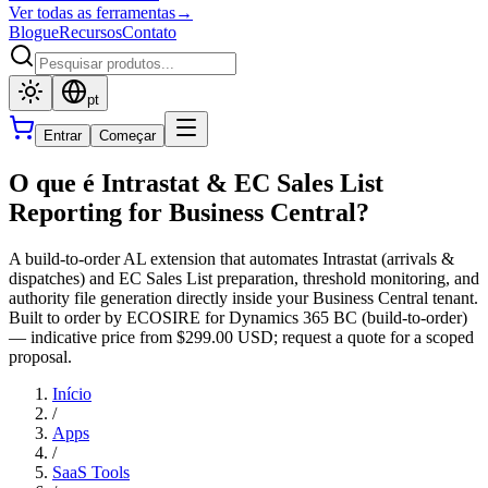
Ver todas as ferramentas
→
Blogue
Recursos
Contato
pt
Entrar
Começar
O que é Intrastat & EC Sales List
Reporting for Business Central?
A build-to-order AL extension that automates Intrastat (arrivals &
dispatches) and EC Sales List preparation, threshold monitoring, and
authority file generation directly inside your Business Central tenant.
Built to order by ECOSIRE for Dynamics 365 BC (build-to-order)
— indicative price from $299.00 USD; request a quote for a scoped
proposal.
Início
/
Apps
/
SaaS Tools