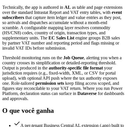
Technically, the app is authored in
AL
as table and page extensions
over the standard Intrastat Report and VAT entry tables, with
event
subscribers
that capture item ledger and value entries as they post,
so arrivals and dispatches accumulate without a month-end
scramble. A configurable mapping layer resolves commodity
(HS/CN8) codes, country of origin, transaction types, and
supplementary units. The
EC Sales List
engine groups B2B sales
by partner VAT number and reporting period and flags missing or
invalid VAT IDs before submission.
Threshold monitoring runs on the
Job Queue
, alerting you when a
country crosses its simplification or detailed-reporting threshold.
Output is produced in the
authority-specific file format
your
jurisdiction requires (e.g., fixed-width, XML, or CSV for portal
upload), with optional API push where the tax authority exposes
one. Role-tailored
permission sets
keep filing access scoped, and
figures stay reconcilable to your VAT return. Where you run Power
Platform, declaration status can surface in
Dataverse
for dashboards
and approvals.
O que você ganha
A per-tenant Business Central AL extension (.app) built to