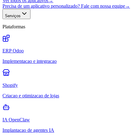
Ver todos os aplicativos
→
Precisa de um aplicativo personalizado? Fale com nossa equipe
→
Serviços
Plataformas
ERP Odoo
Implementacao e integracao
Shopify
Criacao e otimizacao de lojas
IA OpenClaw
Implantacao de agentes IA