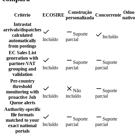
Construção
Odoo
Critério
ECOSIRE
Concorrente
personalizada
nativo
Intrastat
arrivals/dispatches
Suporte
calculated
Incluído
Incluído
parcial
automatically
from postings
EC Sales List
generation with
Suporte
Suporte
partner-VAT
Incluído
parcial
parcial
grouping and
validation
Per-country
threshold
Não
Suporte
monitoring with
Incluído
incluído
parcial
proactive Job
Queue alerts
Authority-specific
file formats
Suporte
Suporte
matched to your
Incluído
parcial
parcial
exact national
portals