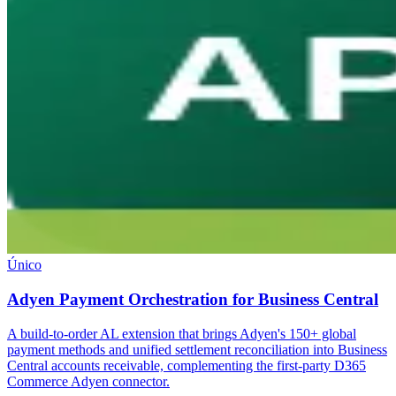
Único
Adyen Payment Orchestration for Business Central
A build-to-order AL extension that brings Adyen's 150+ global
payment methods and unified settlement reconciliation into Business
Central accounts receivable, complementing the first-party D365
Commerce Adyen connector.