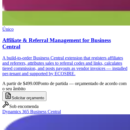
Único
Affiliate & Referral Management for Business
Central
A build-to-order Business Central extension that registers affiliates
and referrers, attributes sales to referral codes and links, calculates
tiered commission, and posts payouts as vendor invoices — installed
per-tenant and supported by ECOSIRE.
A partir de $499.00
Ponto de partida — orçamentado de acordo com
o seu âmbito
Solicitar orçamento
Sob encomenda
Dynamics 365 Business Central