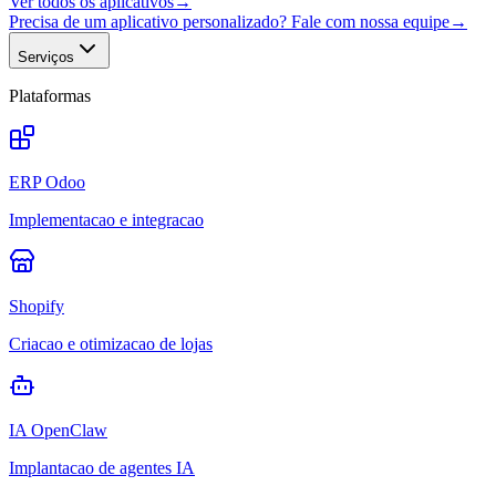
Ver todos os aplicativos
→
Precisa de um aplicativo personalizado? Fale com nossa equipe
→
Serviços
Plataformas
ERP Odoo
Implementacao e integracao
Shopify
Criacao e otimizacao de lojas
IA OpenClaw
Implantacao de agentes IA