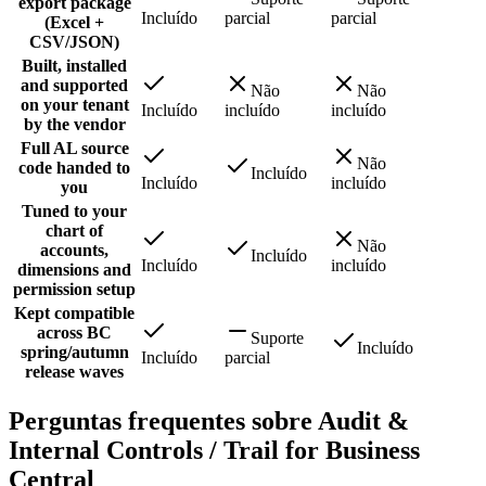
export package
Incluído
parcial
parcial
(Excel +
CSV/JSON)
Built, installed
and supported
Não
Não
on your tenant
Incluído
incluído
incluído
by the vendor
Full AL source
Não
code handed to
Incluído
Incluído
incluído
you
Tuned to your
chart of
Não
accounts,
Incluído
Incluído
incluído
dimensions and
permission setup
Kept compatible
across BC
Suporte
Incluído
spring/autumn
Incluído
parcial
release waves
Perguntas frequentes sobre Audit &
Internal Controls / Trail for Business
Central