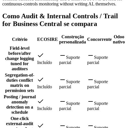
continuous-controls monitoring without writing AL themselves.
Como Audit & Internal Controls / Trail
for Business Central se compara
Construção
Odoo
Critério
ECOSIRE
Concorrente
personalizada
nativo
Field-level
before/after
Suporte
Suporte
change logging
Incluído
parcial
parcial
tuned for
auditors
Segregation-of-
duties conflict
Suporte
Suporte
matrix on
Incluído
parcial
parcial
permission sets
Posting / journal
anomaly
Suporte
Suporte
detection on a
Incluído
parcial
parcial
schedule
One-click
external-audit
Suporte
Suporte