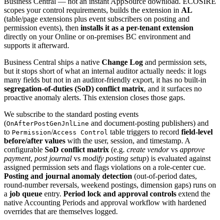
Business Central — not an instant AppSource download. ECOSIRE
scopes your control requirements, builds the extension in
AL
(table/page extensions plus event subscribers on posting and
permission events), then
installs it as a per-tenant extension
directly on your Online or on-premises BC environment and
supports it afterward.
Business Central ships a native
Change Log
and permission sets,
but it stops short of what an internal auditor actually needs: it logs
many fields but not in an auditor-friendly export, it has no built-in
segregation-of-duties (SoD) conflict matrix
, and it surfaces no
proactive anomaly alerts. This extension closes those gaps.
We subscribe to the standard posting events
(
and document-posting publishers) and
OnAfterPostGenJnlLine
to
/
table triggers to record
field-level
Permission
Access Control
before/after values
with the user, session, and timestamp. A
configurable
SoD conflict matrix
(e.g.
create vendor
vs
approve
payment
,
post journal
vs
modify posting setup
) is evaluated against
assigned permission sets and flags violations on a role-center cue.
Posting and journal anomaly detection
(out-of-period dates,
round-number reversals, weekend postings, dimension gaps) runs on
a
job queue
entry.
Period lock and approval controls
extend the
native Accounting Periods and approval workflow with hardened
overrides that are themselves logged.