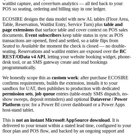
waitlist capture, and cover/turn analytics — all tied back to your
POS so seating, ordering and billing stay in one ledger.
ECOSIRE designs the data model with new AL tables (Floor Area,
Table, Reservation, Waitlist Entry, Service Turn) plus
table and
page extensions
that surface table and cover context on POS sales
documents.
Event subscribers
keep table status in sync as POS
transactions are opened, fired and settled, so a table flips from
Seated
to
Available
the moment the check is closed — no double-
seating. Reservations and waitlist entries are exposed over the
BC
REST/OData v4 API
, letting your website booking widget, phone-
desk tool, or an SMS gateway create and read bookings
programmatically.
We honestly scope this as
custom work
: after purchase ECOSIRE
confirms requirements, builds the extension, installs it to your
sandbox for UAT, then publishes to production with dedicated
permission sets
,
job queue
entries (table-ready SMS dispatch, no-
show sweeps, deposit reminders) and optional
Dataverse / Power
Platform
sync for a Power BI cover dashboard or a Power Apps
host-stand tablet.
This is
not an instant Microsoft AppSource download
. It is
delivered to your tenant within a stated lead time, configured to your
floor plan and POS flow, and backed by an ongoing support and