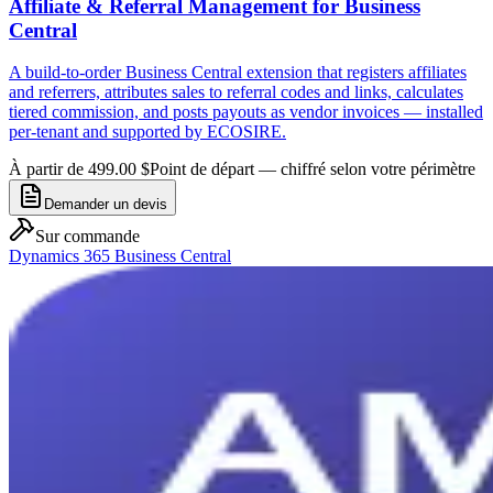
Affiliate & Referral Management for Business
Central
A build-to-order Business Central extension that registers affiliates
and referrers, attributes sales to referral codes and links, calculates
tiered commission, and posts payouts as vendor invoices — installed
per-tenant and supported by ECOSIRE.
À partir de 499.00 $
Point de départ — chiffré selon votre périmètre
Demander un devis
Sur commande
Dynamics 365 Business Central