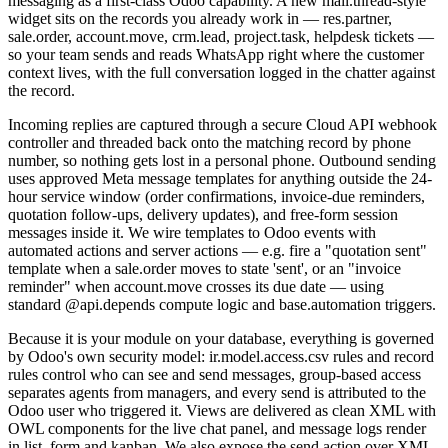
messaging as a first-class Odoo capability. A new mail.thread-style
widget sits on the records you already work in — res.partner,
sale.order, account.move, crm.lead, project.task, helpdesk tickets —
so your team sends and reads WhatsApp right where the customer
context lives, with the full conversation logged in the chatter against
the record.
Incoming replies are captured through a secure Cloud API webhook
controller and threaded back onto the matching record by phone
number, so nothing gets lost in a personal phone. Outbound sending
uses approved Meta message templates for anything outside the 24-
hour service window (order confirmations, invoice-due reminders,
quotation follow-ups, delivery updates), and free-form session
messages inside it. We wire templates to Odoo events with
automated actions and server actions — e.g. fire a "quotation sent"
template when a sale.order moves to state 'sent', or an "invoice
reminder" when account.move crosses its due date — using
standard @api.depends compute logic and base.automation triggers.
Because it is your module on your database, everything is governed
by Odoo's own security model: ir.model.access.csv rules and record
rules control who can see and send messages, group-based access
separates agents from managers, and every send is attributed to the
Odoo user who triggered it. Views are delivered as clean XML with
OWL components for the live chat panel, and message logs render
in list, form and kanban. We also expose the send action over XML-