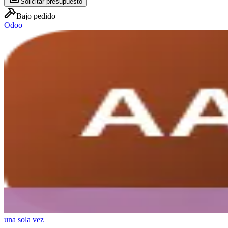
Solicitar presupuesto
Bajo pedido
Odoo
una sola vez