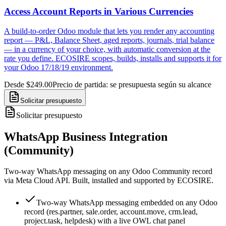
Access Account Reports in Various Currencies
A build-to-order Odoo module that lets you render any accounting
report — P&L, Balance Sheet, aged reports, journals, trial balance
— in a currency of your choice, with automatic conversion at the
rate you define. ECOSIRE scopes, builds, installs and supports it for
your Odoo 17/18/19 environment.
Desde $249.00
Precio de partida: se presupuesta según su alcance
Solicitar presupuesto
Solicitar presupuesto
WhatsApp Business Integration
(Community)
Two-way WhatsApp messaging on any Odoo Community record
via Meta Cloud API. Built, installed and supported by ECOSIRE.
Two-way WhatsApp messaging embedded on any Odoo
record (res.partner, sale.order, account.move, crm.lead,
project.task, helpdesk) with a live OWL chat panel