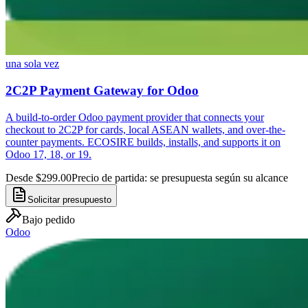
una sola vez
2C2P Payment Gateway for Odoo
A build-to-order Odoo payment provider that connects your
checkout to 2C2P for cards, local ASEAN wallets, and over-the-
counter payments. ECOSIRE builds, installs, and supports it on
Odoo 17, 18, or 19.
Desde $299.00
Precio de partida: se presupuesta según su alcance
Solicitar presupuesto
Bajo pedido
Odoo