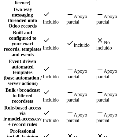
licence)
Two-way
messaging
Apoyo
Apoyo
threaded onto
Incluido
parcial
parcial
Odoo records
Built and
configured to
No
your exact
Incluido
Incluido
incluido
records, templates
and events
Event-driven
automated
Apoyo
Apoyo
templates
Incluido
parcial
parcial
(base.automation /
server actions)
Bulk / broadcast
Apoyo
Apoyo
to filtered
Incluido
parcial
parcial
recordsets
Role-based access
via
Apoyo
Apoyo
ir.model.access.csv
Incluido
parcial
parcial
+ record rules
Professional
install, training