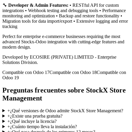
🔧
Developer & Admin Features:
• RESTful API for custom
integrations • Webhook testing and debugging tools • Performance
monitoring and optimization • Backup and restore functionality •
Migration tools for data import/export • Extensive logging and error
tracking
Perfect for enterprise e-commerce businesses requiring the most
advanced Stockx-Odoo integration with cutting-edge features and
modern design.
Developed by ECOSIRE (PRIVATE) LIMITED - Enterprise
Solutions Division.
Compatible con Odoo 17
Compatible con Odoo 18
Compatible con
Odoo 19
Preguntas frecuentes sobre StockX Store
Management
+
¿Qué versiones de Odoo admite StockX Store Management?
+
¿Existe una prueba gratuita?
+
¿Qué incluye la licencia?
+
¿Cuánto tiempo lleva la instalación?
+
¿Qué pasa después de los primeros 12 meses?