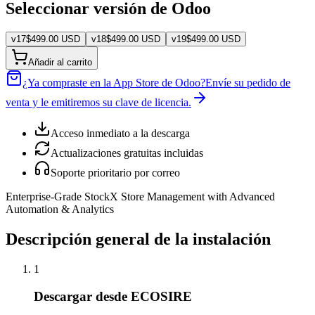
Seleccionar versión de Odoo
v
17
$
499.00
USD
v
18
$
499.00
USD
v
19
$
499.00
USD
Añadir al carrito
¿Ya compraste en la App Store de Odoo?
Envíe su pedido de
venta y le emitiremos su clave de licencia.
Acceso inmediato a la descarga
Actualizaciones gratuitas incluidas
Soporte prioritario por correo
Enterprise-Grade StockX Store Management with Advanced
Automation & Analytics
Descripción general de la instalación
1
Descargar desde ECOSIRE