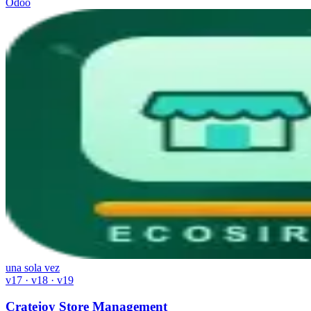
Odoo
una sola vez
v17 · v18 · v19
Cratejoy Store Management