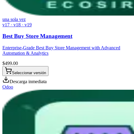
una sola vez
v17 · v18 · v19
Best Buy Store Management
Enterprise-Grade Best Buy Store Management with Advanced
Automation & Analytics
$
499.00
Seleccionar versión
Descarga inmediata
Odoo