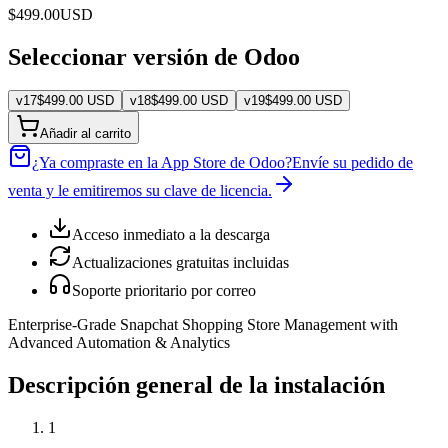
$
499.00
USD
Seleccionar versión de Odoo
v
17
$
499.00
USD
v
18
$
499.00
USD
v
19
$
499.00
USD
Añadir al carrito
¿Ya compraste en la App Store de Odoo?
Envíe su pedido de
venta y le emitiremos su clave de licencia.
Acceso inmediato a la descarga
Actualizaciones gratuitas incluidas
Soporte prioritario por correo
Enterprise-Grade Snapchat Shopping Store Management with
Advanced Automation & Analytics
Descripción general de la instalación
1