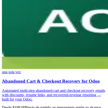
una sola vez
Abandoned Cart & Checkout Recovery for Odoo
Automated multi-step abandoned-cart and checkout recovery emails
with discounts, resume links, and recovered-revenue reporting —
built for your Odoo.
Desde $199.00
Precio de partida: se presupuesta según su alcance