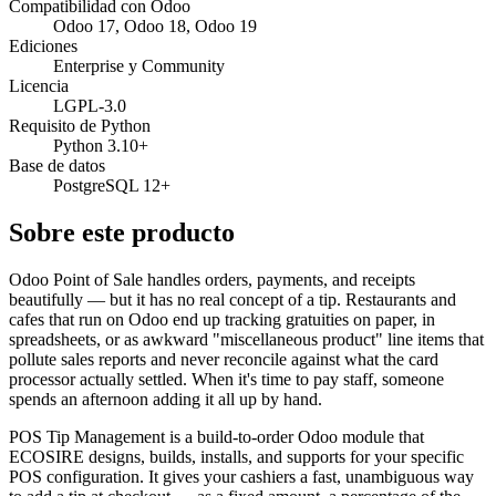
Compatibilidad con Odoo
Odoo 17, Odoo 18, Odoo 19
Ediciones
Enterprise y Community
Licencia
LGPL-3.0
Requisito de Python
Python 3.10+
Base de datos
PostgreSQL 12+
Sobre este producto
Odoo Point of Sale handles orders, payments, and receipts
beautifully — but it has no real concept of a tip. Restaurants and
cafes that run on Odoo end up tracking gratuities on paper, in
spreadsheets, or as awkward "miscellaneous product" line items that
pollute sales reports and never reconcile against what the card
processor actually settled. When it's time to pay staff, someone
spends an afternoon adding it all up by hand.
POS Tip Management is a build-to-order Odoo module that
ECOSIRE designs, builds, installs, and supports for your specific
POS configuration. It gives your cashiers a fast, unambiguous way