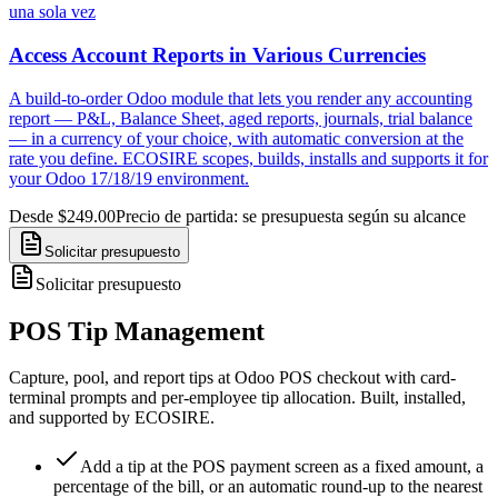
una sola vez
Access Account Reports in Various Currencies
A build-to-order Odoo module that lets you render any accounting
report — P&L, Balance Sheet, aged reports, journals, trial balance
— in a currency of your choice, with automatic conversion at the
rate you define. ECOSIRE scopes, builds, installs and supports it for
your Odoo 17/18/19 environment.
Desde $249.00
Precio de partida: se presupuesta según su alcance
Solicitar presupuesto
Solicitar presupuesto
POS Tip Management
Capture, pool, and report tips at Odoo POS checkout with card-
terminal prompts and per-employee tip allocation. Built, installed,
and supported by ECOSIRE.
Add a tip at the POS payment screen as a fixed amount, a
percentage of the bill, or an automatic round-up to the nearest