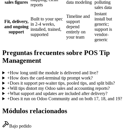
sales figures
data modeling
polluting
reports
sales data
Instant
Timeline and
Built to your spec
install but
Fit, delivery,
support
in 2-4 weeks,
generic;
and ongoing
depend
installed, trained,
support is
support
entirely on
supported
vendor-
your team
generic
Preguntas frecuentes sobre POS Tip
Management
+
How long until the module is delivered and live?
+
How does the card-terminal tip prompt work?
+
Does it support per-waiter tips, pooled tips, and split bills?
+
Will tips distort my Odoo sales and accounting reports?
+
What support and updates are included after delivery?
+
Does it run on Odoo Community and on both 17, 18, and 19?
Módulos relacionados
Bajo pedido