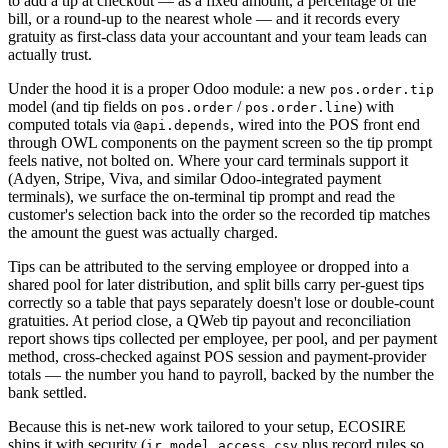
to add a tip at checkout — as a fixed amount, a percentage of the
bill, or a round-up to the nearest whole — and it records every
gratuity as first-class data your accountant and your team leads can
actually trust.
Under the hood it is a proper Odoo module: a new
pos.order.tip
model (and tip fields on
/
) with
pos.order
pos.order.line
computed totals via
, wired into the POS front end
@api.depends
through OWL components on the payment screen so the tip prompt
feels native, not bolted on. Where your card terminals support it
(Adyen, Stripe, Viva, and similar Odoo-integrated payment
terminals), we surface the on-terminal tip prompt and read the
customer's selection back into the order so the recorded tip matches
the amount the guest was actually charged.
Tips can be attributed to the serving employee or dropped into a
shared pool for later distribution, and split bills carry per-guest tips
correctly so a table that pays separately doesn't lose or double-count
gratuities. At period close, a QWeb tip payout and reconciliation
report shows tips collected per employee, per pool, and per payment
method, cross-checked against POS session and payment-provider
totals — the number you hand to payroll, backed by the number the
bank settled.
Because this is net-new work tailored to your setup, ECOSIRE
ships it with security (
plus record rules so
ir.model.access.csv