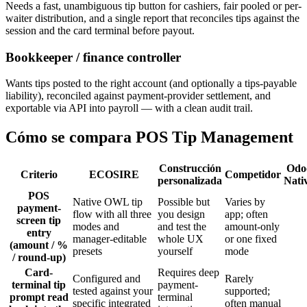
Needs a fast, unambiguous tip button for cashiers, fair pooled or per-
waiter distribution, and a single report that reconciles tips against the
session and the card terminal before payout.
Bookkeeper / finance controller
Wants tips posted to the right account (and optionally a tips-payable
liability), reconciled against payment-provider settlement, and
exportable via API into payroll — with a clean audit trail.
Cómo se compara POS Tip Management
Construcción
Odo
Criterio
ECOSIRE
Competidor
personalizada
Nati
POS
Native OWL tip
Possible but
Varies by
payment-
flow with all three
you design
app; often
screen tip
modes and
and test the
amount-only
entry
manager-editable
whole UX
or one fixed
(amount / %
presets
yourself
mode
/ round-up)
Card-
Requires deep
Configured and
Rarely
terminal tip
payment-
tested against your
supported;
prompt read
terminal
specific integrated
often manual