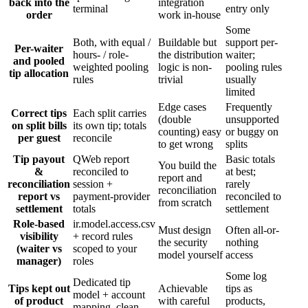
back into the
integration
terminal
entry only
order
work in-house
Some
Both, with equal /
Buildable but
support per-
Per-waiter
hours- / role-
the distribution
waiter;
and pooled
weighted pooling
logic is non-
pooling rules
tip allocation
rules
trivial
usually
limited
Edge cases
Frequently
Correct tips
Each split carries
(double
unsupported
on split bills
its own tip; totals
counting) easy
or buggy on
per guest
reconcile
to get wrong
splits
Tip payout
QWeb report
Basic totals
You build the
&
reconciled to
at best;
report and
reconciliation
session +
rarely
reconciliation
report vs
payment-provider
reconciled to
from scratch
settlement
totals
settlement
Role-based
ir.model.access.csv
Must design
Often all-or-
visibility
+ record rules
the security
nothing
(waiter vs
scoped to your
model yourself
access
manager)
roles
Some log
Dedicated tip
Tips kept out
Achievable
tips as
model + account
of product
with careful
products,
mapping, clean