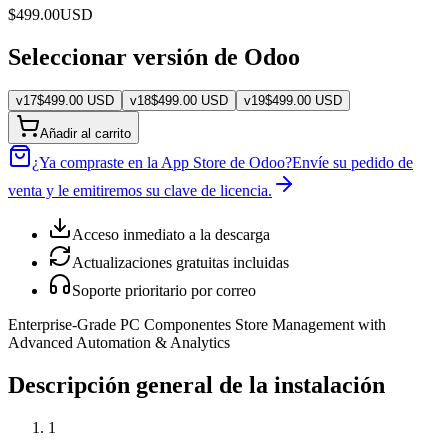
$
499.00
USD
Seleccionar versión de Odoo
v
17
$
499.00
USD
v
18
$
499.00
USD
v
19
$
499.00
USD
Añadir al carrito
¿Ya compraste en la App Store de Odoo?
Envíe su pedido de
venta y le emitiremos su clave de licencia.
Acceso inmediato a la descarga
Actualizaciones gratuitas incluidas
Soporte prioritario por correo
Enterprise-Grade PC Componentes Store Management with
Advanced Automation & Analytics
Descripción general de la instalación
1