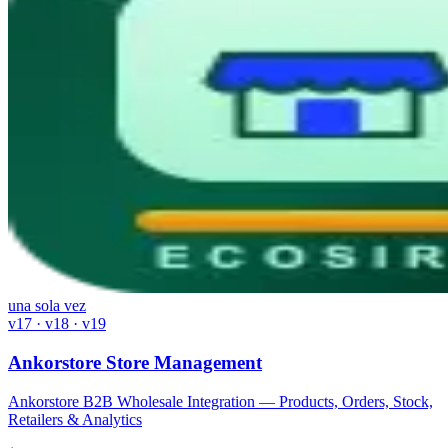
una sola vez
v17 · v18 · v19
Ankorstore Store Management
Ankorstore B2B Wholesale Integration — Products, Orders, Stock,
Retailers & Analytics