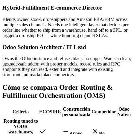
Hybrid-Fulfillment E-commerce Director
Blends owned stock, dropshippers and Amazon FBA/FBM across
multiple sales channels. Needs one intelligent layer that decides per
order line whether to ship from a warehouse, hand off to a 3PL, or
trigger a dropship PO — while honoring channel SLAs.
Odoo Solution Architect / IT Lead
Owns the Odoo instance and refuses black-box apps. Wants a clean,
upgrade-safe addon with proper models, record rules and RPC
endpoints they can read, extend and integrate with existing
storefront and marketplace connectors.
Cómo se compara Order Routing &
Fulfillment Orchestration (OMS)
Construcción
Odoo
Criterio
ECOSIRE
Competidor
personalizada
Nativo
Routing tuned to
YOUR
warehouses,
Apoyo
No