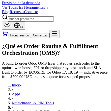
Previsión de la demanda
Ver Todas las Herramientas
→
Blog
Recursos
Contacto
es
Iniciar sesión
Comenzar
¿Qué es Order Routing & Fulfillment
Orchestration (OMS)?
A build-to-order Odoo OMS layer that routes each order to the
optimal warehouse, 3PL or dropshipper by cost, stock and SLA.
Built to order by ECOSIRE for Odoo 17, 18, 19 — indicative price
from $799.00 USD; request a quote for a scoped proposal.
Inicio
/
Apps
/
Multichannel & PIM Tools
/