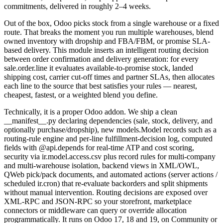
commitments, delivered in roughly 2–4 weeks.
Out of the box, Odoo picks stock from a single warehouse or a fixed
route. That breaks the moment you run multiple warehouses, blend
owned inventory with dropship and FBA/FBM, or promise SLA-
based delivery. This module inserts an intelligent routing decision
between order confirmation and delivery generation: for every
sale.order.line it evaluates available-to-promise stock, landed
shipping cost, carrier cut-off times and partner SLAs, then allocates
each line to the source that best satisfies your rules — nearest,
cheapest, fastest, or a weighted blend you define.
Technically, it is a proper Odoo addon. We ship a clean
__manifest__.py declaring dependencies (sale, stock, delivery, and
optionally purchase/dropship), new models.Model records such as a
routing-rule engine and per-line fulfillment-decision log, computed
fields with @api.depends for real-time ATP and cost scoring,
security via ir.model.access.csv plus record rules for multi-company
and multi-warehouse isolation, backend views in XML/OWL,
QWeb pick/pack documents, and automated actions (server actions /
scheduled ir.cron) that re-evaluate backorders and split shipments
without manual intervention. Routing decisions are exposed over
XML-RPC and JSON-RPC so your storefront, marketplace
connectors or middleware can query or override allocation
programmatically. It runs on Odoo 17, 18 and 19, on Community or