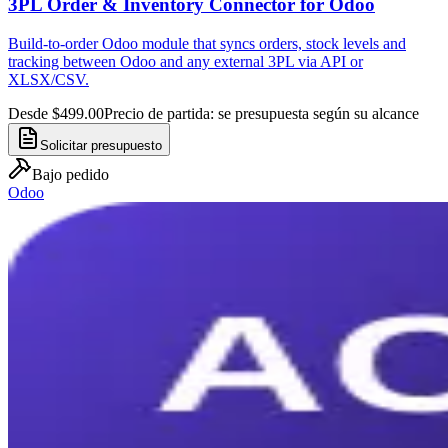
3PL Order & Inventory Connector for Odoo
Build-to-order Odoo module that syncs orders, stock levels and
tracking between Odoo and any external 3PL via API or
XLSX/CSV.
Desde $499.00
Precio de partida: se presupuesta según su alcance
Solicitar presupuesto
Bajo pedido
Odoo