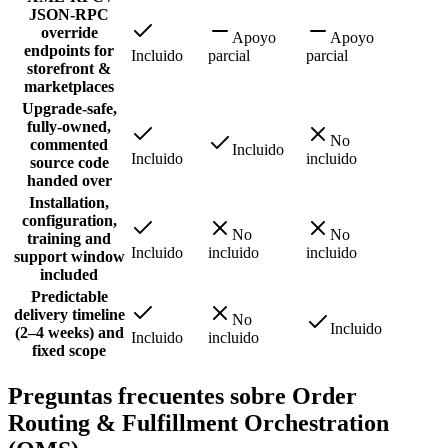
JSON-RPC
override
Apoyo
Apoyo
endpoints for
Incluido
parcial
parcial
storefront &
marketplaces
Upgrade-safe,
fully-owned,
No
commented
Incluido
Incluido
incluido
source code
handed over
Installation,
configuration,
No
No
training and
Incluido
incluido
incluido
support window
included
Predictable
delivery timeline
No
Incluido
(2–4 weeks) and
Incluido
incluido
fixed scope
Preguntas frecuentes sobre Order
Routing & Fulfillment Orchestration