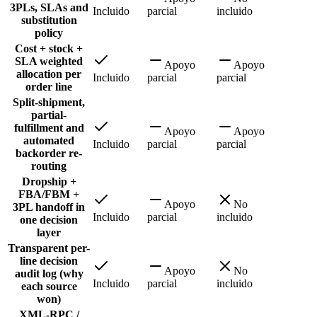
3PLs, SLAs and
Incluido
parcial
incluido
substitution
policy
Cost + stock +
SLA weighted
Apoyo
Apoyo
allocation per
Incluido
parcial
parcial
order line
Split-shipment,
partial-
fulfillment and
Apoyo
Apoyo
automated
Incluido
parcial
parcial
backorder re-
routing
Dropship +
FBA/FBM +
Apoyo
No
3PL handoff in
Incluido
parcial
incluido
one decision
layer
Transparent per-
line decision
Apoyo
No
audit log (why
Incluido
parcial
incluido
each source
won)
XML-RPC /