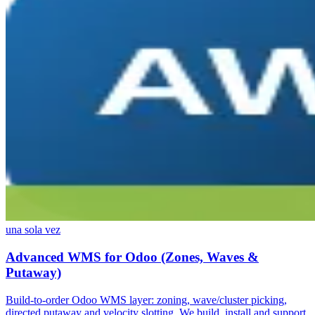
una sola vez
Advanced WMS for Odoo (Zones, Waves &
Putaway)
Build-to-order Odoo WMS layer: zoning, wave/cluster picking,
directed putaway and velocity slotting. We build, install and support