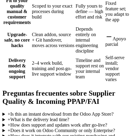
Fit to your
Fixed
quality
Scoped to your exact
Fully yours to
feature set;
manual &
processes during
define — high
you adapt to
customer
build
effort and risk
the app
requirements
Depends
Upgrade-
Clean addon, source
entirely on
Apoyo
safe, no core
+ Git handover,
internal
parcial
hacks
moves across versions
engineering
discipline
Self-serve
Delivery
Timeline and
2–4 week build,
install;
model &
support rest on
training and post-go-
vendor
ongoing
your internal
live support window
support
support
team
varies
Preguntas frecuentes sobre Supplier
Quality & Incoming PPAP/FAI
+
Is this an instant download from the Odoo App Store?
+
What is the delivery lead time?
+
How does support and updates work after go-live?
+
Does it work on Odoo Community or only Enterprise?
+
How does it integrate with our existing purchasing and