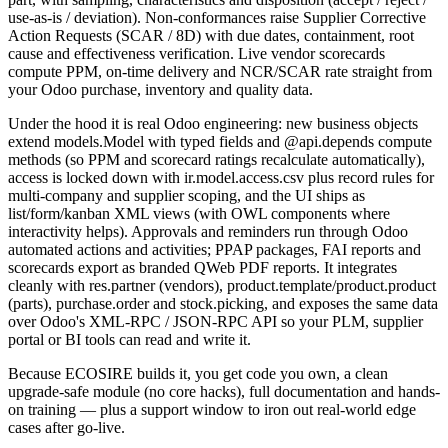
use-as-is / deviation). Non-conformances raise Supplier Corrective
Action Requests (SCAR / 8D) with due dates, containment, root
cause and effectiveness verification. Live vendor scorecards
compute PPM, on-time delivery and NCR/SCAR rate straight from
your Odoo purchase, inventory and quality data.
Under the hood it is real Odoo engineering: new business objects
extend models.Model with typed fields and @api.depends compute
methods (so PPM and scorecard ratings recalculate automatically),
access is locked down with ir.model.access.csv plus record rules for
multi-company and supplier scoping, and the UI ships as
list/form/kanban XML views (with OWL components where
interactivity helps). Approvals and reminders run through Odoo
automated actions and activities; PPAP packages, FAI reports and
scorecards export as branded QWeb PDF reports. It integrates
cleanly with res.partner (vendors), product.template/product.product
(parts), purchase.order and stock.picking, and exposes the same data
over Odoo's XML-RPC / JSON-RPC API so your PLM, supplier
portal or BI tools can read and write it.
Because ECOSIRE builds it, you get code you own, a clean
upgrade-safe module (no core hacks), full documentation and hands-
on training — plus a support window to iron out real-world edge
cases after go-live.