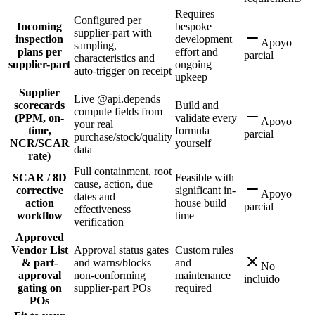
Requires
Configured per
Incoming
bespoke
supplier-part with
inspection
development
Apoyo
sampling,
plans per
effort and
parcial
characteristics and
supplier-part
ongoing
auto-trigger on receipt
upkeep
Supplier
Live @api.depends
scorecards
Build and
compute fields from
(PPM, on-
validate every
Apoyo
your real
time,
formula
parcial
purchase/stock/quality
NCR/SCAR
yourself
data
rate)
Full containment, root
SCAR / 8D
Feasible with
cause, action, due
corrective
significant in-
Apoyo
dates and
action
house build
parcial
effectiveness
workflow
time
verification
Approved
Vendor List
Approval status gates
Custom rules
& part-
and warns/blocks
and
No
approval
non-conforming
maintenance
incluido
gating on
supplier-part POs
required
POs