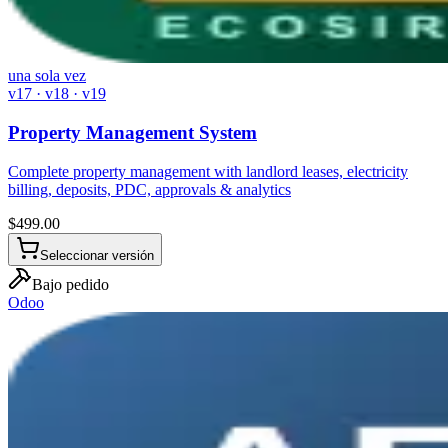
una sola vez
v17 · v18 · v19
Property Management System
Complete property management with landlord leases, electricity
billing, deposits, PDC, approvals & analytics
$
499.00
Seleccionar versión
Bajo pedido
Odoo