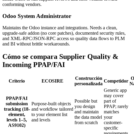
conforming vendors.
Odoo System Administrator
Maintains the Odoo instance and integrations. Needs a clean,
upgrade-safe addon (no core patches), documented security rules,
and XML-RPC/JSON-RPC access so quality data flows to PLM
and BI without brittle workarounds.
Cómo se compara Supplier Quality &
Incoming PPAP/FAI
Construcción
O
Criterio
ECOSIRE
Competidor
personalizada
Na
Generic app
may cover
PPAP/FAI
Possible but
part of
submission
Purpose-built objects
you design
PPAP; rarely
tracking (18-
and workflow tailored
and maintain
matches
element,
to your element list
the data model
your
levels 1–5,
and levels
from scratch
customer-
AS9102)
specific
requirements