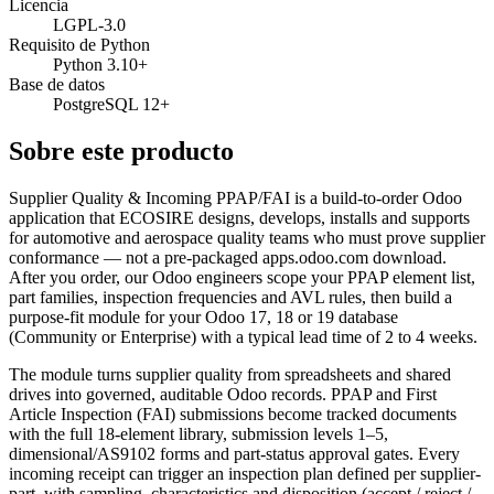
Licencia
LGPL-3.0
Requisito de Python
Python 3.10+
Base de datos
PostgreSQL 12+
Sobre este producto
Supplier Quality & Incoming PPAP/FAI is a build-to-order Odoo
application that ECOSIRE designs, develops, installs and supports
for automotive and aerospace quality teams who must prove supplier
conformance — not a pre-packaged apps.odoo.com download.
After you order, our Odoo engineers scope your PPAP element list,
part families, inspection frequencies and AVL rules, then build a
purpose-fit module for your Odoo 17, 18 or 19 database
(Community or Enterprise) with a typical lead time of 2 to 4 weeks.
The module turns supplier quality from spreadsheets and shared
drives into governed, auditable Odoo records. PPAP and First
Article Inspection (FAI) submissions become tracked documents
with the full 18-element library, submission levels 1–5,
dimensional/AS9102 forms and part-status approval gates. Every
incoming receipt can trigger an inspection plan defined per supplier-
part, with sampling, characteristics and disposition (accept / reject /