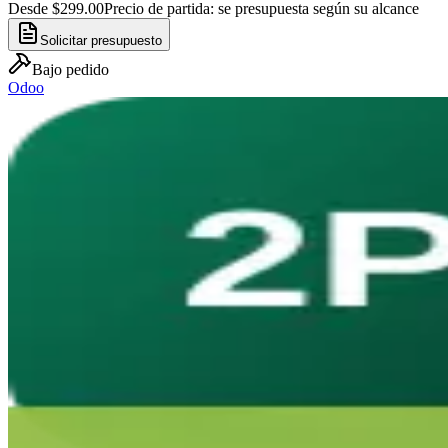
Desde $299.00
Precio de partida: se presupuesta según su alcance
Solicitar presupuesto
Bajo pedido
Odoo