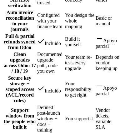
trusted
verification
Auto invoice
Configured
You design the
reconciliation
Basic or
with your
whole
to your
manual
finance team
mapping
journals
Full & partial
Build it
Apoyo
refunds synced
Incluido
yourself
parcial
from Odoo
Clean
Documented
Your team re-
Depends on
upgrades
upgrade
tests every
vendor
across Odoo 17
path, code
upgrade
keeping up
/ 18 / 19
you own
Secure key
storage +
Your
Apoyo
scoped access
responsibility
Incluido
parcial
(ACL/record
to get right
rules)
Defined
Support
Vendor
post-launch
window from
tickets,
window +
You support it
the people who
variable
docs +
built it
SLA
training