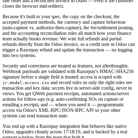
sale order and a reconciled invoice in Odoo — even if the customer
closes the browser mid-redirect.
Because it's built to your spec, the copy on the checkout, the
accepted payment methods, the currency and capture behaviour
(auto-capture vs. authorize-then-capture), the fee/settlement posting,
and the accounting reconciliation rules all match how your finance
team actually books revenue. We wire full refunds and partial
refunds directly from the Odoo invoice, so a credit note in Odoo can
trigger a Razorpay refund and update the transaction — no logging
into two systems.
Security and correctness are treated as features, not afterthoughts.
Webhook payloads are validated with Razorpay's HMAC-SHA256
signature before a single field is trusted; access is scoped with
and record rules so only the right roles see
ir.model.access.csv
transaction and key data; secrets live in server-side config, never in
views. You get QWeb payment receipts, automated actions/server
actions for follow-ups (e.g. auto-confirming SOs on capture or
emailing a receipt), and — where you need it — programmatic
access via Odoo's XML-RPC/JSON-RPC API so your other
systems can read transaction state.
You end up with a Razorpay integration that behaves like native
Odoo, upgrades cleanly across 17/18/19, and is backed by a real
support window from the team that built it.