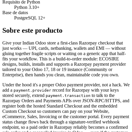
Requisito de Python
Python 3.10+
Base de datos
PostgreSQL 12+
Sobre este producto
Give your Indian Odoo store a first-class Razorpay checkout that
just works — UPI, cards, netbanking, wallets and EMI — without
gluing together fragile scripts or waiting on a generic app that half-
fits your workflow. This is a build-to-order module: ECOSIRE
designs, builds, installs and supports a Razorpay payment provider
tailored to your Odoo 17, 18 or 19 instance (Community or
Enterprise), then hands you clean, maintainable code you own.
Under the hood it's a proper Odoo payment provider, not a hack. We
add a
record for Razorpay with your keys
payment.provider
stored securely, extend
to talk to the
payment.transaction
Razorpay Orders and Payments APIs over JSON-RPC/HTTPS, and
register both the hosted Standard Checkout and the embedded
Custom Checkout so customers can pay on your Website,
eCommerce, Sales, Invoicing or the customer portal. Every payment
status change flows back through a signature-verified webhook
endpoint, so a paid order in Razorpay reliably becomes a confirmed