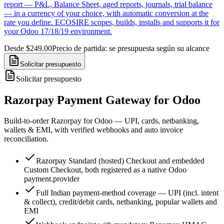
report — P&L, Balance Sheet, aged reports, journals, trial balance
— in a currency of your choice, with automatic conversion at the
rate you define. ECOSIRE scopes, builds, installs and supports it for
your Odoo 17/18/19 environment.
Desde $249.00
Precio de partida: se presupuesta según su alcance
Solicitar presupuesto
Solicitar presupuesto
Razorpay Payment Gateway for Odoo
Build-to-order Razorpay for Odoo — UPI, cards, netbanking,
wallets & EMI, with verified webhooks and auto invoice
reconciliation.
Razorpay Standard (hosted) Checkout and embedded
Custom Checkout, both registered as a native Odoo
payment.provider
Full Indian payment-method coverage — UPI (incl. intent
& collect), credit/debit cards, netbanking, popular wallets and
EMI