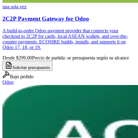
una sola vez
2C2P Payment Gateway for Odoo
A build-to-order Odoo payment provider that connects your
checkout to 2C2P for cards, local ASEAN wallets, and over-the-
counter payments. ECOSIRE builds, installs, and supports it on
Odoo 17, 18, or 19.
Desde $299.00
Precio de partida: se presupuesta según su alcance
Solicitar presupuesto
Bajo pedido
Odoo