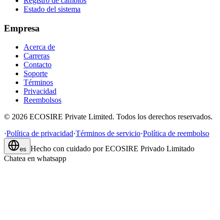
Registro de cambios
Estado del sistema
Empresa
Acerca de
Carreras
Contacto
Soporte
Términos
Privacidad
Reembolsos
©
2026
ECOSIRE Private Limited. Todos los derechos reservados.
·
Política de privacidad
·
Términos de servicio
·
Política de reembolso
Hecho con cuidado por
ECOSIRE Privado Limitado
es
Chatea en whatsapp