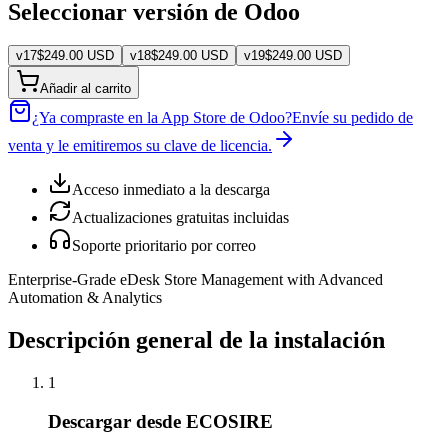
Seleccionar versión de Odoo
v
17
$
249.00
USD
v
18
$
249.00
USD
v
19
$
249.00
USD
Añadir al carrito
¿Ya compraste en la App Store de Odoo?
Envíe su pedido de
venta y le emitiremos su clave de licencia.
Acceso inmediato a la descarga
Actualizaciones gratuitas incluidas
Soporte prioritario por correo
Enterprise-Grade eDesk Store Management with Advanced
Automation & Analytics
Descripción general de la instalación
1
Descargar desde ECOSIRE