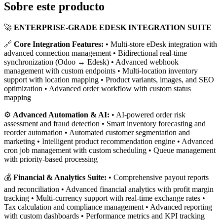
Sobre este producto
🚀
ENTERPRISE-GRADE EDESK INTEGRATION SUITE
🔗
Core Integration Features:
• Multi-store eDesk integration with
advanced connection management • Bidirectional real-time
synchronization (Odoo ↔ Edesk) • Advanced webhook
management with custom endpoints • Multi-location inventory
support with location mapping • Product variants, images, and SEO
optimization • Advanced order workflow with custom status
mapping
⚙️
Advanced Automation & AI:
• AI-powered order risk
assessment and fraud detection • Smart inventory forecasting and
reorder automation • Automated customer segmentation and
marketing • Intelligent product recommendation engine • Advanced
cron job management with custom scheduling • Queue management
with priority-based processing
💰
Financial & Analytics Suite:
• Comprehensive payout reports
and reconciliation • Advanced financial analytics with profit margin
tracking • Multi-currency support with real-time exchange rates •
Tax calculation and compliance management • Advanced reporting
with custom dashboards • Performance metrics and KPI tracking