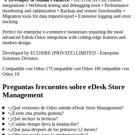
integrations • Webhook testing and debugging tools • Performance
monitoring and optimization • Backup and restore functionality •
Migration tools for data import/export • Extensive logging and error
tracking
Perfect for enterprise e-commerce businesses requiring the most
advanced Edesk-Odoo integration with cutting-edge features and
modern design.
Developed by ECOSIRE (PRIVATE) LIMITED - Enterprise
Solutions Division.
Compatible con Odoo 17
Compatible con Odoo 18
Compatible con
Odoo 19
Preguntas frecuentes sobre eDesk Store
Management
+
¿Qué versiones de Odoo admite eDesk Store Management?
+
¿Existe una prueba gratuita?
+
¿Qué incluye la licencia?
+
¿Cuánto tiempo lleva la instalación?
+
¿Qué pasa después de los primeros 12 meses?
+
¿Ofrecen ayuda para la implementación?