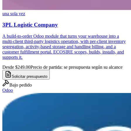
una sola vez
3PL Logistic Company
A build-to-order Odoo module that turns your warehouse into a
multi-client third-party logistics operation, with per-client inventory
segregation, activity-based storage and handling billing, and a
customer fulfillment portal. ECOSIRE scopes, builds, installs, and
supports it.
Desde $249.00
Precio de partida: se presupuesta según su alcance
Solicitar presupuesto
Bajo pedido
Odoo