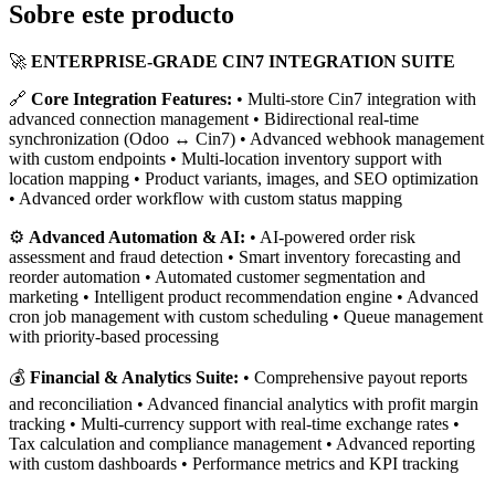
Sobre este producto
🚀
ENTERPRISE-GRADE CIN7 INTEGRATION SUITE
🔗
Core Integration Features:
• Multi-store Cin7 integration with
advanced connection management • Bidirectional real-time
synchronization (Odoo ↔ Cin7) • Advanced webhook management
with custom endpoints • Multi-location inventory support with
location mapping • Product variants, images, and SEO optimization
• Advanced order workflow with custom status mapping
⚙️
Advanced Automation & AI:
• AI-powered order risk
assessment and fraud detection • Smart inventory forecasting and
reorder automation • Automated customer segmentation and
marketing • Intelligent product recommendation engine • Advanced
cron job management with custom scheduling • Queue management
with priority-based processing
💰
Financial & Analytics Suite:
• Comprehensive payout reports
and reconciliation • Advanced financial analytics with profit margin
tracking • Multi-currency support with real-time exchange rates •
Tax calculation and compliance management • Advanced reporting
with custom dashboards • Performance metrics and KPI tracking