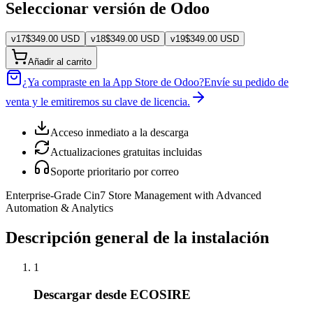
Seleccionar versión de Odoo
v
17
$
349.00
USD
v
18
$
349.00
USD
v
19
$
349.00
USD
Añadir al carrito
¿Ya compraste en la App Store de Odoo?
Envíe su pedido de
venta y le emitiremos su clave de licencia.
Acceso inmediato a la descarga
Actualizaciones gratuitas incluidas
Soporte prioritario por correo
Enterprise-Grade Cin7 Store Management with Advanced
Automation & Analytics
Descripción general de la instalación
1
Descargar desde ECOSIRE