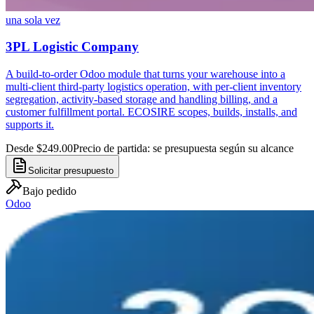
una sola vez
3PL Logistic Company
A build-to-order Odoo module that turns your warehouse into a
multi-client third-party logistics operation, with per-client inventory
segregation, activity-based storage and handling billing, and a
customer fulfillment portal. ECOSIRE scopes, builds, installs, and
supports it.
Desde $249.00
Precio de partida: se presupuesta según su alcance
Solicitar presupuesto
Bajo pedido
Odoo