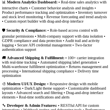
📊
Modern Analytics Dashboard:
• Real-time sales analytics with
interactive charts • Customer behavior analysis and insights •
Product performance tracking and optimization • Inventory turnover
and stock level monitoring • Revenue forecasting and trend analysis
• Custom report builder with drag-and-drop interface
🛡️
Security & Compliance:
• Role-based access control with
granular permissions • Multi-company support with data isolation •
GDPR compliance and data protection • Audit trail and activity
logging • Secure API credential management • Two-factor
authentication support
🚚
Advanced Shipping & Fulfillment:
• 100+ carrier integration
with real-time tracking • Automated shipping label generation •
Multi-warehouse fulfillment optimization • Returns management and
processing • International shipping compliance • Delivery time
optimization
🎨
Modern UI/UX Design:
• Responsive design with mobile
optimization • Dark/Light theme support • Customizable dashboard
layouts • Advanced search and filtering • Drag-and-drop interface
elements • Real-time notifications and alerts
🔧
Developer & Admin Features:
• RESTful API for custom
integrations • Webhook testing and debugging tools • Performance